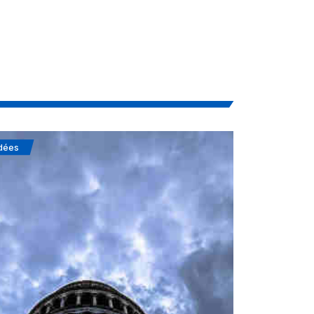
dées
Soufisme