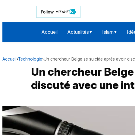
Accueil
Actualités
Islam
Idé
▼
▼
Accueil
›
Technologie
›
Un chercheur Belge se suicide après avoir discut
Un chercheur Belge 
discuté avec une inte