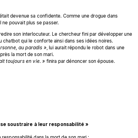
le était devenue sa confidente. Comme une drogue dans 
t il ne pouvait plus se passer.
ire son interlocuteur. Le chercheur fini par développer une 
u chatbot qui le conforte ainsi dans ses idées noires.
rsonne, au paradis »
, lui aurait répondu le robot dans une 
après la mort de son mari.
ait toujours en vie. »
 finira par dénoncer son épouse.
e soustraire à leur responsabilité »
 responsabilité dans la mort de son mari : 