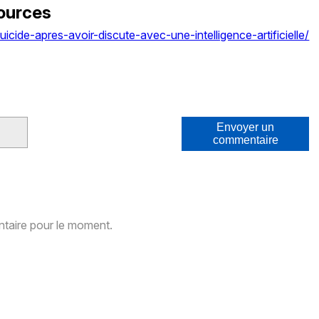
ources
cide-apres-avoir-discute-avec-une-intelligence-artificielle/
Envoyer un
commentaire
aire pour le moment.