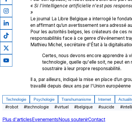
« Si l'intelligence artificielle n'est pas respons
» 
Le journal La Libre Belgique a interrogé le fondate
en affirmant qu’un avertissement sera adressé a
Pour les autorités belges, les créateurs de ces n
responsabilités face à ce genre d’événement tra
Mathieu Michel, secrétaire d'État à la digitalisa
Certes, nous devons encore apprendre à viv
technologie, quelle qu'elle soit, ne peut en
soustraire à leur propre responsabilité.
Il a, par ailleurs, indiqué la mise en place d’un gr
travaillé depuis deux ans par l'Union européenne pou
Technologie
Psychologie
Transhumanisme
Internet
Actuali
#
robot
#
technologie
#
virtuel
#
belgique
#
suicide
#
intel
Plus d'articles
Evenements
Nous soutenir
Contact