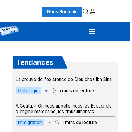
Nous Soutenir
Tendances
La preuve de l'existence de Dieu chez Ibn Sina
Ontologie
•
5
mins de lecture
À Ceuta, « On nous appelle, nous les Espagnols
d'origine marocaine, les "musulmans"»
immigration
•
1
mins de lecture