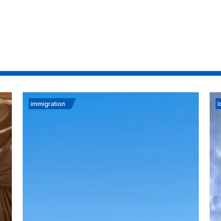
immigration
I