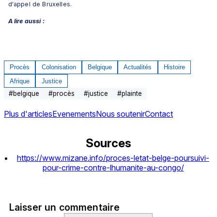
d'appel de Bruxelles.
A lire aussi :
Procès
Colonisation
Belgique
Actualités
Histoire
Afrique
Justice
#
belgique
#
procès
#
justice
#
plainte
Plus d'articles
Evenements
Nous soutenir
Contact
Sources
https://www.mizane.info/proces-letat-belge-poursuivi-
pour-crime-contre-lhumanite-au-congo/
Laisser un commentaire