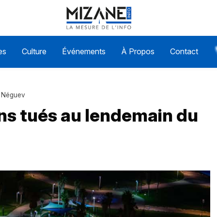
es
Culture
Événements
À Propos
Contact
u Néguev
iens tués au lendemain du