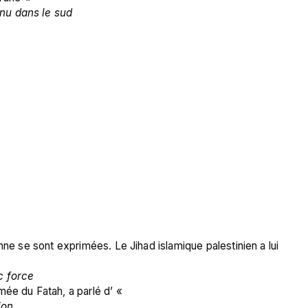
nu dans le sud
nne se sont exprimées. Le Jihad islamique palestinien a lui 
c force
ée du Fatah, a parlé d’ « 
ion