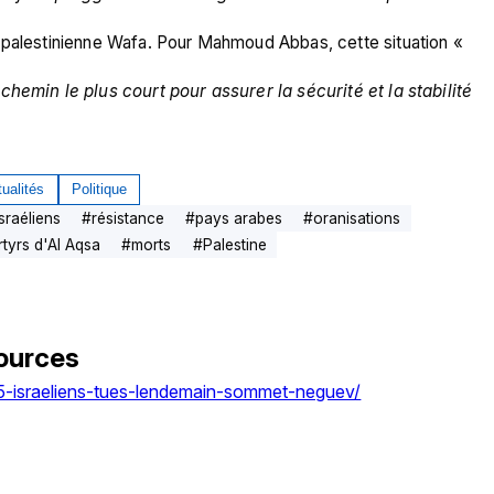
 palestinienne Wafa. Pour Mahmoud Abbas, cette situation « 
hemin le plus court pour assurer la sécurité et la stabilité 
ualités
Politique
Israéliens
#
résistance
#
pays arabes
#
oranisations
tyrs d'Al Aqsa
#
morts
#
Palestine
ources
-5-israeliens-tues-lendemain-sommet-neguev/