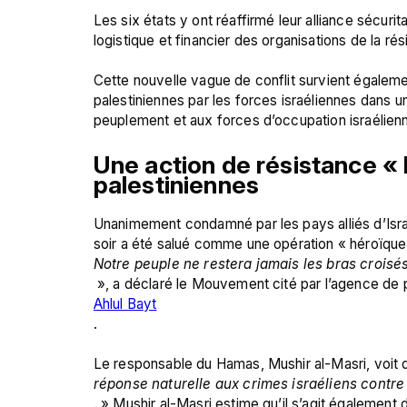
Les six états y ont réaffirmé leur alliance sécuritair
logistique et financier des organisations de la rés
Cette nouvelle vague de conflit survient égalemen
palestiniennes par les forces israéliennes dans un
Une action de résistance « 
palestiniennes
Unanimement condamné par les pays alliés d’Israël
soir a été salué comme une opération « héroïque 
Notre peuple ne restera jamais les bras croisé
 », a déclaré le Mouvement cité par l’agence de 
Ahlul Bayt
.

Le responsable du Hamas, Mushir al-Masri, voit d
réponse naturelle aux crimes israéliens contre 
. » Mushir al-Masri estime qu’il s’agit également 