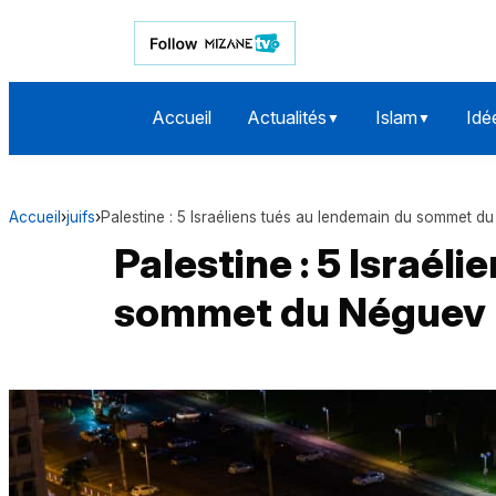
Accueil
Actualités
Islam
Idé
▼
▼
Accueil
›
juifs
›
Palestine : 5 Israéliens tués au lendemain du sommet d
Palestine : 5 Israél
sommet du Néguev