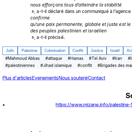
nous efforçons tous d’atteindre la stabilité
 », a-t-il déclaré dans un communiqué à l’agence
confirme
qu’une paix permanente, globale et juste est le c
des peuples palestinien et israélien
 », a-t-il précisé.
Juifs
Palestine
Colonisation
Conflit
Justice
Israël
Act
#
Mahmoud Abbas
#
attaque
#
Hamas
#
Tel Aviv
#
Iran
#
#
palestiniennes
#
Jihad islamique
#
conflit
#
Brigades des mar
Plus d'articles
Evenements
Nous soutenir
Contact
S
https://www.mizane.info/palestine