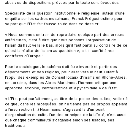
abusives de dispositions prévues par le texte sont évoquées.

Spécialiste de la question institutionnelle religieuse, auteur d’une 
enquête sur les cadres musulmans, Franck Frégosi estime pour 
sa part que l’Etat fait fausse route dans ce dossier.

« Nous sommes en train de reproduire quelque part des erreurs 
antérieures, c'est à dire que nous pensons l'organisation de 
l'islam du haut vers le bas, alors qu'il faut partir au contraire de ce 
qu'est la réalité de l'islam au quotidien », a-t-il confié à nos 
confrères d’Europe 1.

Pour le sociologue, le schéma doit être inversé et partir des 
départements et des régions, pour aller vers le haut. Citant à 
l’appui des exemples de Conseil locaux d’imams en Rhône-Alpes, 
en Lorraine, dans les Alpes-Maritimes, l’homme critique une 
approche jacobine, centralisatrice et « pyramidale » de l’Etat.

« L'Etat peut parfaitement, au titre de la police des cultes, veiller à 
ce que, dans les mosquées, on ne tienne pas de propos appelant 
à l'insurrection (…) Néanmoins, s'agissant là d'un point 
d'organisation du culte, l'un des principes de la laïcité, c'est aussi 
que chaque communauté s'organise selon ses usages, ses 
traditions ».
