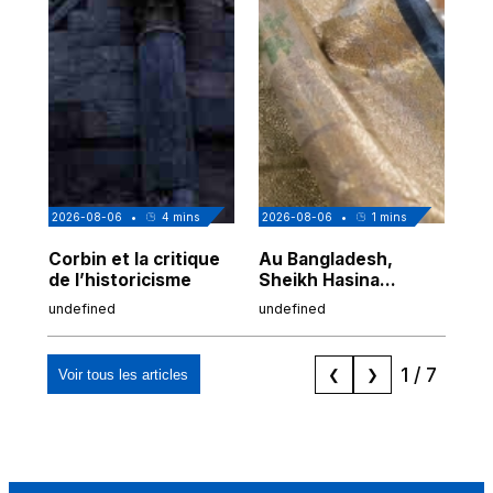
2026-08-06
•
4
mins
2026-08-06
•
1
mins
202
Corbin et la critique
Au Bangladesh,
Au
de l’historicisme
Sheikh Hasina
co
prépare son retour
po
undefined
undefined
und
malgré sa
tr
condamnation
1
/
7
Voir tous les articles
❮
❯