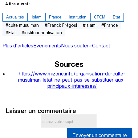
A lire aussi :
Actualités
Islam
France
Institution
CFCM
Etat
#
culte musulman
#
Franck Frégosi
#
islam
#
France
#
Etat
#
institutionnalisation
Plus d'articles
Evenements
Nous soutenir
Contact
Sources
https://www.mizane.info/organisation-du-culte-
musulman-letat-ne-peut-pas-se-substituer-aux-
principaux-interesses/
Laisser un commentaire
Envoyer un commentaire