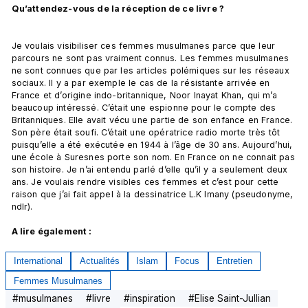
Qu’attendez-vous de la réception de ce livre ? 
Je voulais visibiliser ces femmes musulmanes parce que leur 
parcours ne sont pas vraiment connus. Les femmes musulmanes 
ne sont connues que par les articles polémiques sur les réseaux 
sociaux. Il y a par exemple le cas de la résistante arrivée en 
France et d’origine indo-britannique, Noor Inayat Khan, qui m’a 
beaucoup intéressé. C’était une espionne pour le compte des 
Britanniques. Elle avait vécu une partie de son enfance en France. 
Son père était soufi. C’était une opératrice radio morte très tôt 
puisqu’elle a été exécutée en 1944 à l’âge de 30 ans. Aujourd’hui, 
une école à Suresnes porte son nom. En France on ne connait pas 
son histoire. Je n’ai entendu parlé d’elle qu’il y a seulement deux 
ans. Je voulais rendre visibles ces femmes et c’est pour cette 
raison que j’ai fait appel à la dessinatrice L.K Imany (pseudonyme, 
ndlr).

A lire également :
International
Actualités
Islam
Focus
Entretien
Femmes Musulmanes
#
musulmanes
#
livre
#
inspiration
#
Elise Saint-Jullian