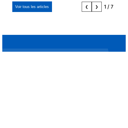
1
/
7
Voir tous les articles
❮
❯
Mizane Info
Là où il y a une volonté, il y a un chemin.
Accueil
Actualités