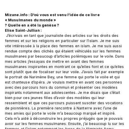
Mizane.info : D’où vous est venu l’idée de ce livre 
« Musulmanes du monde » 
? Quelle en a été la genèse ?
Elise Saint-Jullian :
 J’écrivais en tant que journaliste des articles sur les droits des 
femmes et sur les religions en particulier sur l’islam. Je me suis 
vite intéressée à la place des femmes en islam. Je me suis aussi 
rendue compte des clichés qui étaient véhiculés sur les femmes 
musulmanes par beaucoup d’articles polémiques sur le voile. Dans 
mes articles j’essayais de mettre en avant des femmes 
musulmanes inspirantes en montrant ce qu’elles font et ce qu’elles 
sont plutôt que de focaliser sur leur voile. J’avais fait par exemple 
le portrait de Narimène Bey, une femme qui porte le voile et qui 
est chanteuse d’opéra. Je voulais mettre en avant ces personnes 
avec des parcours hors du commun et présenter ces modèles 
inspirants notamment aux adolescentes. Je me disais que c’était 
bien pour ces jeunes filles d’avoir des modèles qui leur 
ressemblent et que ces parcours puissent susciter des vocations 
de pionnières. La première rencontre à Nanterre avec l’une de 
mes amies qui porte le voile m’a beaucoup marqué et inspiré. 
Cela m’a aidé à déconstruire les propres préjugés que je pouvais 
avoir sur les femmes musulmanes. Ensuite, j’ai beaucoup lu sur les 
femmes et l’islam notamment les livres de la féministe Asma 