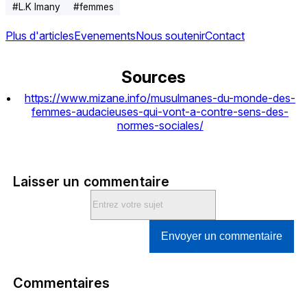
#
L.K Imany
#
femmes
Plus d'articles
Evenements
Nous soutenir
Contact
Sources
https://www.mizane.info/musulmanes-du-monde-des-
femmes-audacieuses-qui-vont-a-contre-sens-des-
normes-sociales/
Laisser un commentaire
Envoyer un commentaire
Commentaires