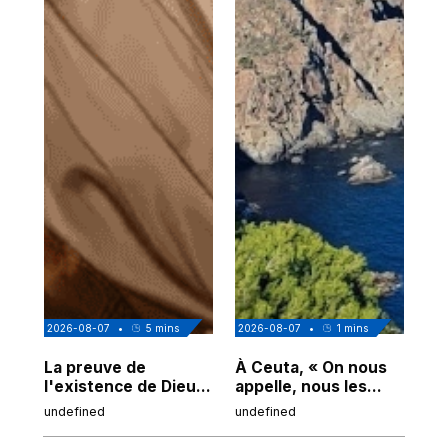
2026-08-07
•
5
mins
2026-08-07
•
1
mins
202
La preuve de
À Ceuta, « On nous
Cor
l'existence de Dieu
appelle, nous les
de
chez Ibn Sina
Espagnols d'origine
undefined
undefined
und
marocaine, les
"musulmans"»