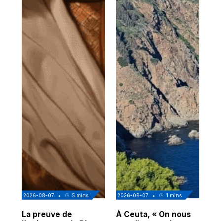
2026-08-07
•
5
mins
2026-08-07
•
1
mins
202
La preuve de
À Ceuta, « On nous
Cor