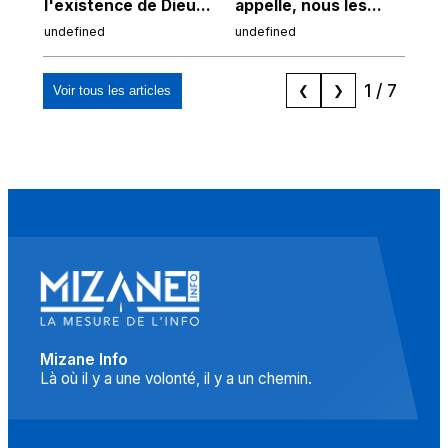
l'existence de Dieu
appelle, nous les
de
chez Ibn Sina
Espagnols d'origine
undefined
undefined
und
marocaine, les
"musulmans"»
1
/
7
Voir tous les articles
❮
❯
Mizane Info
Là où il y a une volonté, il y a un chemin.