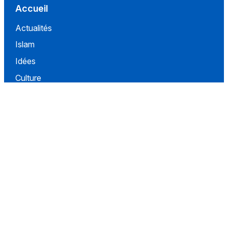
Accueil
Actualités
Islam
Idées
Culture
Événements
Société
Nous Soutenir
À propos
Contact
Conditions d'utilisation
Politique de confidentialité
Conditions de vente