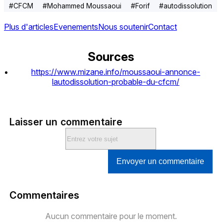
#
CFCM
#
Mohammed Moussaoui
#
Forif
#
autodissolution
Plus d'articles
Evenements
Nous soutenir
Contact
Sources
https://www.mizane.info/moussaoui-annonce-
lautodissolution-probable-du-cfcm/
Laisser un commentaire
Envoyer un commentaire
Commentaires
Aucun commentaire pour le moment.