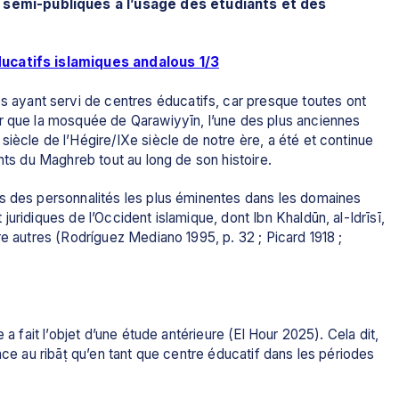
emi-publiques à l’usage des étudiants et des 
ucatifs islamiques andalous 1/3
yant servi de centres éducatifs, car presque toutes ont 
r que la mosquée de Qarawiyyīn, l’une des plus anciennes 
iècle de l’Hégire/IXe siècle de notre ère, a été et continue 
nts du Maghreb tout au long de son histoire. 
s des personnalités les plus éminentes dans les domaines 
uridiques de l’Occident islamique, dont Ibn Khaldūn, al-Idrīsī, 
e autres (Rodríguez Mediano 1995, p. 32 ; Picard 1918 ; 
 a fait l’objet d’une étude antérieure (El Hour 2025). Cela dit, 
nce au ribāṭ qu’en tant que centre éducatif dans les périodes 