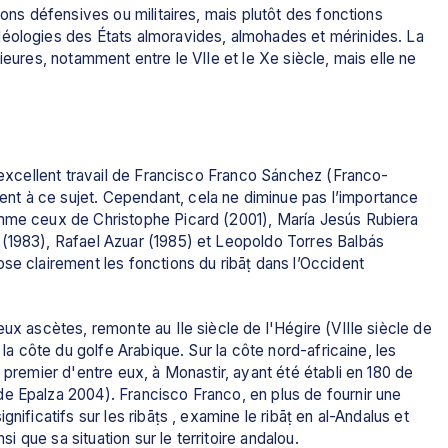
ions défensives ou militaires, mais plutôt des fonctions 
éologies des États almoravides, almohades et mérinides. La 
ieures, notamment entre le VIIe et le Xe siècle, mais elle ne 
l’excellent travail de Francisco Franco Sánchez (Franco-
t à ce sujet. Cependant, cela ne diminue pas l’importance 
omme ceux de Christophe Picard (2001), María Jesús Rubiera 
(1983), Rafael Azuar (1985) et Leopoldo Torres Balbás 
se clairement les fonctions du ribāṭ dans l’Occident 
ux ascètes, remonte au IIe siècle de l'Hégire (VIIIe siècle de 
 la côte du golfe Arabique. Sur la côte nord-africaine, les 
 premier d'entre eux, à Monastir, ayant été établi en 180 de 
e Epalza 2004). Francisco Franco, en plus de fournir une 
nificatifs sur les ribāṭs , examine le ribāṭ en al-Andalus et 
si que sa situation sur le territoire andalou.