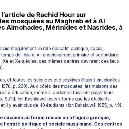
l’article de Rachid Hour sur 
 les mosquées au Maghreb et à Al 
es Almohades, Mérinides et Nasrides, à 
uaient également un rôle éducatif, politique, social, 
 temps de l'islam, « l'enseignement primaire et secondaire 
s IXe et Xe siècles, ces mêmes centres devinrent des lieux 
).
es, et toutes les sciences et disciplines étaient enseignées 
 1978, p. 220). Aux côtés des mosquées, les maisons des 
es d'éducation, même si certaines faisaient payer leurs 
 Sa`īd, Ibn Bashkuwāl nous informe que les étudiants 
et il y avait plus de 40 étudiants (Ibn Bahskuwāl 1955, p. 49).
e succéda au forum romain ou à l’agora grecque, 
e l’entité politique et sociale musulmane. Ces centres 