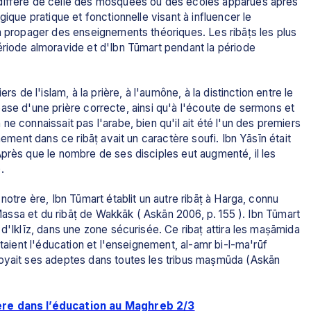
diffère de celle des mosquées ou des écoles apparues après 
ique pratique et fonctionnelle visant à influencer le 
à propager des enseignements théoriques. Les ribāṭs les plus 
ériode almoravide et d'Ibn Tūmart pendant la période 
s de l'islam, à la prière, à l'aumône, à la distinction entre le 
e base d'une prière correcte, ainsi qu'à l'écoute de sermons et 
e connaissait pas l'arabe, bien qu'il ait été l'un des premiers 
nement dans ce ribāṭ avait un caractère soufi. Ibn Yāsīn était 
près que le nombre de ses disciples eut augmenté, il les 
.
notre ère, Ibn Tūmart établit un autre ribāṭ à Harga, connu 
 Massa et du ribāṭ de Wakkāk ( Askān 2006, p. 155 ). Ibn Tūmart 
d'Iklīz, dans une zone sécurisée. Ce ribaṭ attira les maṣāmida 
taient l'éducation et l'enseignement, al-amr bi-l-ma'rūf 
voyait ses adeptes dans toutes les tribus maṣmūda (Askān 
ère dans l’éducation au Maghreb 2/3