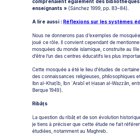
comprenaient également des bibliothèques s
enseignants »
 (Sánchez 1999, pp. 83–84).
A lire aussi : 
Réflexions sur les systèmes éd
Nous ne donnerons pas d’exemples de mosquées a
joué ce rôle. Il convient cependant de mentionne
mosquées du monde islamique, construite au IIIe s
d’être l’un des centres éducatifs les plus importa
Cette mosquée a été le lieu d’études de certaine
des connaissances religieuses, philosophiques et j
Ibn al-Khaṭīb, Ibn `Arabī et Ḥasan al-Wazzān, entr
Berque 1949).
Ribāṭs
La question du ribāṭ et de son évolution historique
je tiens à préciser que cette étude ne fait référe
étudiées, notamment au Maghreb.