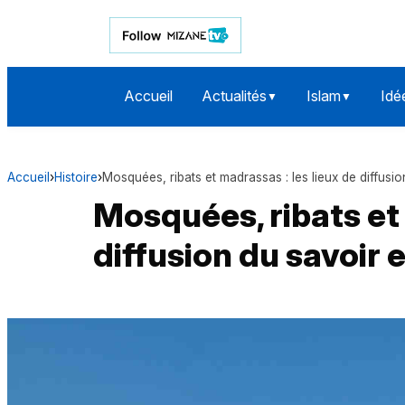
Accueil
Actualités
Islam
Idé
▼
▼
Accueil
›
Histoire
›
Mosquées, ribats et madrassas : les lieux de diffusio
Mosquées, ribats et 
diffusion du savoir 