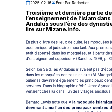
2025-02-16
Écrit Par
Redaction
Troisième et dernière partie de 
l’enseignement de l’islam dans
Andalus sous l’ère des dynasti
lire sur Mizane.info.
En plus d'être des lieux de culte, les mosquées jo
économique et judiciaire important. Aux premiers
était dispensé dans les mosquées, et à partir de
d'enseignement supérieur » (Sánchez 1999, p. 83
Selon Ibn Said, les Andalous n'avaient pas d'écol
dans les mosquées contre un salaire (Al-Maqqarī
oulémas devinrent également les principaux centr
services. Dans la biographie d'Abū Umar Aḥmad b.
venaient chez lui dans l'un des villages andalous, 
Bernard Lewis note que 
« la mosquée islamiqu
devenant ainsi l’un des principaux centres d