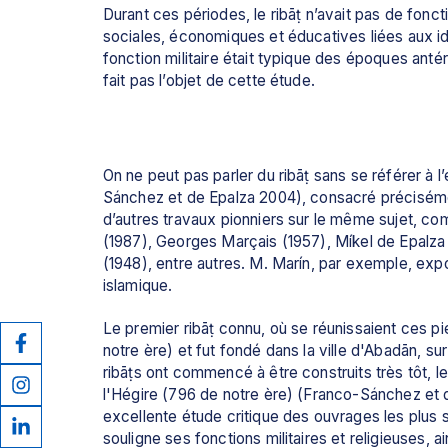
Durant ces périodes, le ribāṭ n’avait pas de fonct
sociales, économiques et éducatives liées aux id
fonction militaire était typique des époques antér
fait pas l’objet de cette étude.
On ne peut pas parler du ribāṭ sans se référer à 
Sánchez et de Epalza 2004), consacré précisémen
d’autres travaux pionniers sur le même sujet, c
(1987), Georges Marçais (1957), Míkel de Epalza 
(1948), entre autres. M. Marín, par exemple, expo
islamique.
Le premier ribāṭ connu, où se réunissaient ces pie
notre ère) et fut fondé dans la ville d'Abadān, sur
ribāṭs ont commencé à être construits très tôt, le
l'Hégire (796 de notre ère) (Franco-Sánchez et d
excellente étude critique des ouvrages les plus sig
souligne ses fonctions militaires et religieuses, ain