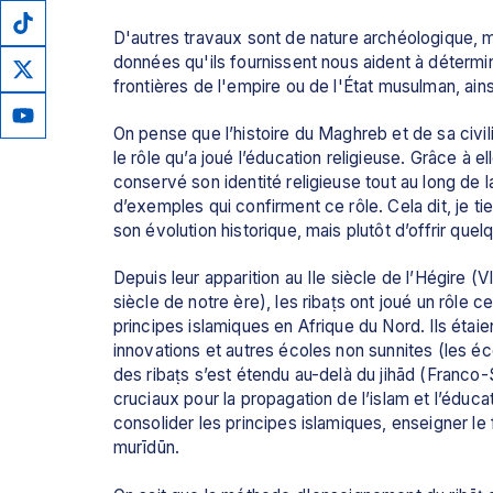
D'autres travaux sont de nature archéologique, ma
données qu'ils fournissent nous aident à déterminer
frontières de l'empire ou de l'État musulman, ainsi
On pense que l’histoire du Maghreb et de sa civi
le rôle qu’a joué l’éducation religieuse. Grâce à el
conservé son identité religieuse tout au long de 
d’exemples qui confirment ce rôle. Cela dit, je tie
son évolution historique, mais plutôt d’offrir quel
Depuis leur apparition au IIe siècle de l’Hégire (VI
siècle de notre ère), les ribaṭs ont joué un rôle c
principes islamiques en Afrique du Nord. Ils étaie
innovations et autres écoles non sunnites (les éc
des ribaṭs s’est étendu au-delà du jihād (Franco-
cruciaux pour la propagation de l’islam et l’éducat
consolider les principes islamiques, enseigner le 
murīdūn.