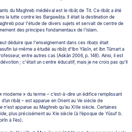
ants du Maghreb médiéval est le ribāṭ de Tit. Ce ribāṭ a été 
 la lutte contre les Bargawāṭa. Il était la destination de 
reb pour l'étude de divers sujets et servait de centre de 
gnement des principes fondamentaux de l'islam.
ut déduire que l'enseignement dans ces ribaṭs était 
sufin lui-même a étudié au ribāṭ d'Ibn Yāsīn, et Ibn Tūmart a 
fesseur, entre autres cas (Askān 2006, p. 148). Ainsi, il est 
la dévotion ; c'était un centre éducatif, mais je ne crois pas qu'il 
 « moderne » du terme – c’est-à-dire un édifice remplissant 
d’un ribāṭ – est apparue en Orient au Ve siècle de 
le n’est apparue au Maghreb qu’au XIIIe siècle. Certaines 
de, plus précisément au XIe siècle (à l’époque de Yūsuf b. 
irīn à Fès).