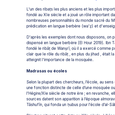
L'un des ribaṭs les plus anciens et les plus import
fondé au XIe siècle et a joué un rôle important dans
nombreuses personnalités du monde sacré du Magh
prédication en langue berbère (wa'ẓ) et d'ensei
D'après les exemples dont nous disposons, on pe
dispensé en langue berbère (El Hour 2019). Ibn Ta
fondé le ribāṭ de Wanṣrī, où il a exercé comme pro
clair que le rôle du ribāṭ , en plus du jihad , était 
atteignit l'importance de la mosquée.
Madrasas ou écoles
Selon la plupart des chercheurs, l’école, au sens
une fonction distincte de celle d’une mosquée ou 
l’Hégire/XIe siècle de notre ère ; en revanche, el
sources datent son apparition à l’époque almoravi
Tāshufīn, qui fonda un ḥubus pour l’école d’al-Sāb