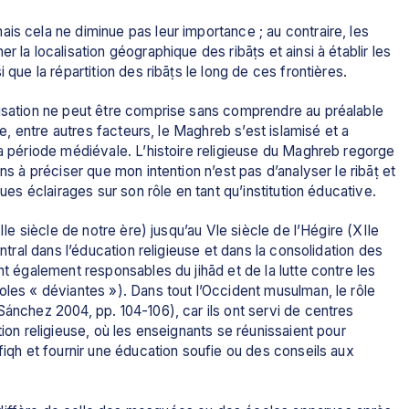
is cela ne diminue pas leur importance ; au contraire, les 
 la localisation géographique des ribāṭs et ainsi à établir les 
 que la répartition des ribāṭs le long de ces frontières.
lisation ne peut être comprise sans comprendre au préalable 
le, entre autres facteurs, le Maghreb s’est islamisé et a 
la période médiévale. L’histoire religieuse du Maghreb regorge 
ns à préciser que mon intention n’est pas d’analyser le ribāṭ et 
ques éclairages sur son rôle en tant qu’institution éducative.
IIe siècle de notre ère) jusqu’au VIe siècle de l’Hégire (XIIe 
entral dans l’éducation religieuse et dans la consolidation des 
nt également responsables du jihād et de la lutte contre les 
oles « déviantes »). Dans tout l’Occident musulman, le rôle 
Sánchez 2004, pp. 104-106), car ils ont servi de centres 
ion religieuse, où les enseignants se réunissaient pour 
fiqh et fournir une éducation soufie ou des conseils aux 