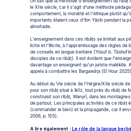
On sait que la méthode d'enseignement du ribāṭ 
le XIIe siècle, car il s'agit d'une méthode pédagog
comportement, la moralité et l'éthique plutôt qu'
importants étaient ceux d'Ibn Yāsīn pendant la p
almohade.
L'enseignement dans ces ribāṭs se limitait aux pilier
licite et l'illicite, à l'apprentissage des règles d
de conseils en langue berbère (Yūsuf b. Tāshufīn n
disciples de ce ribāṭ). Il est évident que l'enseig
davantage un enseignant qu'un juriste malékite. A
appela à combattre les Bargawāṭa (El Hour 2025)
Au début du VIe siècle de l'Hégire/XIIe siècle de 
pour son ribāṭ situé à Iklīz, tout près du ribāṭ de
construisit son ribāṭ, Wanṣrī, dans les montagnes 
de partout. Les principales activités de ce ribāṭ é
(commander le bien) et la propagande, car il en
2006, p. 155).
A lire également : 
Le rôle de la langue berb