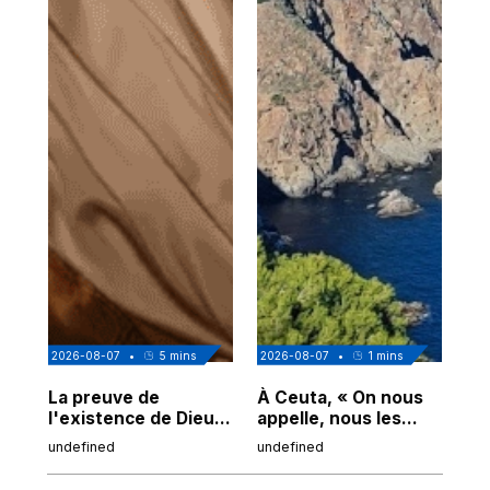
2026-08-07
•
5
mins
2026-08-07
•
1
mins
202
La preuve de
À Ceuta, « On nous
Cor
l'existence de Dieu
appelle, nous les
de
chez Ibn Sina
Espagnols d'origine
undefined
undefined
und
marocaine, les
"musulmans"»