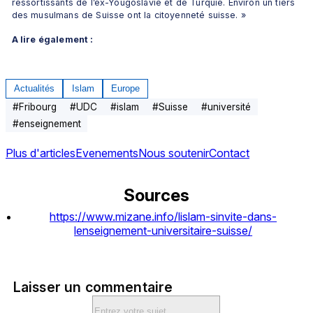
ressortissants de l’ex-Yougoslavie et de Turquie. Environ un tiers 
des musulmans de Suisse ont la citoyenneté suisse. »
A lire également :
Actualités
Islam
Europe
#
Fribourg
#
UDC
#
islam
#
Suisse
#
université
#
enseignement
Plus d'articles
Evenements
Nous soutenir
Contact
Sources
https://www.mizane.info/lislam-sinvite-dans-
lenseignement-universitaire-suisse/
Laisser un commentaire