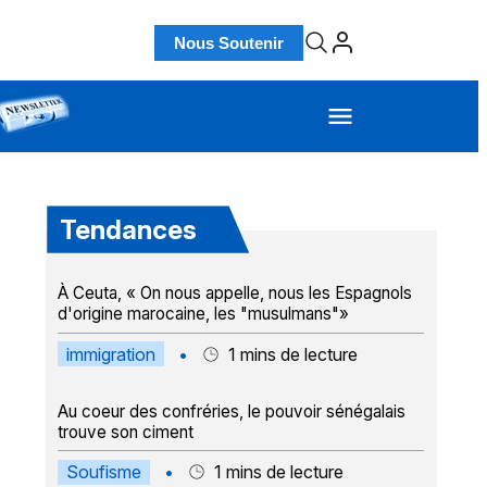
Nous Soutenir
Tendances
À Ceuta, « On nous appelle, nous les Espagnols
d'origine marocaine, les "musulmans"»
immigration
•
1
mins de lecture
Au coeur des confréries, le pouvoir sénégalais
trouve son ciment
Soufisme
•
1
mins de lecture