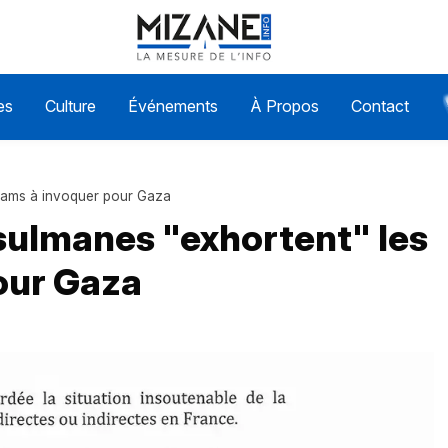
es
Culture
Événements
À Propos
Contact
imams à invoquer pour Gaza
sulmanes "exhortent" les
our Gaza