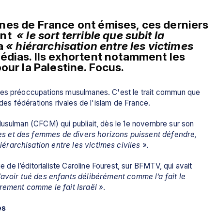
es de France ont émises, ces derniers 
nt 
 « le sort terrible que subit la 
a 
«
hiérarchisation entre les victimes 
dias. Ils exhortent notamment les 
our la Palestine. Focus.
des préoccupations musulmanes. C'est le trait commun que 
 des fédérations rivales de l'islam de France. 
Musulman (CFCM) qui publiait, dès le 1e novembre sur son 
 et des femmes de divers horizons puissent défendre, 
rarchisation entre les victimes civiles ». 
e l’éditorialiste Caroline Fourest, sur BFMTV, qui avait 
’avoir tué des enfants délibérément comme l’a fait le 
irement comme le fait Israël »
. 
es 