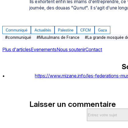
Ils exhortent enfin les imams d'entreprendre, ce 
journée, des douaas "
Qunut
". Il s'agit d'une lon
Communiqué
Actualités
Palestine
CFCM
Gaza
#
communiqué
#
Musulmans de France
#
La grande mosquée de
Plus d'articles
Evenements
Nous soutenir
Contact
S
https://www.mizane.info/les-federations-m
Laisser un commentaire