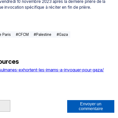
vendredi 10 novembre 2023 après la dernière prière de la 
gue invocation spécifique à réciter en fin de prière.
 Paris
#
CFCM
#
Palestine
#
Gaza
ources
usulmanes-exhortent-les-imams-a-invoquer-pour-gaza/
Envoyer un
commentaire