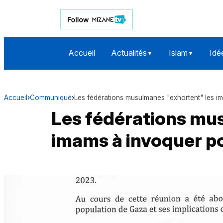
Accueil
Actualités
Islam
Idé
▼
▼
Accueil
›
Communiqué
›
Les fédérations musulmanes "exhortent" les 
Les fédérations mu
imams à invoquer p