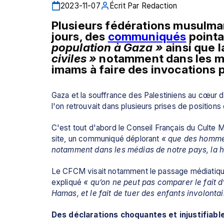
2023-11-07
Écrit Par
Redaction
Plusieurs fédérations musulman
jours, des 
communiqués
 pointa
population à Gaza »
 ainsi que l
civiles
»
 notamment dans les mé
imams à faire des invocations p
Gaza et la souffrance des Palestiniens au cœur 
l'on retrouvait dans plusieurs prises de positions
C'est tout d'abord le Conseil Français du Culte 
site, un communiqué déplorant 
« que des hommes
notamment dans les médias de notre pays, la hié
Le CFCM visait notamment le passage médiatique d
expliqué 
«
qu’on ne peut pas
comparer le fait d
Hamas, et le fait de tuer des enfants involonta
Des déclarations choquantes et injustifiabl