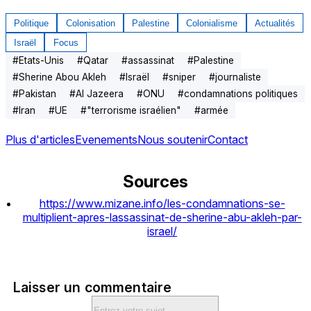
Politique
Colonisation
Palestine
Colonialisme
Actualités
Israël
Focus
#
Etats-Unis
#
Qatar
#
assassinat
#
Palestine
#
Sherine Abou Akleh
#
Israël
#
sniper
#
journaliste
#
Pakistan
#
Al Jazeera
#
ONU
#
condamnations politiques
#
Iran
#
UE
#
"terrorisme israélien"
#
armée
Plus d'articles
Evenements
Nous soutenir
Contact
Sources
https://www.mizane.info/les-condamnations-se-
multiplient-apres-lassassinat-de-sherine-abu-akleh-par-
israel/
Laisser un commentaire