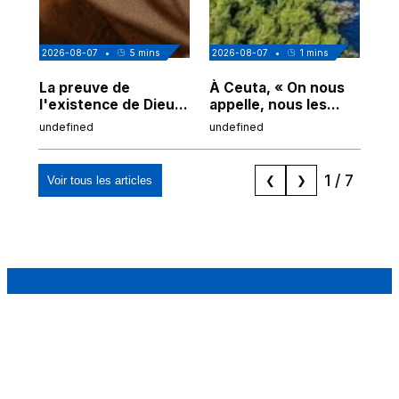
2026-08-07
•
5
mins
2026-08-07
•
1
mins
202
La preuve de
À Ceuta, « On nous
Cor
l'existence de Dieu
appelle, nous les
de
chez Ibn Sina
Espagnols d'origine
undefined
undefined
und
marocaine, les
"musulmans"»
1
/
7
Voir tous les articles
❮
❯