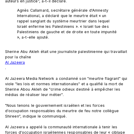
Agnès Callamard, secrétaire générale d'Amnesty 
International, a déclaré que le meurtre était « un 
rappel sanglant du système meurtrier dans lequel 
Israël enferme les Palestiniens ». « Israël tue des 
Palestiniens de gauche et de droite en toute impunité 
», a-t-elle ajouté.
Sherine Abu Akleh était une journaliste palestinienne qui travaillait 
pour la chaîne 
Al Jazeera
.

Al Jazeera Media Network a condamné son "meurtre flagrant" qui 
viole "les lois et normes internationales" et a qualifié la mort de 
Sherine Abou Akleh de "crime odieux destiné à empêcher les 
médias de réaliser leur métier".

"Nous tenons le gouvernement israélien et les forces 
d'occupation responsables du meurtre de feu notre collègue 
Shireen", indique le communiqué.

Al Jazeera a appelé la communauté internationale à tenir les 
forces d'occupation israéliennes responsables de leur « ciblage 