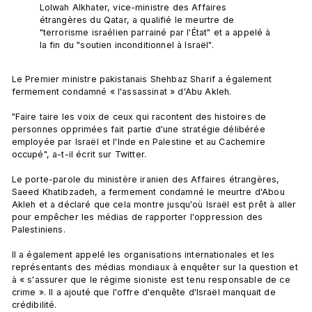
Lolwah Alkhater, vice-ministre des Affaires 
étrangères du Qatar, a qualifié le meurtre de 
"terrorisme israélien parrainé par l'État" et a appelé à 
la fin du "soutien inconditionnel à Israël".
Le Premier ministre pakistanais Shehbaz Sharif a également 
fermement condamné « l'assassinat » d'Abu Akleh.

"Faire taire les voix de ceux qui racontent des histoires de 
personnes opprimées fait partie d'une stratégie délibérée 
employée par Israël et l'Inde en Palestine et au Cachemire 
occupé", a-t-il écrit sur Twitter.

Le porte-parole du ministère iranien des Affaires étrangères, 
Saeed Khatibzadeh, a fermement condamné le meurtre d'Abou 
Akleh et a déclaré que cela montre jusqu'où Israël est prêt à aller 
pour empêcher les médias de rapporter l'oppression des 
Palestiniens.

Il a également appelé les organisations internationales et les 
représentants des médias mondiaux à enquêter sur la question et 
à « s'assurer que le régime sioniste est tenu responsable de ce 
crime ». Il a ajouté que l'offre d'enquête d'Israël manquait de 
crédibilité.