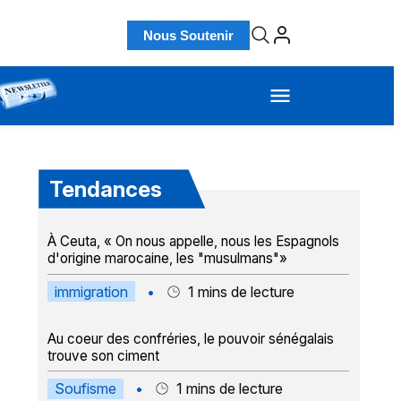
Nous Soutenir
Tendances
À Ceuta, « On nous appelle, nous les Espagnols
d'origine marocaine, les "musulmans"»
immigration
•
1
mins de lecture
Au coeur des confréries, le pouvoir sénégalais
trouve son ciment
Soufisme
•
1
mins de lecture