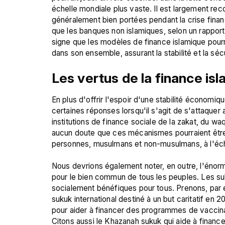
échelle mondiale plus vaste. Il est largement re
généralement bien portées pendant la crise finan
que les banques non islamiques, selon un rapport 
signe que les modèles de finance islamique pourr
Les vertus de la finance is
En plus d'offrir l'espoir d'une stabilité économiq
certaines réponses lorsqu'il s'agit de s'attaquer
institutions de finance sociale de la zakat, du waqf
aucun doute que ces mécanismes pourraient être
personnes, musulmans et non-musulmans, à l'éche
Nous devrions également noter, en outre, l'énorm
pour le bien commun de tous les peuples. Les suk
socialement bénéfiques pour tous. Prenons, par ex
sukuk international destiné à un but caritatif en 2
pour aider à financer des programmes de vaccina
Citons aussi le Khazanah sukuk qui aide à finance