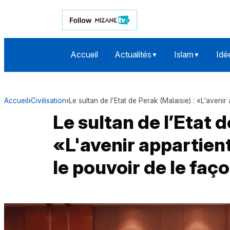
Accueil
Actualités
Islam
Idé
▼
▼
Accueil
›
Civilisation
›
Le sultan de l’Etat de Perak (Malaisie) : «L'aveni
Le sultan de l’Etat d
«L'avenir appartient
le pouvoir de le fa