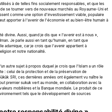
ilisés à de telles fins socialement responsables, et que les 
 de se tourner vers de nouveaux marchés au Royaume-Uni et 
ssent comme une option d'investissement viable, populaire 
peut apporter à l'avenir de l'économie et au bien-être humain à 
té divine. Aussi, quand je dis que « l'avenir est à nous », 
man. Je parle aussi en tant qu'humain, en tant que 
 adamique, car je crois que l'avenir appartient à 
ligion et notre nationalité.
n autre sujet à propos duquel je crois que l'Islam a un rôle 
te : celui de la protection et de la préservation de 
Sûkûk SRI, ces dernières années ont également vu naître le 
 tout premier sukuk vert au monde, en collaboration avec la 
aleurs mobilières et la Banque mondiale. Le produit de ce 
nvironnement tels que le développement de sources 
 notre responsabilité divine »