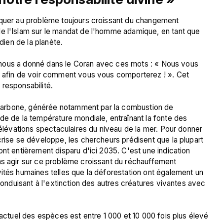
aquer au problème toujours croissant du changement 
e l'Islam sur le mandat de l'homme adamique, en tant que 
dien de la planète.

’Il nous a donné dans le Coran avec ces mots : « Nous vous 
- afin de voir comment vous vous comporterez ! ». Cet 
responsabilité.

e carbone, générée notamment par la combustion de 
de de la température mondiale, entraînant la fonte des 
 élévations spectaculaires du niveau de la mer. Pour donner 
crise se développe, les chercheurs prédisent que la plupart 
nt entièrement disparu d'ici 2035. C'est une indication 
ns agir sur ce problème croissant du réchauffement 
ités humaines telles que la déforestation ont également un 
 conduisant à l'extinction des autres créatures vivantes avec 
 actuel des espèces est entre 1 000 et 10 000 fois plus élevé 