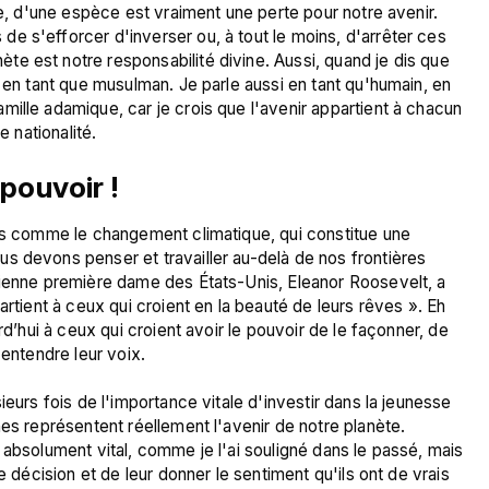
le, d'une espèce est vraiment une perte pour notre avenir. 
e s'efforcer d'inverser ou, à tout le moins, d'arrêter ces 
e est notre responsabilité divine. Aussi, quand je dis que 
 en tant que musulman. Je parle aussi en tant qu'humain, en 
ille adamique, car je crois que l'avenir appartient à chacun 
pouvoir !
urs comme le changement climatique, qui constitue une 
s devons penser et travailler au-delà de nos frontières 
cienne première dame des États-Unis, Eleanor Roosevelt, a 
artient à ceux qui croient en la beauté de leurs rêves ». Eh 
rd’hui à ceux qui croient avoir le pouvoir de le façonner, de 
entendre leur voix.

ieurs fois de l'importance vitale d'investir dans la jeunesse 
es représentent réellement l'avenir de notre planète. 
 absolument vital, comme je l'ai souligné dans le passé, mais 
e décision et de leur donner le sentiment qu'ils ont de vrais 