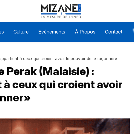
es
Culture
Événements
À Propos
Contact
r appartient à ceux qui croient avoir le pouvoir de le façonner»
e Perak (Malaisie) :
 à ceux qui croient avoir
çonner»