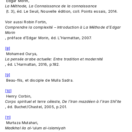
 Edgar Morin, 
La Méthode, La Connaissance de la connaissance
 (t. 3), éd. Le Seuil, Nouvelle édition, coll. Points essais, 2014.

Voir aussi Robin Fortin, 
Comprendre la complexité – Introduction à La Méthode d’Edgar 
Morin
, préface d’Edgar Morin, éd. L’Harmattan, 2007.

[8]
 Mohamed Ourya, 
La pensée arabe actuelle: Entre tradition et modernité
, éd. L’Harmattan, 2016, p.182.

[9]
 Beau-fils, et disciple de Mulla Sadra.

[10]
 Henry Corbin, 
Corps spirituel et terre céleste, De l’Iran mazdéen à l’Iran Shî’ite
, éd. Buchet/Chastel, 2005, p.201.

[11]
 Murtaza Mutahari, 
Madkhal ila al-‘ulum al-islamiyah