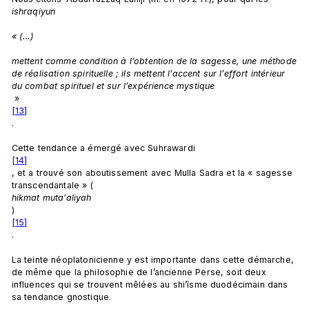
ishraqiyun
« (…)
mettent comme condition à l’obtention de la sagesse, une méthode 
de réalisation spirituelle ; ils mettent l’accent sur l’effort intérieur 
du combat spirituel et sur l’expérience mystique
 »
[13]
.

Cette tendance a émergé avec Suhrawardi
[14]
, et a trouvé son aboutissement avec Mulla Sadra et la « sagesse 
transcendantale » (
hikmat muta’aliyah
)
[15]
.

La teinte néoplatonicienne y est importante dans cette démarche, 
de même que la philosophie de l’ancienne Perse, soit deux 
influences qui se trouvent mêlées au shi’îsme duodécimain dans 