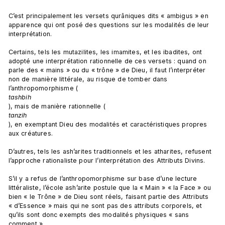
C’est principalement les versets qurâniques dits « ambigus » en 
apparence qui ont posé des questions sur les modalités de leur 
interprétation.

Certains, tels les mutazilites, les imamites, et les ibadites, ont 
adopté une interprétation rationnelle de ces versets : quand on 
parle des « mains » ou du « trône » de Dieu, il faut l’interpréter 
non de manière littérale, au risque de tomber dans 
l’anthropomorphisme (
tashbih
), mais de manière rationnelle (
tanzih
), en exemptant Dieu des modalités et caractéristiques propres 
aux créatures.

D’autres, tels les ash’arites traditionnels et les atharites, refusent 
l’approche rationaliste pour l’interprétation des Attributs Divins.

S’il y a refus de l’anthropomorphisme sur base d’une lecture 
littéraliste, l’école ash’arite postule que la « Main » « la Face » ou 
bien « le Trône » de Dieu sont réels, faisant partie des Attributs 
« d’Essence » mais qui ne sont pas des attributs corporels, et 
qu’ils sont donc exempts des modalités physiques « sans 
comment ».
