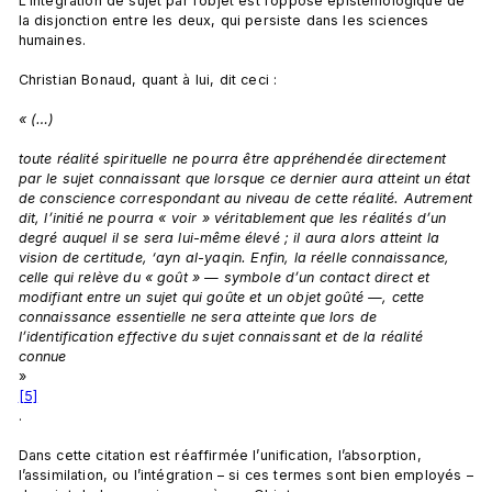
L’intégration de sujet par l’objet est l’opposé épistémologique de 
la disjonction entre les deux, qui persiste dans les sciences 
humaines.

Christian Bonaud, quant à lui, dit ceci :

« (…)
toute réalité spirituelle ne pourra être appréhendée directement 
par le sujet connaissant que lorsque ce dernier aura atteint un état 
de conscience correspondant au niveau de cette réalité. Autrement 
dit, l’initié ne pourra « voir » véritablement que les réalités d’un 
degré auquel il se sera lui-même élevé ; il aura alors atteint la 
vision de certitude, ‘ayn al-yaqin. Enfin, la réelle connaissance, 
celle qui relève du « goût » — symbole d’un contact direct et 
modifiant entre un sujet qui goûte et un objet goûté —, cette 
connaissance essentielle ne sera atteinte que lors de 
l’identification effective du sujet connaissant et de la réalité 
connue 
»
[5]
.

Dans cette citation est réaffirmée l’unification, l’absorption, 
l’assimilation, ou l’intégration – si ces termes sont bien employés – 