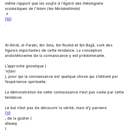
même rapport que les soufis à l’égard des théologiens 
scolastiques de l’Islam (les Motakallimûn)
 »
[10]
.

Al-Kindi, al-Farabi, Ibn Sina, Ibn Rushd et Ibn Bajjâ, sont des 
figures importantes de cette tendance. La conception 
aristotélicienne de la connaissance y est prédominante.

L’approche gnostique (
‘irfani
), pour qui la connaissance est quelque chose qui s’obtient par 
l’expérience spirituelle.

La démonstration de cette connaissance n’est pas visée par cette 
tendance.

Le but n’est pas de découvrir la vérité, mais d’y parvenir
[11]
, de la goûter (
dhawq
).
