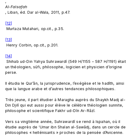
, 
Al-Falsafah
, Liban, éd. Dar al-Wala, 2011, p.47.

[12]
 Murtaza Mutahari, op.cit., p.35.

[13]
 Henry Corbin, op.cit., p.201.

[14]
 Shihab ud-Din Yahya Suhrawardî (549 H/1155 – 587 H/1191) était 
un théologien, sûfi, philosophe, logicien et physicien d’origine 
perse.

Il étudia le Qur’ân, la jurisprudence, l’exégèse et le hadîth, ainsi 
que la langue arabe et d’autres tendances philosophiques.

Très jeune, il part étudier à Maragha auprès du Shaykh Madj al-
Din Djilî qui eut aussi pour élève le célèbre théologien sunnite, 
philosophe et scientifique Fakhr ud-Dîn Ar-Râzî.

Vers sa vingtième année, Suhrawardî se rend à Ispahan, où il 
étudie auprès de ‘Umar ibn Shalan al-Sawâdj, dans un cercle de 
philosophes « hellénisants » proches de la pensée d’Avicenne.
