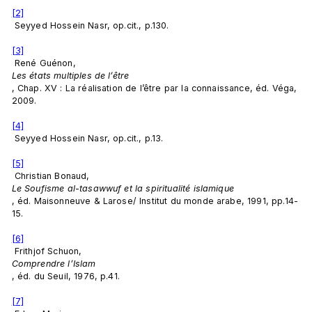
[2]
 Seyyed Hossein Nasr, op.cit., p.130.

[3]
 René Guénon, 
Les états multiples de l’être
, Chap. XV : La réalisation de l’être par la connaissance, éd. Véga, 
2009.

[4]
 Seyyed Hossein Nasr, op.cit., p.13.

[5]
 Christian Bonaud, 
Le Soufisme al-tasawwuf et la spiritualité islamique
, éd. Maisonneuve & Larose/ Institut du monde arabe, 1991, pp.14-
15.

[6]
 Frithjof Schuon, 
Comprendre l’Islam
, éd. du Seuil, 1976, p.41.

[7]