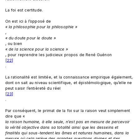
La foi est certitude.

On est ici à l’opposé de 
« la philosophie pour la philosophie »
, 
« du doute pour le doute »
, ou bien 
« de la science pour la science »
, pour reprendre les judicieux propos de René Guénon
[22]
.

La rationalité est limitée, et la connaissance empirique également, 
dont on sait au niveau scientifique, et épistémologique, qu’elle ne 
peut saisir l’entièreté du réel
[23]
.

Par conséquent, le primat de la foi sur la raison veut simplement 
dire que « 
la raison humaine, à elle seule, n’est pas en mesure de percevoir 
la vérité objective dans sa totalité ainsi que les desseins et 
finalités qui sous-tendent les âmes et natures humaines, dans la 
mesure où cela relève des grandes questions divines et des 