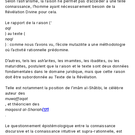
Selon l’ash’arisme, la raison ne permet pas d’accéder à une telle 
connaissance, l’homme ayant nécessairement besoin de la 
Révélation Divine pour cela.

Le rapport de la raison (‘
aql
) au texte (
naql
) : comme nous l’avons vu, l’école mutazilite a une méthodologie 
où l’activité rationnelle prédomine.

D’autres, tels les ash’arites, les imamites, les ibadites, ou les 
maturidites, postulent que la raison et le texte sont deux données 
fondamentales dans le domaine juridique, mais que cette raison 
doit être subordonnée au Texte de la Révélation.

Telle est notamment la position de l’imâm al-Shâtibi, le célèbre 
auteur des 
muwaffaqat
, et théoricien des 
maqasid al-Shariah
[17]
.

Le questionnement épistémologique entre la connaissance 
discursive et la connaissance intuitive et supra-rationnelle, est 