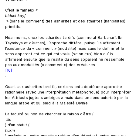
C’est le fameux « 
biduni kayf
 » (sans le comment) des ash’arites et des atharites (hanbalites) 
primitifs.

Néanmoins, chez les atharites tardifs (comme al-Barbaharî, Ibn 
Taymiyya et d’autres), l’approche diffère, puisqu’ils affirment 
l’existence du « comment » (modalité) mais sans le définir et le 
sens apparent est ce qui est voulu (selon eux) bien qu’ils 
affirment ensuite que la réalité du sens apparent ne ressemble 
pas aux modalités (« comment ») des créatures
[16]
.

Quant aux asharites tardifs, certains ont adopté une approche 
rationnelle (avec une interprétation métaphorique) pour interpréter 
les Attributs jugés « ambigus » mais dans un sens autorisé par la 
langue arabe et qui sied à la Majesté Divine.

La faculté ou non de chercher la raison d’être (
‘illa
) d’un statut (
hukm
) qurânique : cette question relève d’un débat vif, entre ceux qui 