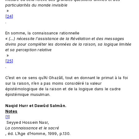
particularités du monde invisible
 »
[24]
.

En somme, la connaissance rationnelle 
« (…) nécessite l’assistance de la Révélation et des messages 
divins pour compléter les données de la raison, sa logique limitée 
et sa perception relative
 »
[25]
.

C’est en ce sens qu’Al Ghazâlî, tout en donnant le primat à la foi 
sur la raison, n’en a pas moins considéré la valeur 
épistémologique de la raison et de la logique dans le cadre 
épistémique musulman.

Naqid Hurr et Dawûd Salmân.
Notes
[1]
 Seyyed Hossein Nasr, 
La connaissance et le sacré
, éd. L’Age d’Homme, 1999, p.130.
