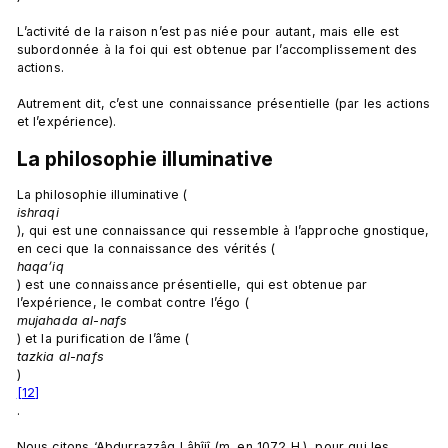
L’activité de la raison n’est pas niée pour autant, mais elle est 
subordonnée à la foi qui est obtenue par l’accomplissement des 
actions.

Autrement dit, c’est une connaissance présentielle (par les actions 
La philosophie illuminative 
La philosophie illuminative (
ishraqi
), qui est une connaissance qui ressemble à l’approche gnostique, 
en ceci que la connaissance des vérités (
haqa’iq
) est une connaissance présentielle, qui est obtenue par 
l’expérience, le combat contre l’égo (
mujahada al-nafs
) et la purification de l’âme (
tazkia al-nafs
)
[12]
.

Nous citons ‘Abdurrazzâq Lâhîjî (m. en 1072 H.), pour qui les 