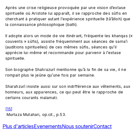
Après une crise religieuse provoquée par une vision d’extase 
spirituelle où Aristote lui apparaît, il se rapproche des sûfis en 
cherchant à pratiquer autant l’expérience spirituelle (tâ’âlloh) que 
la connaissance philosophique (bath).

Il adopte alors un mode de vie itinérant, fréquente les khanqas (« 
couvents » sûfis), assiste fréquemment aux séances de sama’i 
(auditions spirituelles) de ces mêmes sûfis, séances qu’il 
apprécie lui-même et recommande pour parvenir à l’extase 
spirituelle.

Son biographe Shahrazurî mentionne qu’à la fin de sa vie, il ne 
rompait plus le jeûne qu’une fois par semaine.

Sharahzurî insiste aussi sur son indifférence aux vêtements, aux 
honneurs, aux apparences, ce qui peut être le rapproche de 
certains courants malamati.

[15]
 Murtaza Mutahari, op.cit., p.53.

Plus d'articles
Evenements
Nous soutenir
Contact