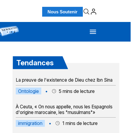
Nous Soutenir
Tendances
La preuve de l'existence de Dieu chez Ibn Sina
Ontologie
•
5
mins de lecture
À Ceuta, « On nous appelle, nous les Espagnols
d'origine marocaine, les "musulmans"»
immigration
•
1
mins de lecture