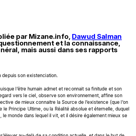
liée par Mizane.info, 
Dawud Salman
 questionnement et la connaissance, 
éral, mais aussi dans ses rapports 
n depuis son existenciation.

isque l’être humain admet et reconnait sa finitude et son 
egard vers le ciel, observe son environnement, affine son 
ctive de mieux connaitre la Source de l’existence (que l’on 
re le Principe Ultime, ou la Réalité absolue et éternelle, duquel 
e monde dans lequel il vit, et il désire également mieux se 
’élever au-delà de sa condition actuelle, et dans le but de 