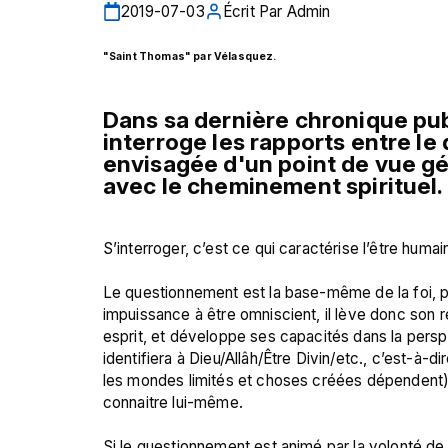
2019-07-03
Écrit Par
Admin
"Saint Thomas" par Vélasquez. 
Dans sa dernière chronique pub
interroge les rapports entre le
envisagée d'un point de vue gén
avec le cheminement spirituel.
S’interroger, c’est ce qui caractérise l’être humai
Le questionnement est la base-même de la foi, pu
impuissance à être omniscient, il lève donc son r
esprit, et développe ses capacités dans la perspe
identifiera à Dieu/Allâh/Être Divin/etc., c’est-à-di
les mondes limités et choses créées dépendent), l
connaitre lui-même.

Si le questionnement est animé par la volonté de s