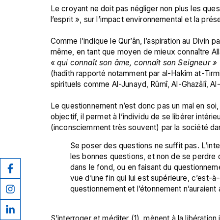
Le croyant ne doit pas négliger non plus les ques
l’esprit », sur l’impact environnemental et la prés
Comme l’indique le Qur’ân, l’aspiration au Divin 
même, en tant que moyen de mieux connaître Allâ
« qui connaît son âme, connaît son Seigneur » 
(hadîth rapporté notamment par al-Hakîm at-Tirmidhî
spirituels comme Al-Junayd, Rûmî, Al-Ghazâlî, Al-Ji
Le questionnement n’est donc pas un mal en soi, et
objectif, il permet à l’individu de se libérer int
Se poser des questions ne suffit pas. L’intel
les bonnes questions, et non de se perdre d
dans le fond, ou en faisant du questionnemen
vue d’une fin qui lui est supérieure, c’est-à
questionnement et l’étonnement n’auraient 
S’interroger et méditer (1), mènent à la libératio