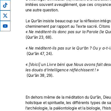
imitées souvent aveuglément, que ces croyances 
une autre question.

Le Qur’ân insiste beaucoup sur la réflexion intég
« Ne méditent-ils donc pas sur la Parole (le Qur
(Qur’ân 23, 68).

« Ne méditent-ils pas sur le Qur’ân ? Ou y a-t-
 (Qur’ân 47, 24).

« [Voici] un Livre béni que Nous avons fait desc
les doués d’intelligence réfléchissent ! »
 (Qur’ân 38, 29).

En dehors même de la méditation du Qur’ân, Dieu (
holistique et spirituelle, les différents types de s
l’archéologie, la paléontologie et la biologie, l’hi