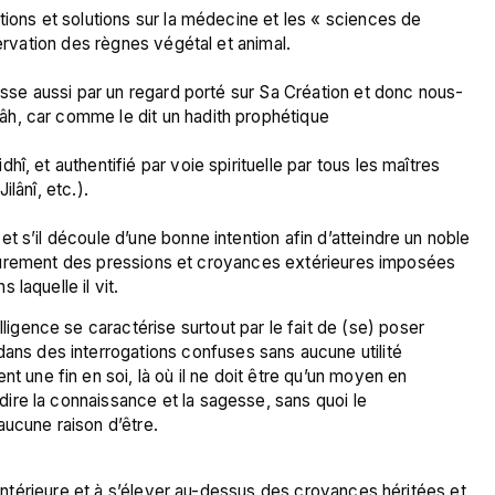
tions et solutions sur la médecine et les « sciences de 
ervation des règnes végétal et animal.

passe aussi par un regard porté sur Sa Création et donc nous-
h, car comme le dit un hadith prophétique 
, et authentifié par voie spirituelle par tous les maîtres 
lânî, etc.).

 s’il découle d’une bonne intention afin d’atteindre un noble 
érieurement des pressions et croyances extérieures imposées 
ligence se caractérise surtout par le fait de (se) poser 
ans des interrogations confuses sans aucune utilité 
t une fin en soi, là où il ne doit être qu’un moyen en 
-dire la connaissance et la sagesse, sans quoi le 
aucune raison d’être.
n intérieure et à s’élever au-dessus des croyances héritées et 