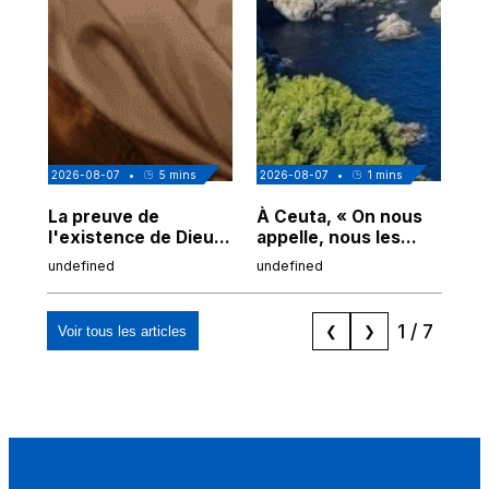
2026-08-07
•
5
mins
2026-08-07
•
1
mins
202
La preuve de
À Ceuta, « On nous
Cor
l'existence de Dieu
appelle, nous les
de
chez Ibn Sina
Espagnols d'origine
undefined
undefined
und
marocaine, les
"musulmans"»
1
/
7
Voir tous les articles
❮
❯