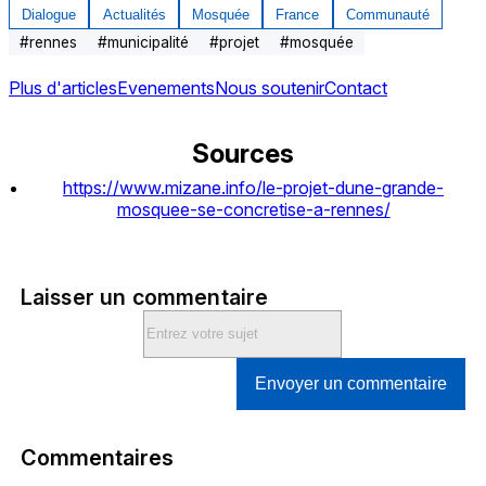
Dialogue
Actualités
Mosquée
France
Communauté
#
rennes
#
municipalité
#
projet
#
mosquée
Plus d'articles
Evenements
Nous soutenir
Contact
Sources
https://www.mizane.info/le-projet-dune-grande-
mosquee-se-concretise-a-rennes/
Laisser un commentaire
Envoyer un commentaire
Commentaires