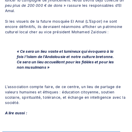
lancer la campagne de financement. Nous avons déjà collecté un 
peu plus de 200 000 € de dons
 » rassure les responsables d'El 
Amal. 
Si les visuels de la future mosquée El Amal (L’Espoir) ne sont 
encore définitifs, ils devraient néanmoins afficher un patrimoine 
culturel local cher au vice président Mohamed Zaïdouni :
« Ce sera un lieu vaste et lumineux qui évoquera à la 
fois l’Islam de l’Andalousie et notre culture bretonne. 
Ce sera un lieu accueillant pour les fidèles et pour les 
non musulmans »
L'association compte faire, de ce centre, un lieu de partage de 
valeurs humaines et éthiques : éducation citoyenne, soutien 
scolaire, spiritualité, tolérance, et échange en intelligence avec la 
société.
A lire aussi :