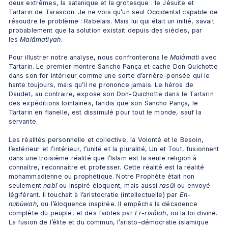
deux extrêmes, la satanique et la grotesque : le Jésuite et 
Tartarin de Tarascon. Je ne vois qu’un seul Occidental capable de 
résoudre le problème : Rabelais. Mais lui qui était un initié, savait 
probablement que la solution existait depuis des siècles, par 
les 
Malâmatiyah
. 
Pour illustrer notre analyse, nous confronterons le 
Malâmati
 avec 
Tartarin. Le premier montre Sancho Pança et cache Don Quichotte 
dans son for intérieur comme une sorte d’arrière-pensée qui le 
hante toujours, mais qu’il ne prononce jamais. Le héros de 
Daudet, au contraire, expose son Don-Quichotte dans le Tartarin 
des expéditions lointaines, tandis que son Sancho Pança, le 
Tartarin en flanelle, est dissimulé pour tout le monde, sauf la 
servante.
Les réalités personnelle et collective, la Volonté et le Besoin, 
l’extérieur et l’intérieur, l’unité et la pluralité, Un et Tout, fusionnent 
dans une troisième réalité que l’Islam est la seule religion à 
connaître, reconnaître et professer. Cette réalité est la réalité 
mohammadienne ou prophétique. Notre Prophète était non 
seulement 
nabî
 ou inspiré éloquent, mais aussi 
rasûl
 ou envoyé 
légiférant. Il touchait à l’aristocratie (intellectuelle) par 
En-
nubûwah
, ou l’éloquence inspirée. Il empêcha la décadence 
complète du peuple, et des faibles par 
Er-risâlah
, ou la loi divine. 
La fusion de l’élite et du commun, l’aristo-démocratie islamique 