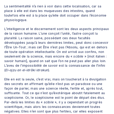
La sentimentalité n’a rien à voir dans cette localisation, car sa 
place à elle est dans les muqueuses des intestins, quand 
toutefois elle est à la place qu’elle doit occuper dans l’économie 
physiologique.
L’intelligence et le discernement sont les deux aspects principaux 
de la raison humaine. L’une conçoit l’unité, l’autre conçoit la 
pluralité. La raison saine, possédant ces deux facultés 
développées jusqu’à leurs dernières limites, peut donc concevoir 
l’Être Un-Tout ; mais cet Être n’est pas l’Absolu, qui est en dehors 
de toute opération intellectuelle. On est arrivé aux confins, non 
seulement de la science, mais encore du « 
scibile
 » [mot italien : 
savoir humain], quand on sait que l’on ne peut pas aller plus loin. 
L’aveu de l’impossibilité de savoir est la connaissance de l’Infini 
(
El-ajzu an el-idrâki idrakun
). 
Elle en est la seule, c’est vrai, mais on toucherait à la divulgation 
des secrets en affirmant qu’elle n’est pas un paradoxe ou une 
façon de parler, mais une science réelle, fertile et, après tout, 
suffisante. Tout ce qui n’est qu’éxotérique aboutit fatalement au 
scepticisme. Or, le scepticisme est le point de départ des élus. 
Par-delà les limites du « 
scibile
 », il y a cependant un progrès 
scientifique, mais alors les connaissances deviennent toutes 
négatives. Elles n’en sont que plus fertiles, car elles exposent 