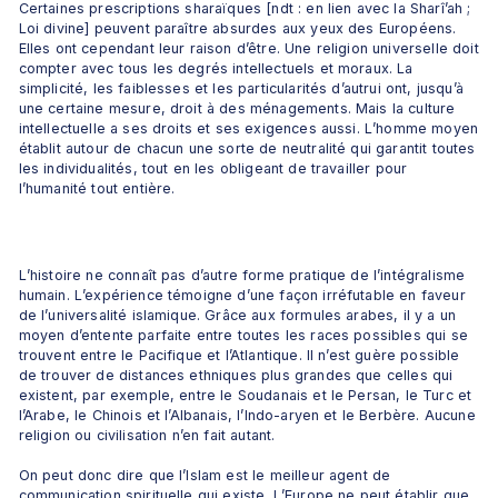
Certaines prescriptions sharaïques [ndt : en lien avec la Sharî’ah ; 
Loi divine] peuvent paraître absurdes aux yeux des Européens. 
Elles ont cependant leur raison d’être. Une religion universelle doit 
compter avec tous les degrés intellectuels et moraux. La 
simplicité, les faiblesses et les particularités d’autrui ont, jusqu’à 
une certaine mesure, droit à des ménagements. Mais la culture 
intellectuelle a ses droits et ses exigences aussi. L’homme moyen 
établit autour de chacun une sorte de neutralité qui garantit toutes 
les individualités, tout en les obligeant de travailler pour 
l’humanité tout entière. 
L’histoire ne connaît pas d’autre forme pratique de l’intégralisme 
humain. L’expérience témoigne d’une façon irréfutable en faveur 
de l’universalité islamique. Grâce aux formules arabes, il y a un 
moyen d’entente parfaite entre toutes les races possibles qui se 
trouvent entre le Pacifique et l’Atlantique. Il n’est guère possible 
de trouver de distances ethniques plus grandes que celles qui 
existent, par exemple, entre le Soudanais et le Persan, le Turc et 
l’Arabe, le Chinois et l’Albanais, l’Indo-aryen et le Berbère. Aucune 
religion ou civilisation n’en fait autant. 
On peut donc dire que l’Islam est le meilleur agent de 
communication spirituelle qui existe. L’Europe ne peut établir que 