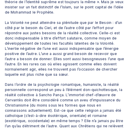
théorie de l’Identité suprême est toujours la même ». Mais je veux 
insister sur un fait distinctif de l’Islam, sur le point capital de l’idée 
de Mohammad le Prophète. 
La Volonté ne peut atteindre sa plénitude que par le Besoin : d’un 
côté par le besoin du Ciel, et de l’autre côté par l’effort pour 
répondre aux justes besoins de la réalité collective. Celle-ci est 
donc indispensable à titre d’effort salutaire, comme moyen de 
développement de toutes les facultés latentes de la Volonté. 
L’inertie négative de l’une est aussi indispensable que l’énergie 
positive de l’autre. L’une a aussi grand besoin de recevoir que 
l’autre a besoin de donner. Elles sont aussi besogneuses l’une que 
l’autre. En les rares cas où elles agissent comme elles doivent 
normalement agir, elles ne trouvent pas l’occasion de chercher 
laquelle est plus riche que sa sœur.
Dans l’ordre de la psychologie romantique, humaniste, la réalité 
personnelle correspond un peu à l’élément don-quichottesque, la 
réalité collective à Sancho Pança. L’immortel chef-d’œuvre de 
Cervantès doit être considéré comme un aveu d’impuissance du 
Christianisme (du moins sous les formes que nous en 
connaissons actuellement). Est-ce que cette religion a jamais été 
catholique (c’est-à-dire ésotérique, orientale) et romaine 
(exotérique, occidentale) en même temps ? Elle n’a jamais pu être 
l’un qu’au détriment de l’autre. Quant aux Chrétiens qui ne relèvent 