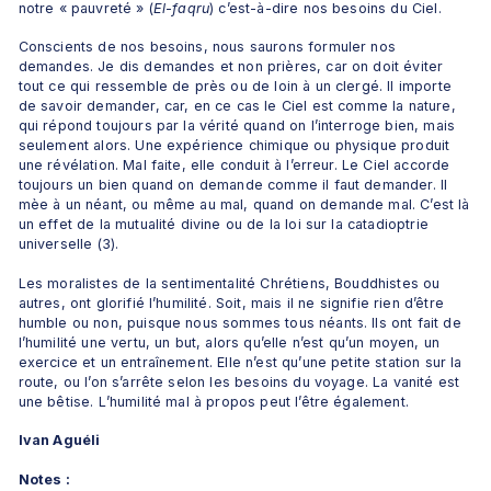
notre « pauvreté » (
El-faqru
) c’est-à-dire nos besoins du Ciel.
Conscients de nos besoins, nous saurons formuler nos 
demandes. Je dis demandes et non prières, car on doit éviter 
tout ce qui ressemble de près ou de loin à un clergé. Il importe 
de savoir demander, car, en ce cas le Ciel est comme la nature, 
qui répond toujours par la vérité quand on l’interroge bien, mais 
seulement alors. Une expérience chimique ou physique produit 
une révélation. Mal faite, elle conduit à l’erreur. Le Ciel accorde 
toujours un bien quand on demande comme il faut demander. Il 
mèe à un néant, ou même au mal, quand on demande mal. C’est là 
un effet de la mutualité divine ou de la loi sur la catadioptrie 
universelle (3).
Les moralistes de la sentimentalité Chrétiens, Bouddhistes ou 
autres, ont glorifié l’humilité. Soit, mais il ne signifie rien d’être 
humble ou non, puisque nous sommes tous néants. Ils ont fait de 
l’humilité une vertu, un but, alors qu’elle n’est qu’un moyen, un 
exercice et un entraînement. Elle n’est qu’une petite station sur la 
route, ou l’on s’arrête selon les besoins du voyage. La vanité est 
une bêtise. L’humilité mal à propos peut l’être également.
Ivan Aguéli
Notes :