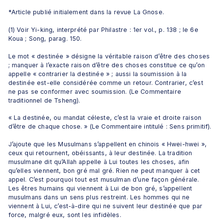
*Article publié initialement dans la revue La Gnose.
(1) Voir Yi-king, interprété par Philastre : 1er vol., p. 138 ; le 6e 
Koua ; Song, parag. 150.
Le mot « destinée » désigne la véritable raison d’être des choses 
; manquer à l’exacte raison d’être des choses constitue ce qu’on 
appelle « contrarier la destinée » ; aussi la soumission à la 
destinée est-elle considérée comme un retour. Contrarier, c’est 
ne pas se conformer avec soumission. (Le Commentaire 
traditionnel de Tsheng).
« La destinée, ou mandat céleste, c’est la vraie et droite raison 
d’être de chaque chose. » (Le Commentaire intitulé : Sens primitif).
J’ajoute que les Musulmans s’appellent en chinois « Hwei-hwei », 
ceux qui retournent, obéissants, à leur destinée. La tradition 
musulmane dit qu’Allah appelle à Lui toutes les choses, afin 
qu’elles viennent, bon gré mal gré. Rien ne peut manquer à cet 
appel. C’est pourquoi tout est musulman d’une façon générale. 
Les êtres humains qui viennent à Lui de bon gré, s’appellent 
musulmans dans un sens plus restreint. Les hommes qui ne 
viennent à Lui, c’est-à-dire qui ne suivent leur destinée que par 
force, malgré eux, sont les infidèles.