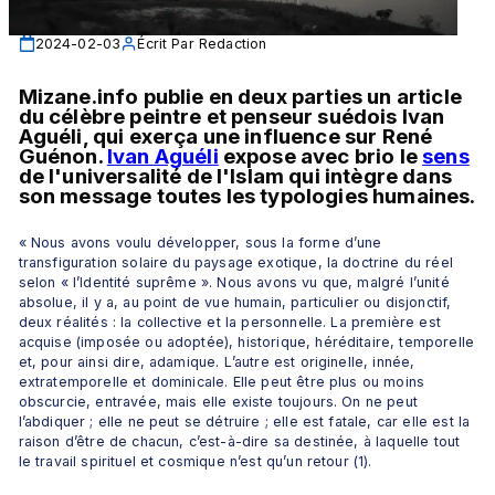
2024-02-03
Écrit Par
Redaction
Mizane.info publie en deux parties un article 
du célèbre peintre et penseur suédois Ivan 
Aguéli, qui exerça une influence sur René 
Guénon. 
Ivan Aguéli
 expose avec brio le 
sens
de l'universalité de l'Islam qui intègre dans 
son message toutes les typologies humaines. 
« Nous avons voulu développer, sous la forme d’une 
transfiguration solaire du paysage exotique, la doctrine du réel 
selon « l’Identité suprême ». Nous avons vu que, malgré l’unité 
absolue, il y a, au point de vue humain, particulier ou disjonctif, 
deux réalités : la collective et la personnelle. La première est 
acquise (imposée ou adoptée), historique, héréditaire, temporelle 
et, pour ainsi dire, adamique. L’autre est originelle, innée, 
extratemporelle et dominicale. Elle peut être plus ou moins 
obscurcie, entravée, mais elle existe toujours. On ne peut 
l’abdiquer ; elle ne peut se détruire ; elle est fatale, car elle est la 
raison d’être de chacun, c’est-à-dire sa destinée, à laquelle tout 
le travail spirituel et cosmique n’est qu’un retour (1).