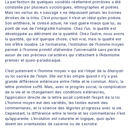
La perfection de quelques sociétés réellement primitives a été 
constatée par plusieurs sociologues, ethnographes et poètes. 
Mais les vertus du « sauvage » ne dépassent jamais les bornes 
étroites de la tribu. C’est pourquoi il n’est un idéal qu’en poésie. 
Son antithèse, le civilisé actuel, ne vaut guère mieux que lui, au 
point de vue de l’intégralité humaine. Chez l’un, la qualité est 
développée au détriment de la quantité. Chez l’autre, nous avons 
la quantité, qui est quelque chose, c’est vrai, mais la qualité est 
loin d’être louable. Le formalisme, l’institution de l’homme moyen 
permet à l’homme primitif d’atteindre l’universalité sans perdre 
aucun de ces précieux caractères qui s’attachent à l’Adamisme 
premier et quasi-paradisiaque.
C’est justement « l’homme moyen » qui est l’objet de la 
Shariyah
ou loi sacrée de l’Islam. Elle est très simple quand il n’y a pas 
grande différence extérieure entre l’élite et le commun. Alors, la 
lettre primitive suffit. Mais, avec le progrès social, la complication 
de la vie et le changement des conditions extérieures, 
l’application directe de la lettre aurait contredit l’esprit de la loi. 
L’homme moyen eut des variétés, les textes eurent des 
commentaires, et la science des légistes progressa avec la vie. 
Cependant, la différence entre le texte et les commentaires n’est 
qu’apparente. L’évolution est naturelle et logique, quoi qu’en 
disent les orientalistes de caserne ou de sacristie.