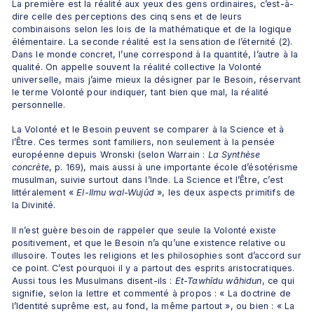
La première est la réalité aux yeux des gens ordinaires, c’est-à-
dire celle des perceptions des cinq sens et de leurs 
combinaisons selon les lois de la mathématique et de la logique 
élémentaire. La seconde réalité est la sensation de l’éternité (2). 
Dans le monde concret, l’une correspond à la quantité, l’autre à la 
qualité. On appelle souvent la réalité collective la Volonté 
universelle, mais j’aime mieux la désigner par le Besoin, réservant 
le terme Volonté pour indiquer, tant bien que mal, la réalité 
personnelle. 
La Volonté et le Besoin peuvent se comparer à la Science et à 
l’Être. Ces termes sont familiers, non seulement à la pensée 
européenne depuis Wronski (selon Warrain : 
La Synthèse 
concrète
, p. 169), mais aussi à une importante école d’ésotérisme 
musulman, suivie surtout dans l’Inde. La Science et l’Être, c’est 
littéralement « 
El-Ilmu wal-Wujûd
 », les deux aspects primitifs de 
la Divinité.
Il n’est guère besoin de rappeler que seule la Volonté existe 
positivement, et que le Besoin n’a qu’une existence relative ou 
illusoire. Toutes les religions et les philosophies sont d’accord sur 
ce point. C’est pourquoi il y a partout des esprits aristocratiques. 
Aussi tous les Musulmans disent-ils : 
Et-Tawhîdu wâhidun
, ce qui 
signifie, selon la lettre et commenté à propos : « La doctrine de 
l’Identité suprême est, au fond, la même partout », ou bien : « La 