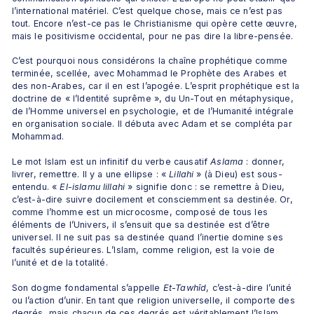
l’international matériel. C’est quelque chose, mais ce n’est pas 
tout. Encore n’est-ce pas le Christianisme qui opère cette œuvre, 
mais le positivisme occidental, pour ne pas dire la libre-pensée.
C’est pourquoi nous considérons la chaîne prophétique comme 
terminée, scellée, avec Mohammad le Prophète des Arabes et 
des non-Arabes, car il en est l’apogée. L’esprit prophétique est la 
doctrine de « l’Identité suprême », du Un-Tout en métaphysique, 
de l’Homme universel en psychologie, et de l’Humanité intégrale 
en organisation sociale. Il débuta avec Adam et se compléta par 
Mohammad. 
Le mot Islam est un infinitif du verbe causatif 
Aslama 
: donner, 
livrer, remettre. Il y a une ellipse : « 
Lillahi 
» (à Dieu) est sous-
entendu. « 
El-islamu lillahi
 » signifie donc : se remettre à Dieu, 
c’est-à-dire suivre docilement et consciemment sa destinée. Or, 
comme l’homme est un microcosme, composé de tous les 
éléments de l’Univers, il s’ensuit que sa destinée est d’être 
universel. Il ne suit pas sa destinée quand l’inertie domine ses 
facultés supérieures. L’Islam, comme religion, est la voie de 
l’unité et de la totalité.
Son dogme fondamental s’appelle 
Et-Tawhîd
, c’est-à-dire l’unité 
ou l’action d’unir. En tant que religion universelle, il comporte des 
degrés, mais chacun de ces degrés est véritablement l’Islam, 