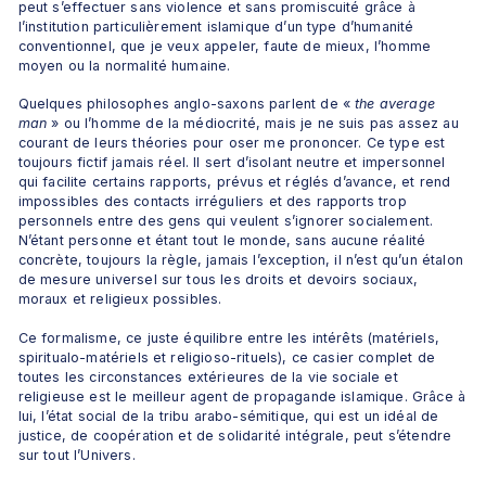
peut s’effectuer sans violence et sans promiscuité grâce à 
l’institution particulièrement islamique d’un type d’humanité 
conventionnel, que je veux appeler, faute de mieux, l’homme 
moyen ou la normalité humaine.
Quelques philosophes anglo-saxons parlent de « 
the average 
man
 » ou l’homme de la médiocrité, mais je ne suis pas assez au 
courant de leurs théories pour oser me prononcer. Ce type est 
toujours fictif jamais réel. Il sert d’isolant neutre et impersonnel 
qui facilite certains rapports, prévus et réglés d’avance, et rend 
impossibles des contacts irréguliers et des rapports trop 
personnels entre des gens qui veulent s’ignorer socialement. 
N’étant personne et étant tout le monde, sans aucune réalité 
concrète, toujours la règle, jamais l’exception, il n’est qu’un étalon 
de mesure universel sur tous les droits et devoirs sociaux, 
moraux et religieux possibles. 
Ce formalisme, ce juste équilibre entre les intérêts (matériels, 
spiritualo-matériels et religioso-rituels), ce casier complet de 
toutes les circonstances extérieures de la vie sociale et 
religieuse est le meilleur agent de propagande islamique. Grâce à 
lui, l’état social de la tribu arabo-sémitique, qui est un idéal de 
justice, de coopération et de solidarité intégrale, peut s’étendre 
sur tout l’Univers.