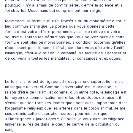
pourquoi il n’y a jamais de conflits sérieux entre la science et la 
foi chez les Musulmans qui comprennent leur religion.
Maintenant, la formule d’ « 
Et-Tawhîd
 » ou du monothéisme est le 
lieu commun sharaïque. La portée que vous donnez à cette 
formule est votre affaire personnelle, car elle relève de votre 
soufisme. Toutes les déductions que vous pouvez faire de cette 
formule sont plus ou moins bonnes, à condition toutefois qu’elles 
n’abolissent point le sens littéral ; car alors vous détruiriez l’unité 
islamique, c’est-à-dire son universalité, sa faculté de s’adapter et 
de convenir à toutes les mentalités, circonstances et époques. 
Le formalisme est de rigueur ; il n’est pas une superstition, mais 
un langage universel. Comme l’universalité est le principe, la 
raison d’être de l’Islam, et comme, d’un autre côté, le langage est 
le moyen de communication entre les êtres doués de raison, il 
s’ensuit que les formules exotériques sont aussi importantes dans 
l’organisme religieux que les artères dans le corps animal. Je me 
suis permis cette dissertation surtout pour montrer que 
« l’intelligence » (
inter+legere
, 
El-Aqlu
), je veux dire l’intelligence 
universelle, réside dans le cœur, le centre de la circulation du 
sang.