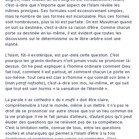
c’est-à-dire que n’importe quel aspect de l’Islam révèle les 
mêmes principes. Ses formules sont excessivement simples, 
mais le nombre de ses formes est incalculable. Plus ces formes 
sont nombreuses, plus la loi est parfaite. On est Musulman quand 
on suit sa destinée, c’est-à-dire sa raison d’être. Comme chacun 
porte sa destinée en lui-même, il est évident que toutes les 
discussions sur le déterminisme ou le libre-arbitre sont une 
inanité.
L’Islam, fût-il exotérique, est par-delà cette question. C’est 
pourquoi les grands docteurs n’ont jamais voulu se prononcer là-
dessus. On ne peut expliquer à l’homme ordinaire comment Dieu 
fait tout, comment Il est partout, et comment chacun Le porte en 
soi-même. Tout cela est clair à l’homme « qui connaît son âme » 
(
man yaraf nafsaho
), c’est-à-dire son moi, lui-même, et qui sait 
que tout est vain hormis « la sensation de l’éternité ».
La parole « 
ex cathedra
 » du « 
mufti 
» doit être claire, 
compréhensible à tout le monde, même à un illettré. Il n’a pas le 
droit de se prononcer sur autre chose que sur un lieu commun de 
la vie pratique. Il ne le fait jamais d’ailleurs, d’autant plus qu’il peut 
éluder des questions qui ne relèvent pas de sa compétence. 
C’est la limitation nette, connue de tous, entre les questions 
soufies et sharaïques qui permet à l’Islam d’être à la fois 
ésotérique et exotérique sans jamais se contredire. C’est 