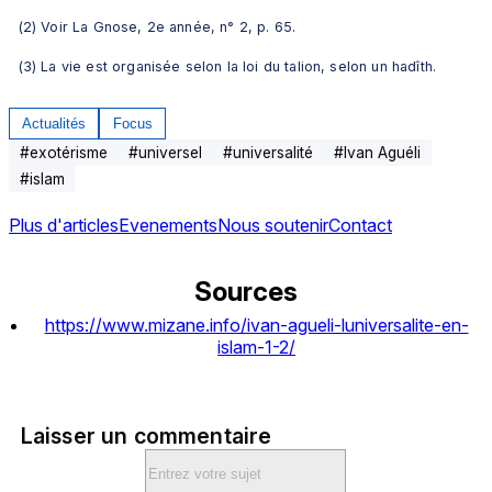
(2) Voir La Gnose, 2e année, n° 2, p. 65.
(3) La vie est organisée selon la loi du talion, selon un hadîth.
Actualités
Focus
#
exotérisme
#
universel
#
universalité
#
Ivan Aguéli
#
islam
Plus d'articles
Evenements
Nous soutenir
Contact
Sources
https://www.mizane.info/ivan-agueli-luniversalite-en-
islam-1-2/
Laisser un commentaire