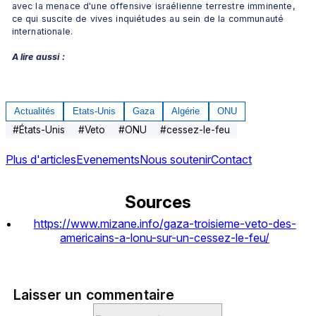
avec la menace d'une offensive israélienne terrestre imminente, 
ce qui suscite de vives inquiétudes au sein de la communauté 
internationale.
A lire aussi :
Actualités
Etats-Unis
Gaza
Algérie
ONU
#
États-Unis
#
Veto
#
ONU
#
cessez-le-feu
Plus d'articles
Evenements
Nous soutenir
Contact
Sources
https://www.mizane.info/gaza-troisieme-veto-des-
americains-a-lonu-sur-un-cessez-le-feu/
Laisser un commentaire