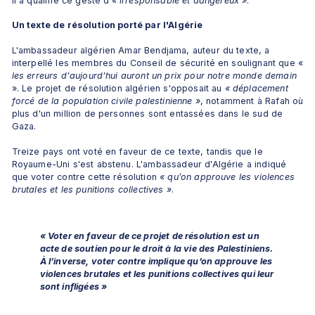
Il a qualifié ce geste d'
« irresponsable et dangereux »
.
Un texte de résolution porté par l'Algérie
L'ambassadeur algérien Amar Bendjama, auteur du texte, a 
interpellé les membres du Conseil de sécurité en soulignant que « 
les erreurs d'aujourd'hui auront un prix pour notre monde demain
». Le projet de résolution algérien s'opposait au
 «
déplacement 
forcé de la population civile palestinienne »
, notamment à Rafah où 
plus d'un million de personnes sont entassées dans le sud de 
Gaza. 
Treize pays ont voté en faveur de ce texte, tandis que le 
Royaume-Uni s'est abstenu. L'ambassadeur d'Algérie a indiqué 
que voter contre cette résolution 
« qu’on approuve les violences 
brutales et les punitions collectives »
.
« Voter en faveur de ce projet de résolution est un 
acte de soutien pour le droit à la vie des Palestiniens. 
À l’inverse, voter contre implique qu’on approuve les 
violences brutales et les punitions collectives qui leur 
sont infligées »