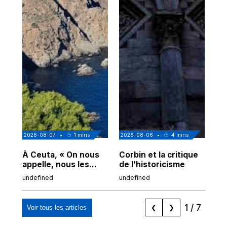
2026-08-07
•
1
mins
2026-08-06
•
4
mins
202
À Ceuta, « On nous
Corbin et la critique
Au
appelle, nous les
de l’historicisme
co
Espagnols d'origine
po
undefined
undefined
und
marocaine, les
tr
"musulmans"»
1
/
7
Voir tous les articles
❮
❯