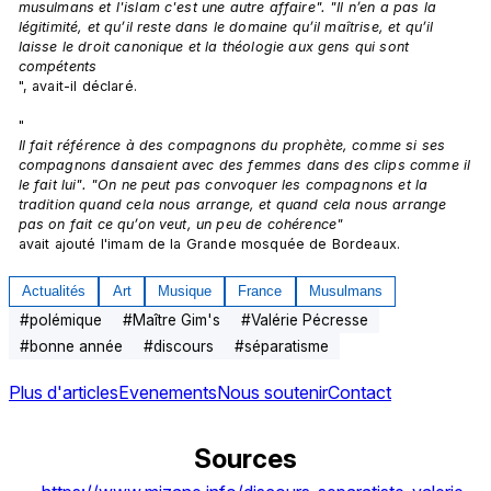
musulmans et l'islam c'est une autre affaire". "Il n’en a pas la 
légitimité, et qu’il reste dans le domaine qu’il maîtrise, et qu’il 
laisse le droit canonique et la théologie aux gens qui sont 
compétents
", avait-il déclaré.

"
Il fait référence à des compagnons du prophète, comme si ses 
compagnons dansaient avec des femmes dans des clips comme il 
le fait lui". "On ne peut pas convoquer les compagnons et la 
tradition quand cela nous arrange, et quand cela nous arrange 
pas on fait ce qu’on veut, un peu de cohérence" 
avait ajouté l'imam de la Grande mosquée de Bordeaux.
Actualités
Art
Musique
France
Musulmans
#
polémique
#
Maître Gim's
#
Valérie Pécresse
#
bonne année
#
discours
#
séparatisme
Plus d'articles
Evenements
Nous soutenir
Contact
Sources