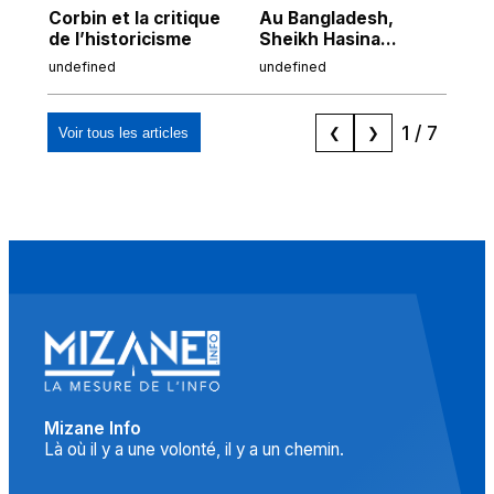
Corbin et la critique
Au Bangladesh,
Au
de l’historicisme
Sheikh Hasina
co
prépare son retour
po
undefined
undefined
und
malgré sa
tr
condamnation
1
/
7
Voir tous les articles
❮
❯
Mizane Info
Là où il y a une volonté, il y a un chemin.