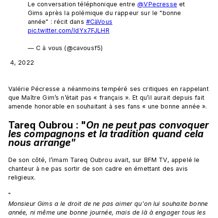
Le conversation téléphonique entre 
@VPecresse
 et 
Gims après la polémique du rappeur sur le "bonne 
année" : récit dans 
#CàVous
pic.twitter.com/IdYx7FJLHR
— C à vous (@cavousf5) 
Valérie Pécresse a néanmoins tempéré ses critiques en rappelant 
que Maître Gim’s n’était pas « français ». Et qu’il aurait depuis fait 
Tareq Oubrou : "
On ne peut pas convoquer 
les compagnons et la tradition quand cela 
nous arrange"
De son côté, l’imam Tareq Oubrou avait, sur BFM TV, appelé le 
chanteur à ne pas sortir de son cadre en émettant des avis 
religieux.

"
Monsieur Gims a le droit de ne pas aimer qu'on lui souhaite bonne 
année, ni même une bonne journée, mais de là à engager tous les 