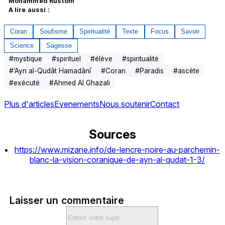
Mohammed Rustom
A lire aussi :
Coran
Soufisme
Spiritualité
Texte
Focus
Savoir
Science
Sagesse
#
mystique
#
spirituel
#
élève
#
spiritualité
#
’Ayn al-Qudāt Hamadānī
#
Coran
#
Paradis
#
ascète
#
exécuté
#
Ahmed Al Ghazali
Plus d'articles
Evenements
Nous soutenir
Contact
Sources
https://www.mizane.info/de-lencre-noire-au-parchemin-
blanc-la-vision-coranique-de-ayn-al-qudat-1-3/
Laisser un commentaire