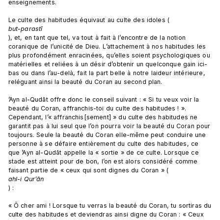
enseignements.

Le culte des habitudes équivaut au culte des idoles (
but-parastī
), et, en tant que tel, va tout à fait à l’encontre de la notion 
coranique de l’unicité de Dieu. L’attachement à nos habitudes les 
plus profondément enracinées, qu’elles soient psychologiques ou 
matérielles et reliées à un désir d’obtenir un quelconque gain ici-
bas ou dans l’au-delà, fait la part belle à notre laideur intérieure, 
reléguant ainsi la beauté du Coran au second plan.

’Ayn al-Qudāt offre donc le conseil suivant : « Si tu veux voir la 
beauté du Coran, affranchis-toi du culte des habitudes ! ». 
Cependant, l’« affranchis[sement] » du culte des habitudes ne 
garantit pas à lui seul que l’on pourra voir la beauté du Coran pour 
toujours. Seule la beauté du Coran elle-même peut conduire une 
personne à se défaire entièrement du culte des habitudes, ce 
que ’Ayn al-Qudāt appelle la « sortie » de ce culte. Lorsque ce 
stade est atteint pour de bon, l’on est alors considéré comme 
faisant partie de « ceux qui sont dignes du Coran » (
ahl-i Qur’ān
) :

« Ô cher ami ! Lorsque tu verras la beauté du Coran, tu sortiras du 
culte des habitudes et deviendras ainsi digne du Coran : « Ceux 