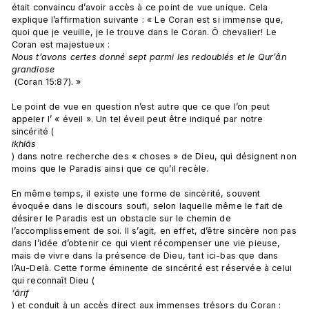
était convaincu d’avoir accès à ce point de vue unique. Cela 
explique l’affirmation suivante : « Le Coran est si immense que, 
quoi que je veuille, je le trouve dans le Coran. Ô chevalier! Le 
Coran est majestueux : 
Nous t’avons certes donné sept parmi les redoublés et le Qur’ân 
grandiose
 (Coran 15:87). »

Le point de vue en question n’est autre que ce que l’on peut 
appeler l’ « éveil ». Un tel éveil peut être indiqué par notre 
sincérité (
ikhlās
) dans notre recherche des « choses » de Dieu, qui désignent non 
moins que le Paradis ainsi que ce qu’il recèle.

En même temps, il existe une forme de sincérité, souvent 
évoquée dans le discours soufi, selon laquelle même le fait de 
désirer le Paradis est un obstacle sur le chemin de 
l’accomplissement de soi. Il s’agit, en effet, d’être sincère non pas 
dans l’idée d’obtenir ce qui vient récompenser une vie pieuse, 
mais de vivre dans la présence de Dieu, tant ici-bas que dans 
l’Au-Delà. Cette forme éminente de sincérité est réservée à celui 
qui reconnaît Dieu (
‘ārif