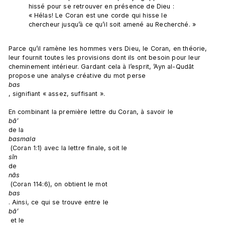
hissé pour se retrouver en présence de Dieu : 
« Hélas! Le Coran est une corde qui hisse le 
chercheur jusqu’à ce qu’il soit amené au Recherché. »
Parce qu’il ramène les hommes vers Dieu, le Coran, en théorie, 
leur fournit toutes les provisions dont ils ont besoin pour leur 
cheminement intérieur. Gardant cela à l’esprit, ’Ayn al-Qudāt 
propose une analyse créative du mot perse 
bas
, signifiant « assez, suffisant ».

En combinant la première lettre du Coran, à savoir le 
bā’ 
de la 
basmala
 (Coran 1:1) avec la lettre finale, soit le 
sīn 
de 
nās
 (Coran 114:6), on obtient le mot 
bas
. Ainsi, ce qui se trouve entre le 
bā’
 et le 