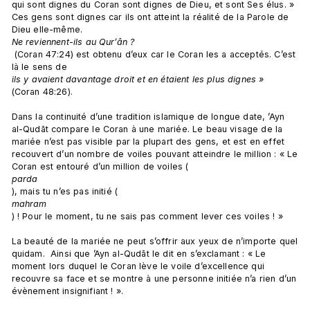
qui sont dignes du Coran sont dignes de Dieu, et sont Ses élus. » 
Ces gens sont dignes car ils ont atteint la réalité de la Parole de 
Dieu elle-même. 
Ne reviennent-ils au Qur’ân ?
 (Coran 47:24) est obtenu d’eux car le Coran les a acceptés. C’est 
là le sens de 
ils y avaient davantage droit et en étaient les plus dignes » 
(Coran 48:26).

Dans la continuité d’une tradition islamique de longue date, ’Ayn 
al-Qudāt compare le Coran à une mariée. Le beau visage de la 
mariée n’est pas visible par la plupart des gens, et est en effet 
recouvert d’un nombre de voiles pouvant atteindre le million : « Le 
Coran est entouré d’un million de voiles (
parda
), mais tu n’es pas initié (
mahram
) ! Pour le moment, tu ne sais pas comment lever ces voiles ! »

La beauté de la mariée ne peut s’offrir aux yeux de n’importe quel 
quidam.  Ainsi que ’Ayn al-Qudāt le dit en s’exclamant : « Le 
moment lors duquel le Coran lève le voile d’excellence qui 
recouvre sa face et se montre à une personne initiée n’a rien d’un 
évènement insignifiant ! ».
