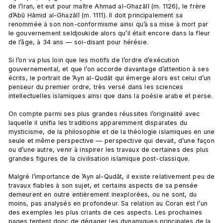
de l’Iran, et eut pour maître Ahmad al-Ghazālī (m. 1126), le frère 
d’Abū Hāmid al-Ghazālī (m. 1111). Il doit principalement sa 
renommée à son non-conformisme ainsi qu’à sa mise à mort par 
le gouvernement seldjoukide alors qu’il était encore dans la fleur 
de l’âge, à 34 ans — soi-disant pour hérésie.

Si l’on va plus loin que les motifs de l’ordre d’exécution 
gouvernemental, et que l’on accorde davantage d’attention à ses 
écrits, le portrait de ’Ayn al-Qudāt qui émerge alors est celui d’un 
penseur du premier ordre, très versé dans les sciences 
intellectuelles islamiques ainsi que dans la poésie arabe et perse.

On compte parmi ses plus grandes réussites l’originalité avec 
laquelle il unifia les traditions apparemment disparates du 
mysticisme, de la philosophie et de la théologie islamiques en une 
seule et même perspective — perspective qui devait, d’une façon 
ou d’une autre, venir à inspirer les travaux de certaines des plus 
grandes figures de la civilisation islamique post-classique.

Malgré l’importance de ’Ayn al-Qudāt, il existe relativement peu de 
travaux fiables à son sujet, et certains aspects de sa pensée 
demeurent en outre entièrement inexplorées, ou ne sont, du 
moins, pas analysés en profondeur. Sa relation au Coran est l’un 
des exemples les plus criants de ces aspects. Les prochaines 
pages tentent donc de dégager les dynamiques principales de la 