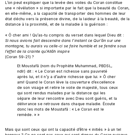
L’on peut expliquer que la levée des voiles du Coran constitue 
une « révélation » si importante par le fait que la beauté du Coran, 
en elle-même, a la capacité de transporter des hommes de leur 
état déchu vers la présence divine, de la laideur à la beauté, de la 
distance à la proximité, et de la maladie à la guérison :

« Ô cher ami ! Qu’as-tu compris du verset dans lequel Dieu dit : 
Si nous avions fait descendre dans l’instant ce Qur’ân sur une 
montagne, tu aurais vu celle-ci se faire humble et se fendre sous 
l’effet de la crainte qu’Allâh inspire 
Et Moustafā (nom du Prophète Muhammad, PBDSL, 
ndlr) dit : « Le Coran est richesse sans pauvreté 
après lui, et il n’y a d’autre richesse que lui. » Ô cher 
ami! Quand le Coran lève la couverture d’excellence 
de son visage et retire le voile de majesté, tous ceux 
qui sont rendus malades par la distance qui les 
sépare de leur rencontre avec Dieu sont guéris, et la 
délivrance se retrouve dans chaque maladie. Écoute 
donc les mots de Moustafā : « Le Coran est le 
remède. » »
Mais qui sont ceux qui ont la capacité d’être « initiés » à un tel 
honneur ? Ce ne sont pas ceux qui sont dignes du Coran puisque, 