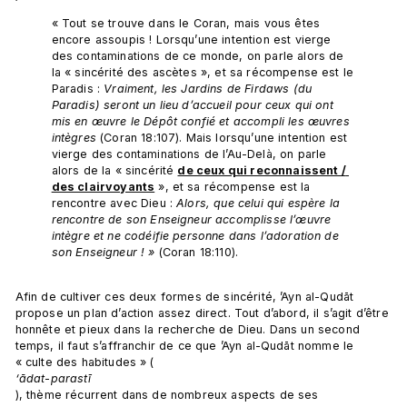
« Tout se trouve dans le Coran, mais vous êtes 
encore assoupis ! Lorsqu’une intention est vierge 
des contaminations de ce monde, on parle alors de 
la « sincérité des ascètes », et sa récompense est le 
Paradis : 
Vraiment, les Jardins de Firdaws (du 
Paradis) seront un lieu d’accueil pour ceux qui ont 
mis en œuvre le Dépôt confié et accompli les œuvres 
intègres 
(Coran 18:107). Mais lorsqu’une intention est 
vierge des contaminations de l’Au-Delà, on parle 
alors de la « sincérité 
de ceux qui reconnaissent / 
des clairvoyants
 », et sa récompense est la 
rencontre avec Dieu : 
Alors, que celui qui espère la 
rencontre de son Enseigneur accomplisse l’œuvre 
intègre et ne codéifie personne dans l’adoration de 
son Enseigneur ! » 
(Coran 18:110).
Afin de cultiver ces deux formes de sincérité, ’Ayn al-Qudāt 
propose un plan d’action assez direct. Tout d’abord, il s’agit d’être 
honnête et pieux dans la recherche de Dieu. Dans un second 
temps, il faut s’affranchir de ce que ’Ayn al-Qudāt nomme le 
« culte des habitudes » (
‘ādat-parastī
), thème récurrent dans de nombreux aspects de ses 