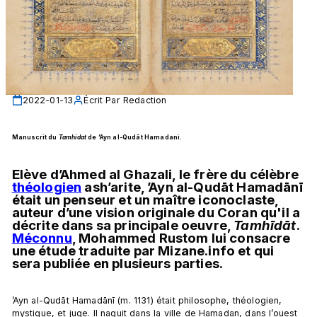
2022-01-13
Écrit Par
Redaction
Manuscrit du 
Tamhidat
 de ’Ayn al-Qudāt Hamadani.
Elève d’Ahmed al Ghazali, le frère du célèbre 
théologien
 ash’arite, ’Ayn al-Qudāt Hamadānī 
était un penseur et un maître iconoclaste, 
auteur d’une vision originale du Coran qu'il a 
décrite dans sa principale oeuvre, 
Tamhīdāt
. 
Méconnu
, Mohammed Rustom lui consacre 
une étude traduite par Mizane.info et qui 
sera publiée en plusieurs parties.  
’Ayn al-Qudāt Hamadānī (m. 1131) était philosophe, théologien, 
mystique, et juge. Il naquit dans la ville de Hamadan, dans l’ouest 