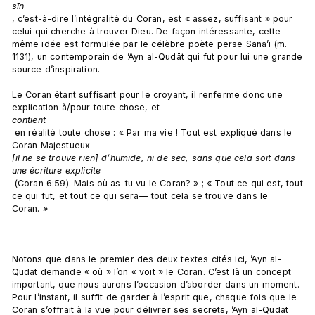
sīn
, c’est-à-dire l’intégralité du Coran, est « assez, suffisant » pour 
celui qui cherche à trouver Dieu. De façon intéressante, cette 
même idée est formulée par le célèbre poète perse Sanā’ī (m. 
1131), un contemporain de ’Ayn al-Qudāt qui fut pour lui une grande 
source d’inspiration.

Le Coran étant suffisant pour le croyant, il renferme donc une 
explication à/pour toute chose, et 
contient
 en réalité toute chose : « Par ma vie ! Tout est expliqué dans le 
Coran Majestueux—
[il ne se trouve rien] d’humide, ni de sec, sans que cela soit dans 
une écriture explicite
 (Coran 6:59). Mais où as-tu vu le Coran? » ; « Tout ce qui est, tout 
ce qui fut, et tout ce qui sera— tout cela se trouve dans le 
Coran. »

Notons que dans le premier des deux textes cités ici, ’Ayn al-
Qudāt demande « où » l’on « voit » le Coran. C’est là un concept 
important, que nous aurons l’occasion d’aborder dans un moment. 
Pour l’instant, il suffit de garder à l’esprit que, chaque fois que le 
Coran s’offrait à la vue pour délivrer ses secrets, ’Ayn al-Qudāt 