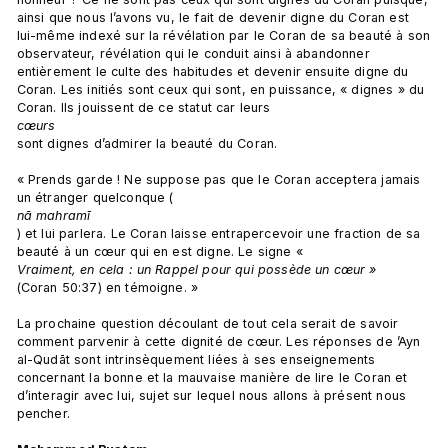
ainsi que nous l’avons vu, le fait de devenir digne du Coran est 
lui-même indexé sur la révélation par le Coran de sa beauté à son 
observateur, révélation qui le conduit ainsi à abandonner 
entièrement le culte des habitudes et devenir ensuite digne du 
Coran. Les initiés sont ceux qui sont, en puissance, « dignes » du 
Coran. Ils jouissent de ce statut car leurs 
cœurs 
sont dignes d’admirer la beauté du Coran.

« Prends garde ! Ne suppose pas que le Coran acceptera jamais 
un étranger quelconque (
nā mahramī
) et lui parlera. Le Coran laisse entrapercevoir une fraction de sa 
beauté à un cœur qui en est digne. Le signe « 
Vraiment, en cela : un Rappel pour qui possède un cœur » 
(Coran 50:37) en témoigne. »

La prochaine question découlant de tout cela serait de savoir 
comment parvenir à cette dignité de cœur. Les réponses de ’Ayn 
al-Qudāt sont intrinsèquement liées à ses enseignements 
concernant la bonne et la mauvaise manière de lire le Coran et 
d’interagir avec lui, sujet sur lequel nous allons à présent nous 
pencher.
