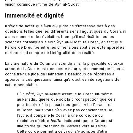
Immensité et dignité
Il s’agit de noter que ’Ayn al-Qudāt ne s’intéresse pas à des 
questions telles que les différents sens linguistiques du Coran, ni 
à ses moments de révélation, bien qu’il maîtrisât toutes les 
sciences coraniques. Selon ’Ayn al-Qudāt, le Coran, en tant que 
Parole de Dieu, pénètre les dimensions spatiales et temporelles, 
et rend ainsi compte de l’intégralité de la réalité.

La vraie nature du Coran transcende ainsi la physicalité du texte 
arabe écrit. Quelle est donc cette nature, et comment peut-on la 
connaître? Le juge de Hamadān a beaucoup de réponses à 
apporter à ces questions, ainsi qu’à d’autres interrogations de 
D’un côté, ’Ayn al-Qudāt assimile le Coran lui-même 
au Paradis, quelle que soit la circonspection que cela 
peut inspirer à la plupart des gens : « Le Paradis est 
le Coran, mais vous n’en avez pas conscience! » De 
l’autre, il compare le Coran à une corde, ce qui 
rejoint un célèbre 
hadīth
 indiquant que le Coran est 
une corde qui descend du Paradis vers la Terre. 
Cette corde permet à celui qui s’y agrippe d’être 