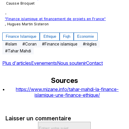
 Causse Broquet

-
"Finance islamique et financement de projets en France"
, Hugues Martin Sisteron
Finance Islamique
Ethique
Fiqh
Economie
#
islam
#
Coran
#
Finance islamique
#
règles
#
Tahar Mahdi
Plus d'articles
Evenements
Nous soutenir
Contact
Sources
https://www.mizane.info/tahar-mahdi-la-finance-
islamique-une-finance-ethique/
Laisser un commentaire