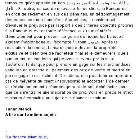
temps ce qu’on appelle en fiqhربا النسيئة وهو زيادة الثمن مع زيادة 
الأجل . En outre, en cas de mauvaise foi du client, la Banque est 
en droit de réclamer, en sus des pénalités, un dédommagement 
des échéances non honorées. Auquel cas, il conviendrait 
d’évaluer le préjudice par rapport à des critères objectifs propres 
à la Banque et éviter toute référence aux taux d’intérêt. 
Généralement pour prévenir ce genre de risque les banques 
exigent l’hypothèque ou l’acompte / urbûn عربون. Après la 
réalisation du contrat, la marchandise devient la propriété 
exclusive et définitive de l’acheteur final et le demeurera, quels 
que soient les incidents qui peuvent survenir par la suite. 
Toutefois, la Banque peut prendre un gage sur les marchandises 
vendues en garantie du paiement des prix de vente et mettre en 
jeu ce gage le cas échéant. De même, elle peut tenir compte des 
cas de mévente du client (insolvabilité) et accorder à ce dernier 
un rééchelonnement / réaménagement de son échéancier sans 
que cela n’entraîne une majoration de prix. Voilà en précis le strict 
minimum à connaître au sujet de la finance islamique.

Tahar Mahdi
A lire sur le même sujet : 
-
"La finance islamique"
,