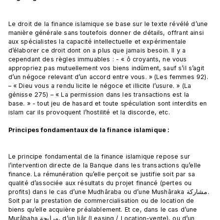
Le droit de la finance islamique se base sur le texte révélé d’une 
manière générale sans toutefois donner de détails, offrant ainsi 
aux spécialistes la capacité intellectuelle et expérimentale 
d’élaborer ce droit dont on a plus que jamais besoin. Il y a 
cependant des règles immuables : - « ô croyants, ne vous 
appropriez pas mutuellement vos biens indûment, sauf s’il s’agit 
d’un négoce relevant d’un accord entre vous. » (Les femmes 92). 
– « Dieu vous a rendu licite le négoce et illicite l’usure. » (La 
génisse 275) – « La permission dans les transactions est la 
base. » - tout jeu de hasard et toute spéculation sont interdits en 
islam car ils provoquent l’hostilité et la discorde, etc.

Principes fondamentaux de la finance islamique :
Le principe fondamental de la finance islamique repose sur 
l’intervention directe de la Banque dans les transactions qu’elle 
finance. La rémunération qu’elle perçoit se justifie soit par sa 
qualité d’associée aux résultats du projet financé (pertes ou 
profits) dans le cas d’une Mudhâraba ou d’une Mushâraka مشاركة. 
Soit par la prestation de commercialisation ou de location de 
biens qu’elle acquière préalablement. Et ce, dans le cas d’une 
Murâbaha مرابحة, d’un Ijâr (Leasing / Location-vente), ou d’un 