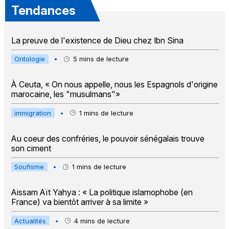
Tendances
La preuve de l'existence de Dieu chez Ibn Sina
Ontologie
•
5
mins de lecture
À Ceuta, « On nous appelle, nous les Espagnols d'origine
marocaine, les "musulmans"»
immigration
•
1
mins de lecture
Au coeur des confréries, le pouvoir sénégalais trouve
son ciment
Soufisme
•
1
mins de lecture
Aissam Aït Yahya : « La politique islamophobe (en
France) va bientôt arriver à sa limite »
Actualités
•
4
mins de lecture