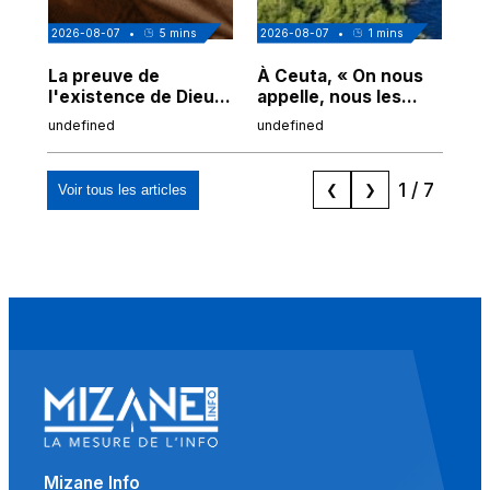
2026-08-07
•
5
mins
2026-08-07
•
1
mins
202
La preuve de
À Ceuta, « On nous
Cor
l'existence de Dieu
appelle, nous les
de
chez Ibn Sina
Espagnols d'origine
undefined
undefined
und
marocaine, les
"musulmans"»
1
/
7
Voir tous les articles
❮
❯
Mizane Info