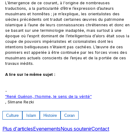
L’émergence de ce courant, à l‘origine de nombreuses 
traductions, a la particularité d’être l’expression d’auteurs 
musulmans et honnêtes ; je m’explique, les orientalistes des 
siècles précédents ont traduit certaines œuvres du patrimoine 
islamique à l’aune de leurs connaissances chrétiennes et donc en 
se basant sur une terminologie inadaptée, mais surtout à une 
époque où l’esprit dominant de l’intelligentsia d’alors était sous la 
coupe de pouvoirs impérialistes et colonialistes dont les 
intentions belliqueuses n’étaient pas cachées. L’œuvre de ces 
pionniers est appelée à être continuée par les forces vives des 
musulmans actuels conscients de l’enjeu et de la portée de ces 
travaux inédits.

A lire sur le même sujet : 
-
"René Guénon, l'homme, le sens de la vérité"
, Slimane Rezki
Culture
Islam
Histoire
Coran
Plus d'articles
Evenements
Nous soutenir
Contact