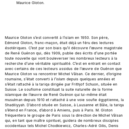
Maurice Gloton.
Maurice Gloton s’est convertit à l’islam en 1950. Son père, 
Edmond Gloton, franc-maçon, était déjà un féru des lectures 
ésotériques. C’est par son biais qu’il découvre l’œuvre magistrale 
de René Guénon qui, dès 1909, publie des écrits d’une portée 
toute nouvelle qui vont bouleverser les nombreux lecteurs à la 
recherche d’une véritable spiritualité. C’est en entrant en contact 
avec certains de ces lecteurs assidus de l’œuvre de Guénon que 
Maurice Gloton va rencontrer Michel Vâlsan. Ce dernier, d’origine 
roumaine, s’était converti à l’islam depuis quelques années et 
s’était rattaché à la tariqa dirigée par Frithjof Schuon, située en 
Suisse. Le soufisme constituait la suite naturelle de la forme 
islamique de l’œuvre de René Guénon qui lui-même était 
musulman depuis 1910 et rattaché à une voie soufie égyptienne, la 
Shadiliyyah. D’abord située en Suisse, à Lausanne et Bâle, la tariqa 
s’étend en France, d’abord à Amiens, puis à Paris. M. Gloton 
fréquentera le groupe de Paris sous la direction de Michel Vâlsan 
qui, en tant que maître spirituel, guidera de nombreux disciples 
occidentaux tels Michel Chodkiewicz, Charles-Adré Gilis, Denis 