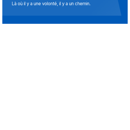
Là où il y a une volonté, il y a un chemin.
Accueil
Actualités
Islam
Idées
Culture
Événements
Société
Nous Soutenir
À propos
Contact