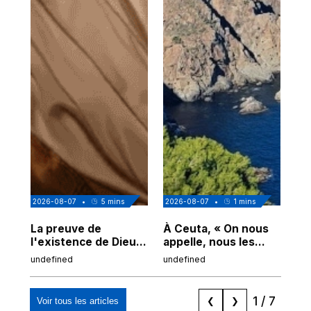
2026-08-07
•
5
mins
2026-08-07
•
1
mins
202
La preuve de
À Ceuta, « On nous
Cor
l'existence de Dieu
appelle, nous les
de
chez Ibn Sina
Espagnols d'origine
undefined
undefined
und
marocaine, les
"musulmans"»
1
/
7
Voir tous les articles
❮
❯