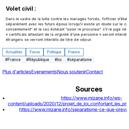
Volet civil :
Dans le cadre de la lutte contre les mariages forcés, l’officier d’état c
séparément avec les futurs époux lorsqu’il existe un doute sur le car
consentement" et le cas échéant "saisir le procureur" s’il le juge néc
« certificats attestant de la virginité d’une personne » seront interdi
étrangers se verront interdits de titre de séjour.
Actualités
Focus
Politique
France
#
France
#
République
#
loi
#
séparatisme
Plus d'articles
Evenements
Nous soutenir
Contact
Sources
https://www.mizane.info/wp-
content/uploads/2020/12/projet_de_loi_confortant_les_prin
https://www.mizane.info/separatisme-ce-que-prevoit