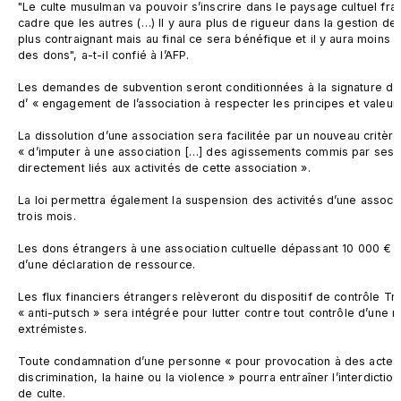
"Le culte musulman va pouvoir s’inscrire dans le paysage cultuel fra
cadre que les autres (…) Il y aura plus de rigueur dans la gestion des
plus contraignant mais au final ce sera bénéfique et il y aura moins d
des dons", a-t-il confié à l’AFP.

Les demandes de subvention seront conditionnées à la signature d’u
d’ « engagement de l’association à respecter les principes et valeurs
La dissolution d’une association sera facilitée par un nouveau critère :
« d’imputer à une association […] des agissements commis par ses 
directement liés aux activités de cette association ».

La loi permettra également la suspension des activités d’une associ
trois mois.

Les dons étrangers à une association cultuelle dépassant 10 000 € dev
d’une déclaration de ressource.

Les flux financiers étrangers relèveront du dispositif de contrôle Tra
« anti-putsch » sera intégrée pour lutter contre tout contrôle d’une
extrémistes.

Toute condamnation d’une personne « pour provocation à des actes d
discrimination, la haine ou la violence » pourra entraîner l’interdiction