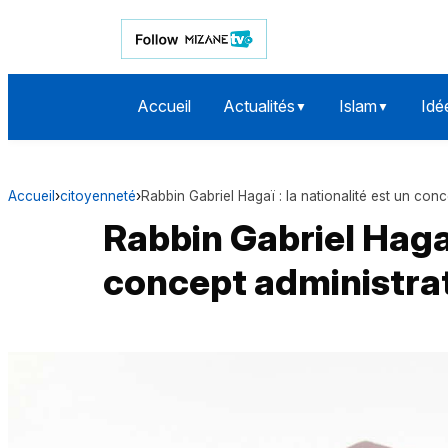
Accueil
Actualités
Islam
Idé
▼
▼
Accueil
›
citoyenneté
›
Rabbin Gabriel Hagaï : la nationalité est un conce
Rabbin Gabriel Hagaï 
concept administrati