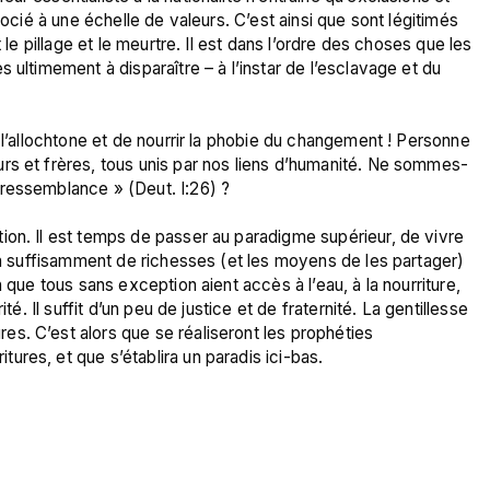
socié à une échelle de valeurs. C’est ainsi que sont légitimés 
 le pillage et le meurtre. Il est dans l’ordre des choses que les 
 ultimement à disparaître – à l’instar de l’esclavage et du 
 l’allochtone et de nourrir la phobie du changement ! Personne 
rs et frères, tous unis par nos liens d’humanité. Ne sommes-
ressemblance » (Deut. I:26) ?

ion. Il est temps de passer au paradigme supérieur, de vivre 
y a suffisamment de richesses (et les moyens de les partager) 
 que tous sans exception aient accès à l’eau, à la nourriture, 
té. Il suffit d’un peu de justice et de fraternité. La gentillesse 
s. C’est alors que se réaliseront les prophéties 
res, et que s’établira un paradis ici-bas.
