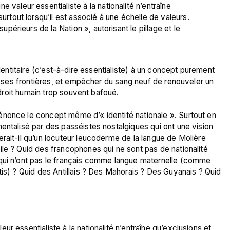
 valeur essentialiste à la nationalité n’entraîne 
urtout lorsqu’il est associé à une échelle de valeurs. 
supérieurs de la Nation », autorisant le pillage et le 
identitaire (c’est-à-dire essentialiste) à un concept purement 
er ses frontières, et empêcher du sang neuf de renouveler un 
 droit humain trop souvent bafoué.

nonce le concept même d’« identité nationale ». Surtout en 
entalisé par des passéistes nostalgiques qui ont une vision 
rait-il qu’un locuteur leucoderme de la langue de Molière 
le ? Quid des francophones qui ne sont pas de nationalité 
 qui n’ont pas le français comme langue maternelle (comme 
tis) ? Quid des Antillais ? Des Mahorais ? Des Guyanais ? Quid 
r essentialiste à la nationalité n’entraîne qu’exclusions et 