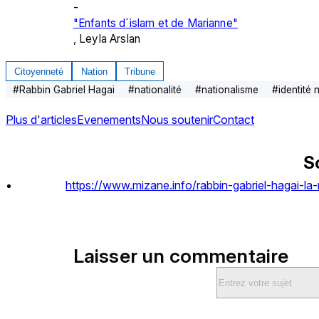
-
"Enfants d´islam et de Marianne"
, Leyla Arslan
Citoyenneté
Nation
Tribune
#
Rabbin Gabriel Hagai
#
nationalité
#
nationalisme
#
identité 
Plus d'articles
Evenements
Nous soutenir
Contact
S
https://www.mizane.info/rabbin-gabriel-hagai-la-n
Laisser un commentaire