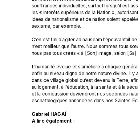
souffrances individuelles, surtout lorsqu’il est as
les « intérêts supérieurs de la Nation », autorisant
idées de nationalisme et de nation soient appelées
sexisme, par exemple.

C’en est fini d’agiter ad nauseam l’épouvantail de
n’est meilleur que l’autre. Nous sommes tous sœu
nous pas tous créés « à [Son] image, selon [Sa] 
L’humanité évolue et s’améliore à chaque générat
enfin au niveau digne de notre nature divine. Il 
dans ce village global qu’est devenu la Terre, afin
au logement, à l’éducation, à la santé et à la sécuri
et la compassion deviendront nos secondes nature
eschatologiques annoncées dans nos Saintes Écritu
Gabriel HAGAÏ
A lire également :