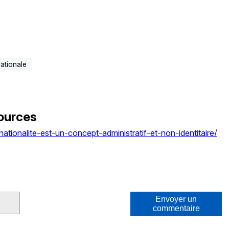
nationale
ources
ationalite-est-un-concept-administratif-et-non-identitaire/
Envoyer un
commentaire