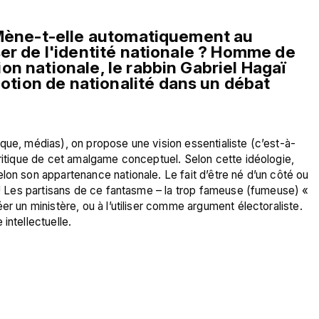
 Mène-t-elle automatiquement au 
nationalisme ? Que faut-il penser de l'identité nationale ? Homme de 
on nationale, le rabbin Gabriel Hagaï 
 notion de nationalité dans un débat 
que, médias), on propose une vision essentialiste (c’est-à-
critique de cet amalgame conceptuel. Selon cette idéologie, 
lon son appartenance nationale. Le fait d’être né d’un côté ou 
e ! Les partisans de ce fantasme – la trop fameuse (fumeuse) « 
er un ministère, ou à l’utiliser comme argument électoraliste. 
ntellectuelle.
