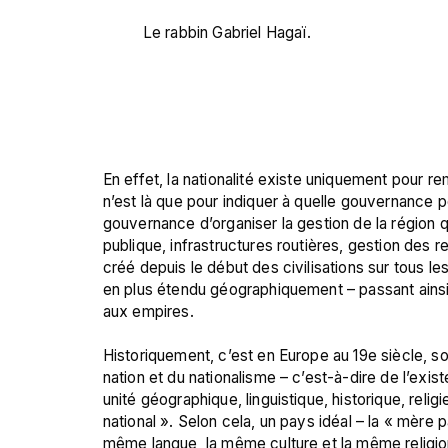
Le rabbin Gabriel Hagaï.
En effet, la nationalité existe uniquement pour remp
n’est là que pour indiquer à quelle gouvernance po
gouvernance d’organiser la gestion de la région qu
publique, infrastructures routières, gestion des r
créé depuis le début des civilisations sur tous les
en plus étendu géographiquement – passant ainsi 
aux empires.

Historiquement, c’est en Europe au 19e siècle, so
nation et du nationalisme – c’est-à-dire de l’ex
unité géographique, linguistique, historique, relig
national ». Selon cela, un pays idéal – la « mère p
même langue, la même culture et la même religion