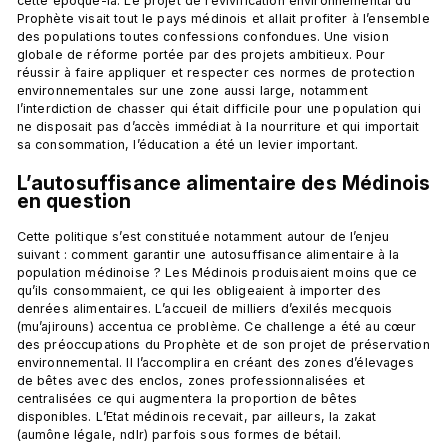
cette époque-là. Le projet de revivification environnemental du 
Prophète visait tout le pays médinois et allait profiter à l’ensemble 
des populations toutes confessions confondues. Une vision 
globale de réforme portée par des projets ambitieux. Pour 
réussir à faire appliquer et respecter ces normes de protection 
environnementales sur une zone aussi large, notamment 
l’interdiction de chasser qui était difficile pour une population qui 
ne disposait pas d’accès immédiat à la nourriture et qui importait 
L’autosuffisance alimentaire des Médinois 
en question
Cette politique s’est constituée notamment autour de l’enjeu 
suivant : comment garantir une autosuffisance alimentaire à la 
population médinoise ? Les Médinois produisaient moins que ce 
qu’ils consommaient, ce qui les obligeaient à importer des 
denrées alimentaires. L’accueil de milliers d’exilés mecquois 
(mu’ajirouns) accentua ce problème. Ce challenge a été au cœur 
des préoccupations du Prophète et de son projet de préservation 
environnemental. Il l’accomplira en créant des zones d’élevages 
de bêtes avec des enclos, zones professionnalisées et 
centralisées ce qui augmentera la proportion de bêtes 
disponibles. L’Etat médinois recevait, par ailleurs, la zakat 
(aumône légale, ndlr) parfois sous formes de bétail.
