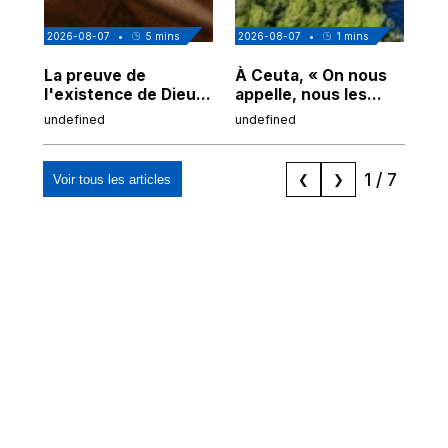
2026-08-07
•
5
mins
2026-08-07
•
1
mins
202
La preuve de
À Ceuta, « On nous
Cor
l'existence de Dieu
appelle, nous les
de
chez Ibn Sina
Espagnols d'origine
undefined
undefined
und
marocaine, les
"musulmans"»
1
/
7
Voir tous les articles
❮
❯
Mizane Info