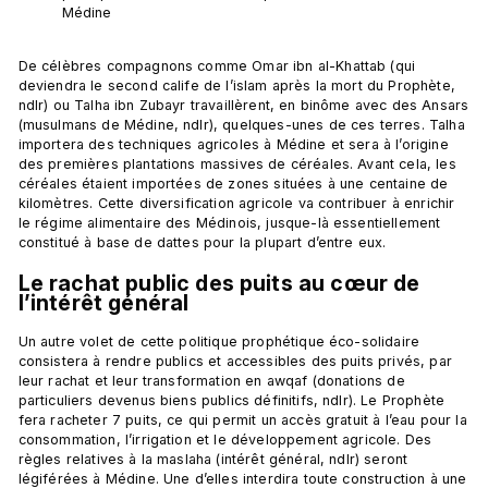
Médine
De célèbres compagnons comme Omar ibn al-Khattab (qui 
deviendra le second calife de l’islam après la mort du Prophète, 
ndlr) ou Talha ibn Zubayr travaillèrent, en binôme avec des Ansars 
(musulmans de Médine, ndlr), quelques-unes de ces terres. Talha 
importera des techniques agricoles à Médine et sera à l’origine 
des premières plantations massives de céréales. Avant cela, les 
céréales étaient importées de zones situées à une centaine de 
kilomètres. Cette diversification agricole va contribuer à enrichir 
le régime alimentaire des Médinois, jusque-là essentiellement 
Le rachat public des puits au cœur de 
l’intérêt général 
Un autre volet de cette politique prophétique éco-solidaire 
consistera à rendre publics et accessibles des puits privés, par 
leur rachat et leur transformation en awqaf (donations de 
particuliers devenus biens publics définitifs, ndlr). Le Prophète 
fera racheter 7 puits, ce qui permit un accès gratuit à l’eau pour la 
consommation, l’irrigation et le développement agricole. Des 
règles relatives à la maslaha (intérêt général, ndlr) seront 
légiférées à Médine. Une d’elles interdira toute construction à une 