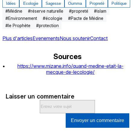
Idées
Ecologie
Sagesse
Oumma
Propreté
Politique
#
Médine
#
réserve naturelle
#
propreté
#
islam
#
Environnement
#
écologie
#
Pacte de Médine
#
le Prophète
#
protection
Plus d'articles
Evenements
Nous soutenir
Contact
Sources
https://www.mizane.info/quand-medine-etait-la-
mecque-de-lecologie/
Laisser un commentaire
Envoyer un commentaire