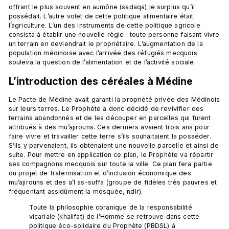
offrant le plus souvent en aumône (sadaqa) le surplus qu’il 
possédait. L’autre volet de cette politique alimentaire était 
l’agriculture. L’un des instruments de cette politique agricole 
consista à établir une nouvelle règle : toute personne faisant vivre 
un terrain en deviendrait le propriétaire. L’augmentation de la 
population médinoise avec l’arrivée des réfugiés mecquois 
L’introduction des céréales à Médine
Le Pacte de Médine avait garanti la propriété privée des Médinois 
sur leurs terres. Le Prophète a donc décidé de revivifier des 
terrains abandonnés et de les découper en parcelles qui furent 
attribués à des mu’ajirouns. Ces derniers avaient trois ans pour 
faire vivre et travailler cette terre s’ils souhaitaient la posséder. 
S’ils y parvenaient, ils obtenaient une nouvelle parcelle et ainsi de 
suite. Pour mettre en application ce plan, le Prophète va répartir 
ses compagnons mecquois sur toute la ville. Ce plan fera partie 
du projet de fraternisation et d’inclusion économique des 
mu’ajirouns et des a’l as-suffa (groupe de fidèles très pauvres et 
Toute la philosophie coranique de la responsabilité 
vicariale (khalifat) de l’Homme se retrouve dans cette 
politique éco-solidaire du Prophète (PBDSL) à 