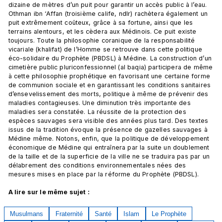
dizaine de mètres d’un puit pour garantir un accès public à l’eau. 
Othman ibn ‘Affan (troisième calife, ndlr) rachètera également un 
puit extrêmement coûteux, grâce à sa fortune, ainsi que les 
terrains alentours, et les cèdera aux Médinois. Ce puit existe 
toujours. Toute la philosophie coranique de la responsabilité 
vicariale (khalifat) de l’Homme se retrouve dans cette politique 
éco-solidaire du Prophète (PBDSL) à Médine. La construction d’un 
cimetière public pluriconfessionnel (al baqia) participera de même 
à cette philosophie prophétique en favorisant une certaine forme 
de communion sociale et en garantissant les conditions sanitaires 
d’ensevelissement des morts, politique à même de prévenir des 
maladies contagieuses. Une diminution très importante des 
maladies sera constatée. La réussite de la protection des 
espèces sauvages sera visible des années plus tard. Des textes 
issus de la tradition évoque la présence de gazelles sauvages à 
Médine même. Notons, enfin, que la politique de développement 
économique de Médine qui entraînera par la suite un doublement 
de la taille et de la superficie de la ville ne se traduira pas par un 
délabrement des conditions environnementales nées des 
mesures mises en place par la réforme du Prophète (PBDSL).

A lire sur le même sujet :
Musulmans
Fraternité
Santé
Islam
Le Prophète