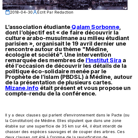
2018-04-30
Écrit Par
Redaction
L’association étudiante
 Qalam Sorbonne
, 
dont l’objectif est « de faire découvrir la 
culture arabo-musulmane au milieu étudiant 
parisien », organisait le 19 avril dernier une 
rencontre autour du thème "Médine, 
écologie et société". Une intervention 
remarquée des membres de 
l’Institut Sira
 a 
été l’occasion de découvrir les détails de la 
politique éco-solidaire menée par le 
Prophète de l’islam (PBDSL) à Médine, autour 
de la présentation de plusieurs cartes. 
Mizane.info
 était présent et vous propose un 
compte-rendu de la conférence. 
Il y a deux clauses qui parlent d’environnement dans le Pacte (ou 
la Constitution) de Médine. Elles stipulent que dans une zone 
établie sur une superficie de 35 km sur 44, il était interdit de 
chasser des espèces sauvages et de couper des arbres. Ces 
deux clauses ont été à l’origine de la revivification de 