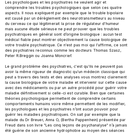
Les psychologues et les psychiatres ne veulent agir et 
comprendre les troubles psychologiques que selon ces quatre 
aspects. Il nous expliquent par exemple que le trouble bipolaire 
est causé par un dérèglement des neurotransmetteurs au niveau 
du cerveau ce qui légitimerait la prise de régulateur d'humeur 
mais aucune étude sérieuse ne peut prouver que les troubles 
psychiatriques en général sont d’origine biologique : aucun test 
médical fiable peut montrer objectivement la cause biologique de 
votre trouble psychiatrique. Ce n'est pas moi qui l'affirme, ce sont 
des psychiatres reconnus comme les docteurs Thomas Szasz, 
Peter R.Breggin ou Joanna Moncrief.

Le grand problème des psychiatres, c'est qu'ils ne peuvent pas 
avoir la même rigueur de diagnostic qu'un médecin classique qui 
peut a travers des tests et des analyses vous montrez clairement 
la cause biologique de votre maladie et intervenir sur cette cause 
avec des médicaments ou par un autre procédé pour guérir votre 
maladie définitivement si celle-ci est curable. Bien que certaines 
théories psychologique permettent de comprendre certains 
comportements humains voire même permettent de les modifier, 
les psychologues et les psychiatres n’ont aucun pouvoir pour 
guérir les maladies psychiatriques. On sait par exemple que la 
malade du Dr Breuer, Anna O, (Bertha Pappenhein) présentée par 
Freud dans son livre "Les cinq leçons de psychanalyse" n’a jamais 
été guérie de son ancienne hydrophobie au moyen des séances 