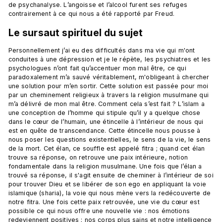
de psychanalyse. L’angoisse et l’alcool furent ses refuges 
Le sursaut spirituel du sujet
Personnellement j’ai eu des difficultés dans ma vie qui m'ont 
conduites à une dépression et je le répète, les psychiatres et les 
psychologues n’ont fait qu’accentuer mon mal être, ce qui 
paradoxalement m’a sauvé véritablement, m'obligeant à chercher 
une solution pour m’en sortir. Cette solution est passée pour moi 
par un cheminement religieux à travers la religion musulmane qui 
m’a délivré de mon mal être. Comment cela s’est fait ? L’islam a 
une conception de l’homme qui stipule qu’il y a quelque chose 
dans le cœur de l’humain, une étincelle à l’intérieur de nous qui 
est en quête de transcendance. Cette étincelle nous pousse à 
nous poser les questions existentielles, le sens de la vie, le sens 
de la mort. Cet élan, ce souffle est appelé fitra ; quand cet élan 
trouve sa réponse, on retrouve une paix intérieure, notion 
fondamentale dans la religion musulmane. Une fois que l’élan a 
trouvé sa réponse, il s'agit ensuite de cheminer à l’intérieur de soi 
pour trouver Dieu et se libérer de son ego en appliquant la voie 
islamique (sharia), la voie qui nous mène vers la redécouverte de 
notre fitra. Une fois cette paix retrouvée, une vie du cœur est 
possible ce qui nous offre une nouvelle vie : nos émotions 
redeviennent positives ; nos corps plus sains et notre intelligence 