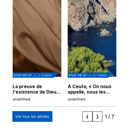
2026-08-07
•
5
mins
2026-08-07
•
1
mins
202
La preuve de
À Ceuta, « On nous
Cor
l'existence de Dieu
appelle, nous les
de
chez Ibn Sina
Espagnols d'origine
undefined
undefined
und
marocaine, les
"musulmans"»
1
/
7
Voir tous les articles
❮
❯