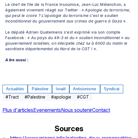
Le chef de file de la France Insoumise, Jean-Luc Mélenchon, a 
également vivement réagit sur Twitter : « 
Apologie du terrorisme, 
qui peut le croire ? L'apologie du terrorisme c'est le soutien 
inconditionnel du gouvernement aux crimes de guerre à Gaza
 ».
Le député Adrien Quatennens s'est exprimé via son compte 
Facebook :
 « Au pays du 49-3 et du « soutien inconditionnel » au 
gouvernement israélien, on interpelle chez lui à 6h00 du matin le 
secrétaire départemental du Nord de la CGT ! ».
A lire aussi :
Actualités
Palestine
Israël
Antisionisme
Syndicat
#
Tract
#
Palestine
#
apologie
#
CGT
Plus d'articles
Evenements
Nous soutenir
Contact
Sources