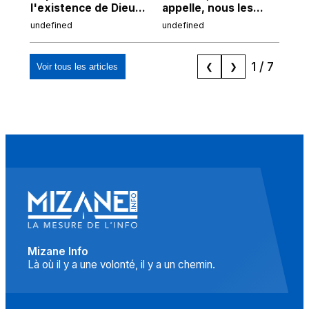
l'existence de Dieu
appelle, nous les
de
chez Ibn Sina
Espagnols d'origine
undefined
undefined
und
marocaine, les
"musulmans"»
1
/
7
Voir tous les articles
❮
❯
Mizane Info
Là où il y a une volonté, il y a un chemin.