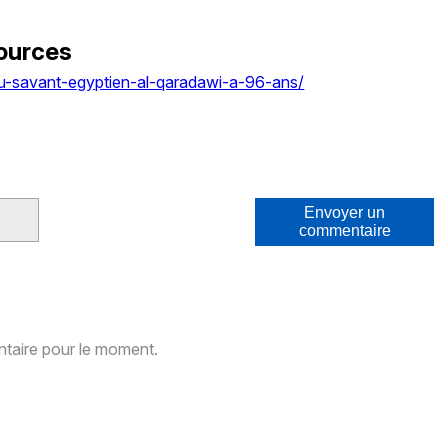
ources
u-savant-egyptien-al-qaradawi-a-96-ans/
Envoyer un
commentaire
aire pour le moment.