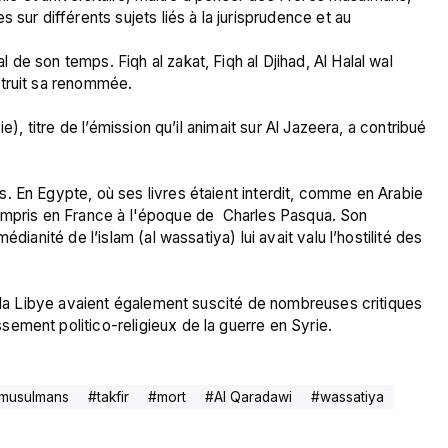
 sur différents sujets liés à la jurisprudence et au 
truit sa renommée.

e), titre de l’émission qu’il animait sur Al Jazeera, a contribué 
. En Egypte, où ses livres étaient interdit, comme en Arabie 
y compris en France à l'époque de  Charles Pasqua. Son 
dianité de l’islam (al wassatiya) lui avait valu l’hostilité des 
u la Libye avaient également suscité de nombreuses critiques 
ement politico-religieux de la guerre en Syrie.
 musulmans
#
takfir
#
mort
#
Al Qaradawi
#
wassatiya