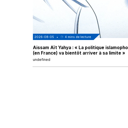
2026-08-05
•
4
mins de lecture
Aissam Aït Yahya : « La politique islamoph
(en France) va bientôt arriver à sa limite »
undefined
Voir tous les articles