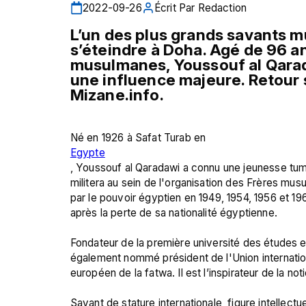
2022-09-26
Écrit Par
Redaction
L’un des plus grands savants 
s’éteindre à Doha. Agé de 96 an
musulmanes, Youssouf al Qarada
une influence majeure. Retour 
Mizane.info.
Né en 1926 à Safat Turab en 
Egypte
, Youssouf al Qaradawi a connu une jeunesse tumu
militera au sein de l'organisation des Frères musu
par le pouvoir égyptien en 1949, 1954, 1956 et 1962. 
après la perte de sa nationalité égyptienne.

Fondateur de la première université des études e
également nommé président de l'Union internati
européen de la fatwa. Il est l’inspirateur de la not
Savant de stature internationale, figure intellectu