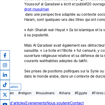
Youssouf al Qaradawi a écrit et publié120 ouvrages
droit musulman
 dans une perspective adaptée au contexte social de son temps. Fiqh al zakat, Fiqh al Djihad, Al Halal wal 
Haram, sont quelques-uns des titres qui ont cons
« Ash-Shariah wal-Hayat » (la loi islamique et la vi
à sa popularité.

Mais Al Qaradawi avait également ses détracteurs
saoudite. « Le licite et l’illicite » fut censuré, 
ouverture religieuse relative et sa défense de la mé
courants wahhabites adeptes du takfir.

Ses prises de positions politiques sur la Syrie o
dans le monde arabe, dans un contexte de durciss
Actualités
#
islam
#
religion
#
musulmans
#
sharia
#
Egypte
#
Frères
Plus d'articles
Evenements
Nous soutenir
Contact