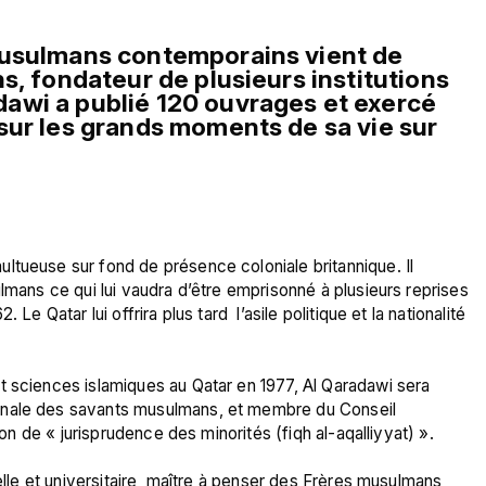
musulmans contemporains vient de 
s, fondateur de plusieurs institutions 
wi a publié 120 ouvrages et exercé 
sur les grands moments de sa vie sur 
ltueuse sur fond de présence coloniale britannique. Il 
lmans ce qui lui vaudra d’être emprisonné à plusieurs reprises 
Le Qatar lui offrira plus tard  l’asile politique et la nationalité 
t sciences islamiques au Qatar en 1977, Al Qaradawi sera 
onale des savants musulmans, et membre du Conseil 
ion de « jurisprudence des minorités (fiqh al-aqalliyyat) ».

elle et universitaire, maître à penser des Frères musulmans, 