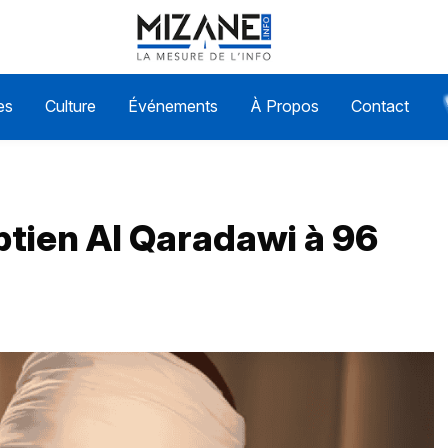
es
Culture
Événements
À Propos
Contact
tien Al Qaradawi à 96