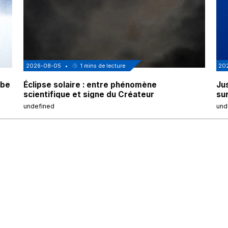
2026-08-05
•
1
mins de lecture
20
obe
Éclipse solaire : entre phénomène
Jus
scientifique et signe du Créateur
sur
undefined
und
Accueil
Société