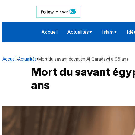
Accueil
Actualités
Islam
Idé
▼
▼
Accueil
›
Actualités
›
Mort du savant égyptien Al Qaradawi à 96 ans
Mort du savant égyp
ans