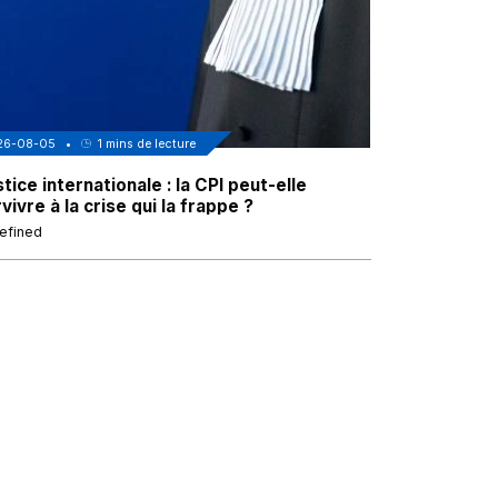
26-08-05
•
1
mins de lecture
2026-08-05
•
tice internationale : la CPI peut-elle
Gaza : funér
vivre à la crise qui la frappe ?
Palestinien
efined
undefined
1
/
6
❮
❯
Réseaux
Contact