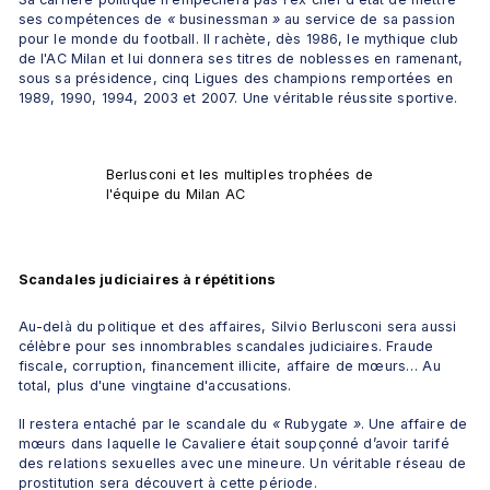
ses compétences de 
«
 businessman 
»
 au service de sa passion 
pour le monde du football. Il rachète, dès 1986, le mythique club 
de l'AC Milan et lui donnera ses titres de noblesses en ramenant, 
sous sa présidence, cinq Ligues des champions remportées en 
1989, 1990, 1994, 2003 et 2007. Une véritable réussite sportive. 
Berlusconi et les multiples trophées de 
l'équipe du Milan AC 
Scandales judiciaires à répétitions
Au-delà du politique et des affaires, Silvio Berlusconi sera aussi 
célèbre pour ses innombrables scandales judiciaires. Fraude 
fiscale, corruption, financement illicite, affaire de mœurs… Au 
total, plus d'une vingtaine d'accusations. 
Il restera entaché par le scandale du 
«
 Rubygate 
»
. Une affaire de 
mœurs dans laquelle le Cavaliere était soupçonné d’avoir tarifé 
des relations sexuelles avec une mineure. Un véritable réseau de 
prostitution sera découvert à cette période.