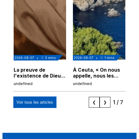
2026-08-07
•
5
mins
2026-08-07
•
1
mins
202
La preuve de
À Ceuta, « On nous
Cor
l'existence de Dieu
appelle, nous les
de
chez Ibn Sina
Espagnols d'origine
undefined
undefined
und
marocaine, les
"musulmans"»
1
/
7
Voir tous les articles
❮
❯