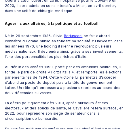
Opéré à cœur ouvert en 2016, hospitalisé pour le Covid-19 en 
2020, il sera admis en soins intensifs à Milan, en avril dernier, 
dans une unité de chirurgie cardiaque. 
Aguerris aux affaires, à la politique et au football
Né le 26 septembre 1936, Silvio 
Berlusconi
 se fait d’abord 
connaître du grand public en fondant sa société 
«
 Fininvest", dans 
les années 1970, une holding italienne regroupant plusieurs 
médias nationaux. Il deviendra ainsi, grâce à ses investissements, 
l’une des personnalités les plus riches d’Italie. 
Au début des années 1990, porté par des ambitions politiques, il 
fonde le parti de droite 
«
 Forza Italia 
»
, et remporte les élections 
parlementaires de 1994. Cette victoire lui permettra d’accéder 
d'abord au poste de député puis à la tête du gouvernement 
italien. Un rôle qu’il endossera à plusieurs reprises au cours des 
deux décennies suivantes. 
En déclin politiquement dès 2010, après plusieurs échecs 
électoraux et des soucis de santé, le Cavaliere refera surface, en 
2022, pour reprendre son siège de sénateur dans la 
circonscription de Lombardie.
Sa carrière politique n'empêchera pas l'ex chef d'état de mettre 