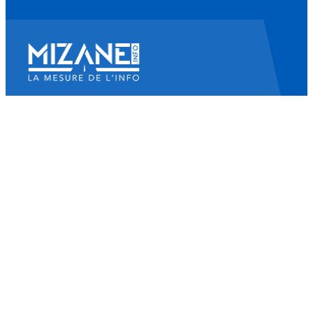
Mizane Info
Là où il y a une volonté, il y a un chemin.
Accueil
Actualités
Islam
Idées
Culture
Événements