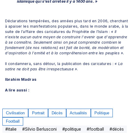
islamique qui s'est arrêtée il y a 1400 ans. »
Déclarations tempérées, des années plus tard en 2006, cherchant 
à apaiser les manifestations populaires, dans le monde arabe, à la 
suite de l'affaire des caricatures du Prophète de l'Islam : 
« Il 
n'existe aucun autre moyen de construire l'avenir que d'apprendre 
à se connaître. Seulement ainsi on peut comprendre combien le 
fondement (de nos relations)
est fait de bonté, de modération et 
d'aspiration à l'amitié et à la compréhension entre les peuples ».
Il condamnera, sans détour, la publication des caricatures : 
« La 
satire ne doit pas être irrespectueuse »
.
Ibrahim Madras
A lire aussi :
Civilisation
Portrait
Décès
Actualités
Politique
Football
#
italie
#
Silvio Berlusconi
#
politique
#
football
#
décès