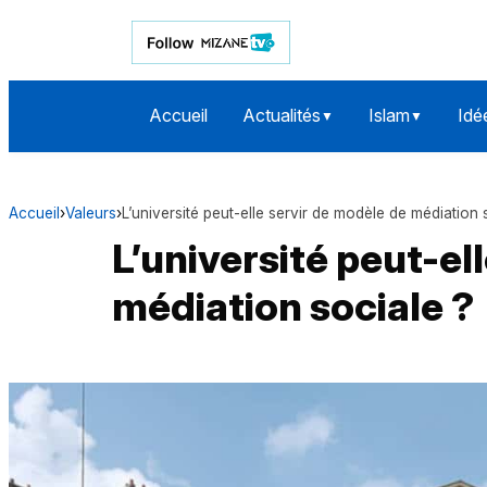
Accueil
Actualités
Islam
Idé
▼
▼
Accueil
›
Valeurs
›
L’université peut-elle servir de modèle de médiation 
L’université peut-el
médiation sociale ?