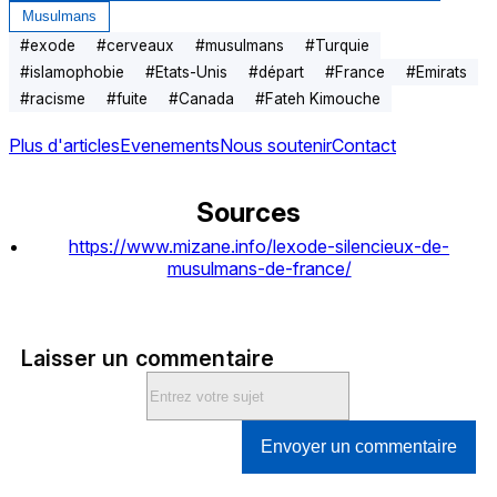
Musulmans
#
exode
#
cerveaux
#
musulmans
#
Turquie
#
islamophobie
#
Etats-Unis
#
départ
#
France
#
Emirats
#
racisme
#
fuite
#
Canada
#
Fateh Kimouche
Plus d'articles
Evenements
Nous soutenir
Contact
Sources
https://www.mizane.info/lexode-silencieux-de-
musulmans-de-france/
Laisser un commentaire
Envoyer un commentaire