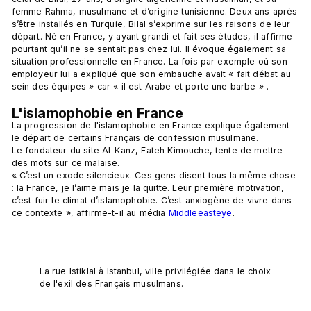
femme Rahma, musulmane et d’origine tunisienne. Deux ans après 
s’être installés en Turquie, Bilal s’exprime sur les raisons de leur 
départ. Né en France, y ayant grandi et fait ses études, il affirme 
pourtant qu’il ne se sentait pas chez lui. Il évoque également sa 
situation professionnelle en France. La fois par exemple où son 
employeur lui a expliqué que son embauche avait « fait débat au 
sein des équipes » car « il est Arabe et porte une barbe » . 
L'islamophobie en France
La progression de l'islamophobie en France explique également 
le départ de certains Français de confession musulmane.  
Le fondateur du site Al-Kanz, Fateh Kimouche, tente de mettre 
des mots sur ce malaise.  
« C’est un exode silencieux. Ces gens disent tous la même chose 
: la France, je l’aime mais je la quitte. Leur première motivation, 
c’est fuir le climat d’islamophobie. C’est anxiogène de vivre dans 
ce contexte », affirme-t-il au média 
Middleeasteye
. 
La rue Istiklal à Istanbul, ville privilégiée dans le choix 
de l'exil des Français musulmans.