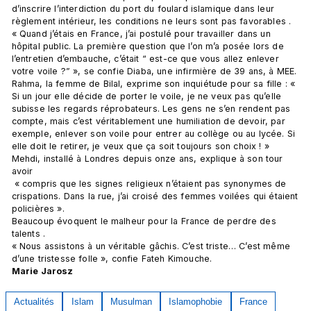
d’inscrire l’interdiction du port du foulard islamique dans leur 
règlement intérieur, les conditions ne leurs sont pas favorables . 
« Quand j’étais en France, j’ai postulé pour travailler dans un 
hôpital public. La première question que l’on m’a posée lors de 
l’entretien d’embauche, c’était “ est-ce que vous allez enlever 
votre voile ?” », se confie Diaba, une infirmière de 39 ans, à MEE.
Rahma, la femme de Bilal, exprime son inquiétude pour sa fille : « 
Si un jour elle décide de porter le voile, je ne veux pas qu’elle 
subisse les regards réprobateurs. Les gens ne s’en rendent pas 
compte, mais c’est véritablement une humiliation de devoir, par 
exemple, enlever son voile pour entrer au collège ou au lycée. Si 
elle doit le retirer, je veux que ça soit toujours son choix ! » 
Mehdi, installé à Londres depuis onze ans, explique à son tour 
avoir
 « compris que les signes religieux n’étaient pas synonymes de 
crispations. Dans la rue, j’ai croisé des femmes voilées qui étaient 
policières ».
Beaucoup évoquent le malheur pour la France de perdre des 
talents . 
« Nous assistons à un véritable gâchis. C’est triste… C’est même 
d’une tristesse folle », confie Fateh Kimouche.
Marie Jarosz
Actualités
Islam
Musulman
Islamophobie
France