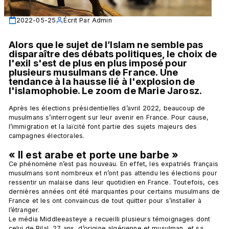
2022-05-25
Écrit Par
Admin
Alors que le sujet de l’Islam ne semble pas 
disparaître des débats politiques, le choix de 
l'exil s'est de plus en plus imposé pour 
plusieurs musulmans de France. Une 
tendance à la hausse lié à l'explosion de 
l'islamophobie. Le zoom de Marie Jarosz.
Après les élections présidentielles d’avril 2022, beaucoup de 
musulmans s’interrogent sur leur avenir en France. Pour cause, 
l’immigration et la laïcité font partie des sujets majeurs des 
campagnes électorales. 
« Il est arabe et porte une barbe »
Ce phénomène n’est pas nouveau. En effet, les expatriés français 
musulmans sont nombreux et n’ont pas attendu les élections pour 
ressentir un malaise dans leur quotidien en France. Toutefois, ces 
dernières années ont été marquantes pour certains musulmans de 
France et les ont convaincus de tout quitter pour s’installer à 
l’étranger.
Le média Middleeasteye a recueilli plusieurs témoignages dont 
celui de Bilal, 27 ans, d’origine algérienne et musulman, et sa 