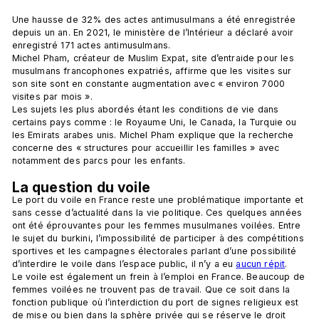
Une hausse de 32% des actes antimusulmans a été enregistrée 
depuis un an. En 2021, le ministère de l’Intérieur a déclaré avoir 
enregistré 171 actes antimusulmans. 
Michel Pham, créateur de Muslim Expat, site d’entraide pour les 
musulmans francophones expatriés, affirme que les visites sur 
son site sont en constante augmentation avec « environ 7000 
visites par mois ». 
Les sujets les plus abordés étant les conditions de vie dans 
certains pays comme : le Royaume Uni, le Canada, la Turquie ou 
les Emirats arabes unis. Michel Pham explique que la recherche 
concerne des « structures pour accueillir les familles » avec 
notamment des parcs pour les enfants.
La question du voile
Le port du voile en France reste une problématique importante et 
sans cesse d’actualité dans la vie politique. Ces quelques années 
ont été éprouvantes pour les femmes musulmanes voilées. Entre 
le sujet du burkini, l’impossibilité de participer à des compétitions 
sportives et les campagnes électorales parlant d’une possibilité 
d’interdire le voile dans l’espace public, il n’y a eu 
aucun répit
. 
Le voile est également un frein à l’emploi en France. Beaucoup de 
femmes voilées ne trouvent pas de travail. Que ce soit dans la 
fonction publique où l’interdiction du port de signes religieux est 
de mise ou bien dans la sphère privée qui se réserve le droit 