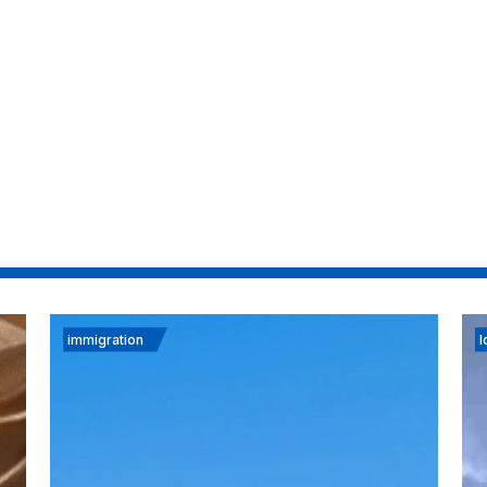
immigration
I