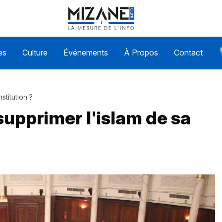
es
Culture
Événements
À Propos
Contact
stitution ?
 supprimer l'islam de sa