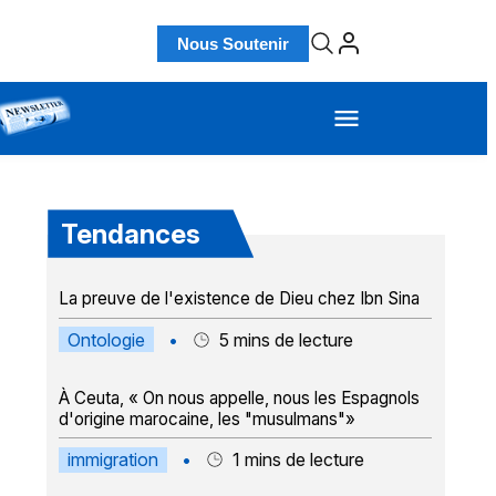
Nous Soutenir
Tendances
La preuve de l'existence de Dieu chez Ibn Sina
Ontologie
•
5
mins de lecture
À Ceuta, « On nous appelle, nous les Espagnols
d'origine marocaine, les "musulmans"»
immigration
•
1
mins de lecture