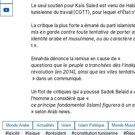
Le seul soutien pour Kaïs Saïed est venu de Habi
tunisienne du travail (CGTT), pour lequel «l’État n’
La critique la plus forte a émané du parti islamist
mis en garde contre toute tentative de porter 
identité arabe et musulmane, ou au caractère ci
t ».

Ennahda dénonce la remise en cause de « 
questions que le peuple a tranchées dès l’Indép
révolution (en 2014), ainsi que les viles tentat
 » dans un communiqué.

Un flot de critiques qui a poussé Sadok Belaïd a 
l'homme a considéré que «
ce principe fondamental (islam) figurera à un 
» selon Arab news.
Monde Arabe
Actualités
Islam
Islam Politique
Monde Musu
#
laïcité
#
laïque
#
président
#
constitution tunisienne
#
Répu