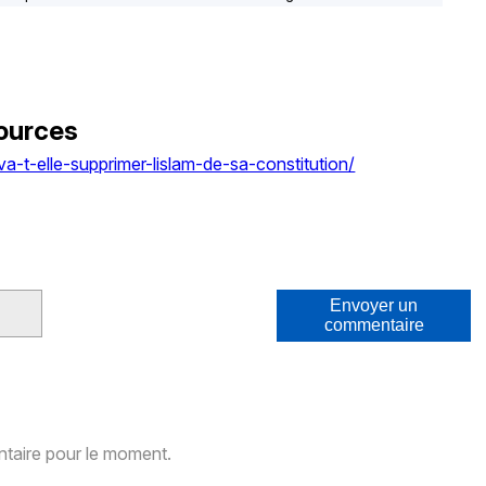
ources
va-t-elle-supprimer-lislam-de-sa-constitution/
Envoyer un
commentaire
aire pour le moment.