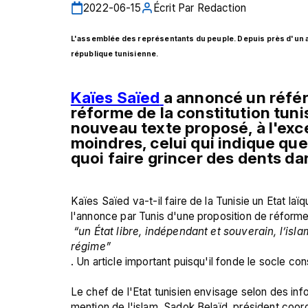
2022-06-15
Écrit Par
Redaction
L'assemblée des représentants du peuple. Depuis près d'un an, 
république tunisienne. 
Kaïes Saïed
a annoncé un référ
réforme de la constitution tuni
nouveau texte proposé, à l'exce
moindres, celui qui indique que l
quoi faire grincer des dents dan
Kaïes Saïed va-t-il faire de la Tunisie un Etat laï
l'annonce par Tunis d'une proposition de réforme de
 “un État libre, indépendant et souverain, l’islam est sa religion, l’arabe sa langue et la république son 
régime”
. Un article important puisqu'il fonde le socle con
Le chef de l'Etat tunisien envisage selon des inf
mention de l'islam. Sadok Belaïd, président coord