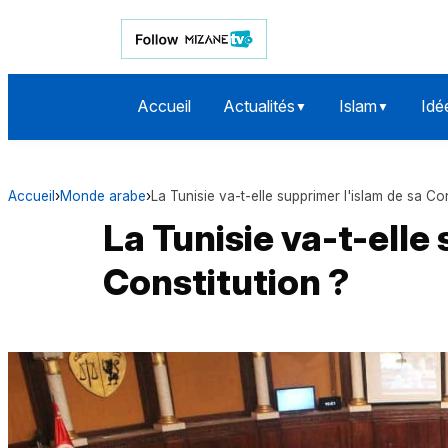
Accueil
Actualités
Islam
Idé
▼
▼
Accueil
›
Monde arabe
›
La Tunisie va-t-elle supprimer l'islam de sa Con
La Tunisie va-t-elle
Constitution ?