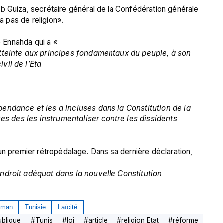
b Guiza, secrétaire général de la Confédération générale 
a pas de religion».

e Ennahda qui a « 
atteinte aux principes fondamentaux du peuple, à son 
vil de l’Eta
endance et les a incluses dans la Constitution de la 
ives des les instrumentaliser contre les dissidents
un premier rétropédalage. Dans sa dernière déclaration, 
endroit adéquat dans la nouvelle Constitution
lman
Tunisie
Laïcité
blique
#
Tunis
#
loi
#
article
#
religion Etat
#
réforme