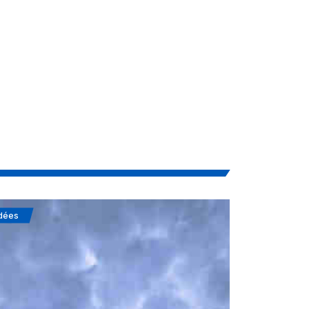
dées
Soufisme