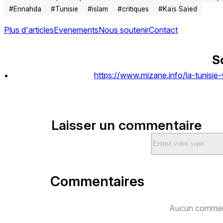
#
Ennahda
#
Tunisie
#
islam
#
critiques
#
Kaïs Saïed
Plus d'articles
Evenements
Nous soutenir
Contact
S
https://www.mizane.info/la-tunisie-
Laisser un commentaire
Commentaires
Aucun comment