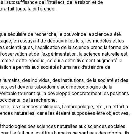
l’autosuffisance de l’intellect, de la raison et de 
i a fait toute la différence.
 séculaire de recherche, le pouvoir de la science a été 
que, en essayant de découvrir les lois, les modèles et les 
 scientifiques, l’application de la science prend la forme de 
observation et de l’expérimentation, la science naturelle est 
omme à cette époque, ce qui a définitivement augmenté le 
tation a permis aux sociétés humaines d’atteindre de 
 humains, des individus, des institutions, de la société et des 
ines, est devenu subordonné aux méthodologies de la 
véritable tournant qui a développé concrètement les positions 
ccidental de la recherche. 
ie, les sciences politiques, l’anthropologie, etc., un effort a 
ences naturelles, car elles étaient supposées être objectives, 
thodologies des sciences naturelles aux sciences sociales 
rant le fait que les êtres humains ne sont pas des robots : ils 