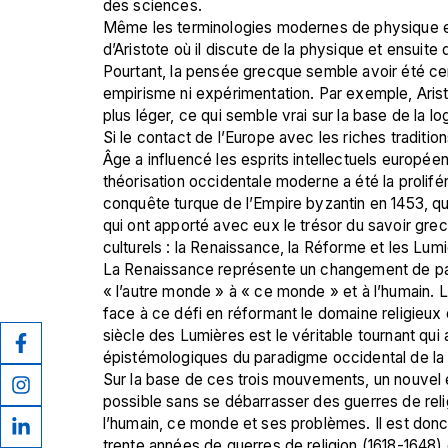
des sciences. 
Même les terminologies modernes de physique et
d’Aristote où il discute de la physique et ensuite
Pourtant, la pensée grecque semble avoir été centrée
empirisme ni expérimentation. Par exemple, Aristo
plus léger, ce qui semble vrai sur la base de la lo
Si le contact de l’Europe avec les riches traditio
Âge a influencé les esprits intellectuels européen
théorisation occidentale moderne a été la prolifé
conquête turque de l’Empire byzantin en 1453, qui
qui ont apporté avec eux le trésor du savoir grec,
culturels : la Renaissance, la Réforme et les Lumi
La Renaissance représente un changement de par
« l’autre monde » à « ce monde » et à l’humain. La
face à ce défi en réformant le domaine religieux e
siècle des Lumières est le véritable tournant qui
épistémologiques du paradigme occidental de la
Sur la base de ces trois mouvements, un nouvel él
possible sans se débarrasser des guerres de religio
l’humain, ce monde et ses problèmes. Il est donc 
trente années de guerres de religion (1618-1648) 