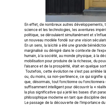
En effet, de nombreux autres développements, tels
science et les technologies, les aventures impéria
politique, se déroulaient simultanément et s’infl
un nouveau modèle fondé sur une vision sécular
En un sens, la laïcité a été une grande bénédiction
marginalisé ou dénigré dans le contexte de l’expé
humain, à la société, au monde physique, à la dé
mobilisation pour produire de la richesse, du pouvoi
l’aisance et de la prospérité, était en quelque sort
 Toutefois, cette évolution ne s’est pas arrêtée là et a comporté une autre dimension : la négation de la religion 
ou, du moins, sa non-pertinence, ce qui signifie qu’i
que, désormais, tout fonctionne ou fonctionnera
suffisamment intelligent pour découvrir la « réalit
la plus significative qui a jeté les bases d’un par
philosophique moderne en tant que discipline des
Le passage de la découverte de l’importance du pr