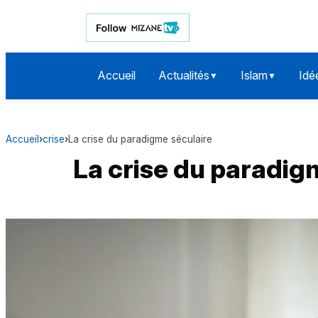
Accueil
Actualités
Islam
Idé
▼
▼
Accueil
›
crise
›
La crise du paradigme séculaire
La crise du paradig