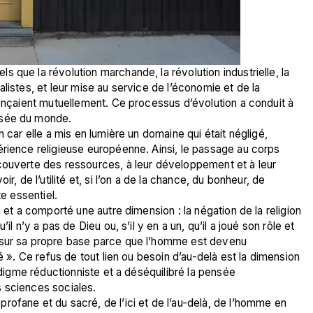
 que la révolution marchande, la révolution industrielle, la 
listes, et leur mise au service de l’économie et de la 
uençaient mutuellement. Ce processus d’évolution a conduit à 
isée du monde.
 car elle a mis en lumière un domaine qui était négligé, 
rience religieuse européenne. Ainsi, le passage au corps 
couverte des ressources, à leur développement et à leur 
r, de l’utilité et, si l’on a de la chance, du bonheur, de 
e essentiel. 
l n’y a pas de Dieu ou, s’il y en a un, qu’il a joué son rôle et 
 sur sa propre base parce que l’homme est devenu 
é ». Ce refus de tout lien ou besoin d’au-delà est la dimension 
adigme réductionniste et a déséquilibré la pensée 
 sciences sociales. 
ofane et du sacré, de l’ici et de l’au-delà, de l’homme en 