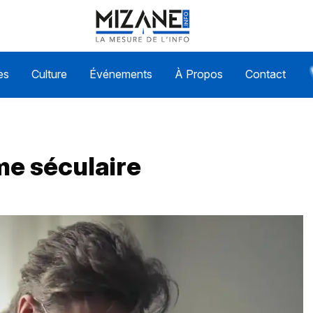
es
Culture
Événements
À Propos
Contact
me séculaire