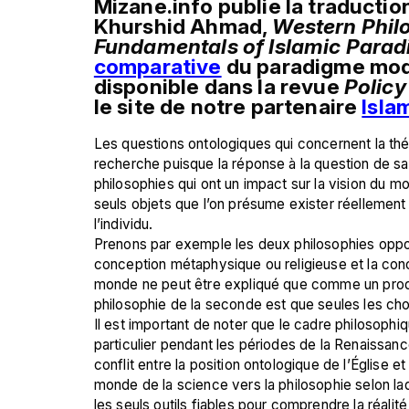
Mizane.info publie la traduction
Khurshid Ahmad, 
Western Philo
Fundamentals of Islamic Parad
comparative
 du paradigme mod
disponible dans la revue 
Policy
le site de notre partenaire 
Isla
Les questions ontologiques qui concernent la théo
recherche puisque la réponse à la question de sa
philosophies qui ont un impact sur la vision du mon
seuls objets que l’on présume exister réellement
l’individu. 
Prenons par exemple les deux philosophies opposé
conception métaphysique ou religieuse et la conce
monde ne peut être expliqué que comme un produit 
philosophie de la seconde est que seules les cho
Il est important de noter que le cadre philosophiq
particulier pendant les périodes de la Renaissanc
conflit entre la position ontologique de l’Église 
monde de la science vers la philosophie selon laque
les seuls outils fiables pour comprendre la réali