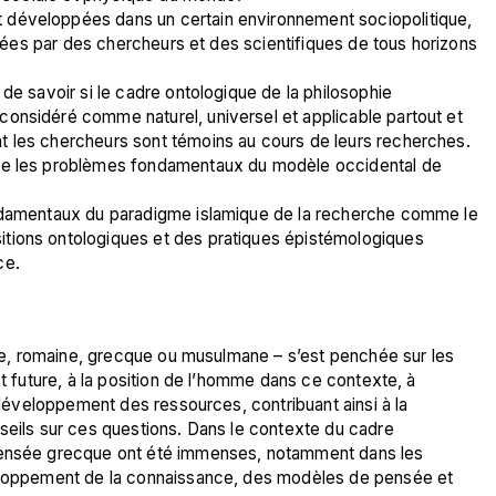
 développées dans un certain environnement sociopolitique, 
optées par des chercheurs et des scientifiques de tous horizons 
de savoir si le cadre ontologique de la philosophie 
onsidéré comme naturel, universel et applicable partout et 
t les chercheurs sont témoins au cours de leurs recherches. 
nce les problèmes fondamentaux du modèle occidental de 
ondamentaux du paradigme islamique de la recherche comme le 
tions ontologiques et des pratiques épistémologiques 
ce.
enne, romaine, grecque ou musulmane – s’est penchée sur les 
et future, à la position de l’homme dans ce contexte, à 
u développement des ressources, contribuant ainsi à la 
seils sur ces questions. Dans le contexte du cadre 
 pensée grecque ont été immenses, notamment dans les 
veloppement de la connaissance, des modèles de pensée et 