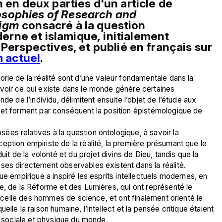
 en deux parties d'un article de 
sophies of Research and 
igm 
consacré à la question 
erne et islamique
, 
initialement 
 Perspectives, et publié en français sur 
m actuel
.
rie de la réalité sont d’une valeur fondamentale dans la 
voir ce qui existe dans le monde génère certaines 
de de l’individu, délimitent ensuite l’objet de l’étude aux 
 et forment par conséquent la position épistémologique de 
es relatives à la question ontologique, à savoir la 
ption empiriste de la réalité, la première présumant que le 
de la volonté et du projet divins de Dieu, tandis que la 
ses directement observables existent dans la réalité. 
ue empirique a inspiré les esprits intellectuels modernes, en 
e, de la Réforme et des Lumières, qui ont représenté le 
et celle des hommes de science, et ont finalement orienté le 
lle la raison humaine, l’intellect et la pensée critique étaient 
té sociale et physique du monde. 