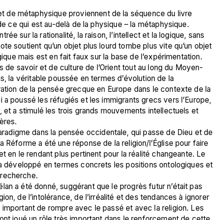
 de métaphysique proviennent de la séquence du livre 
 de ce qui est au-delà de la physique – la métaphysique. 
 sur la rationalité, la raison, l’intellect et la logique, sans 
te soutient qu’un objet plus lourd tombe plus vite qu’un objet 
gique mais est en fait faux sur la base de l’expérimentation.
ns de savoir et de culture de l’Orient tout au long du Moyen-
s, la véritable poussée en termes d’évolution de la 
ration de la pensée grecque en Europe dans le contexte de la 
 a poussé les réfugiés et les immigrants grecs vers l’Europe, 
 et a stimulé les trois grands mouvements intellectuels et 
ères.  
adigme dans la pensée occidentale, qui passe de Dieu et de 
 Réforme a été une réponse de la religion/l’Église pour faire 
t en le rendant plus pertinent pour la réalité changeante. Le 
 a développé en termes concrets les positions ontologiques et 
 recherche.
an a été donné, suggérant que le progrès futur n’était pas 
n, de l’intolérance, de l’irréalité et des tendances à ignorer 
important de rompre avec le passé et avec la religion. Les 
ont joué un rôle très important dans le renforcement de cette 