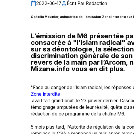
2022-06-17
Écrit Par
Redaction
Ophélie Meunier, animatrice de l'émission Zone Interdite sur
L'émission de M6 présentée par 
consacrée à "l'islam radical" ava
sur sa déontologie, la sélectio
discrimination générale de son 
revers de la main par l’Arcom, 
Mizane.info vous en dit plus. 
"Face au danger de l’Islam radical, les réponses 
Zone interdite
 avait fait grand bruit  le 23 janvier dernier. Cascades de raccourcis, poupées vendues sans visages, 
témoignage amputées de leur réalité, quête du sen
rédaction de ce programme de la chaîne M6.

5 mois plus tard, l'Autorité de régulation de la 
remplace le CSA a prononcé un avis après avoir é