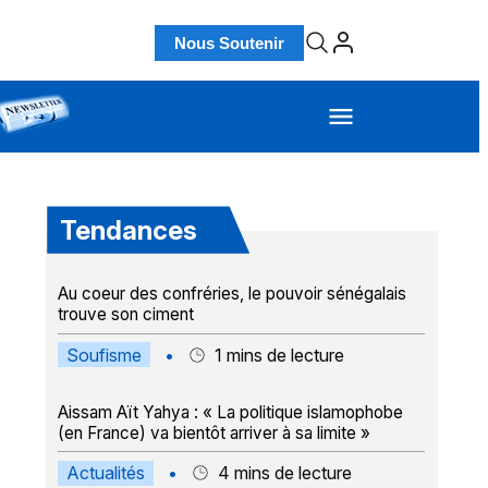
Nous Soutenir
Tendances
Au coeur des confréries, le pouvoir sénégalais
trouve son ciment
Soufisme
•
1
mins de lecture
Aissam Aït Yahya : « La politique islamophobe
(en France) va bientôt arriver à sa limite »
Actualités
•
4
mins de lecture