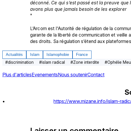
déconné. Ce qui s’est passé est la preuve que l
avons plus que jamais besoin de les explorer
"

L’Arcom est l'Autorité de régulation de la communi
garante de la liberté de communication et veille a
des droits. Sa régulation s’étend aux plateforme
Actualités
Islam
Islamophobie
France
#
discrimination
#
islam radical
#
Zone interdite
#
Ophélie Meu
Plus d'articles
Evenements
Nous soutenir
Contact
S
https://www.mizane.info/islam-radic
Laisser un commentaire