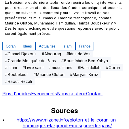
La troisième et dernière table ronde réunira les cinq intervenants 
pour dresser un état des lieux des études coraniques et poser la 
question suivante : « comment poursuivre le travail de nos 
prédécesseurs musulmans du monde francophone, comme 
Maurice Gloton, Muhammad Hamidullah, Hamza Boubakeur ? »
Des temps d'échanges et de questions réponses avec le public 
seront également prévus. 
Coran
Idées
Actualités
Islam
France
#
Djamel Djazouli
#
Albouraq
#
Idris de Vos
#
Grande Mosquée de Paris
#
Boumédiène Ben Yahya
#
islam
#
Livre saint
#
musulmans
#
Hamidullah
#
Coran
#
Boubekeur
#
Maurice Gloton
#
Maryam Kiraz
#
Raouti Rezali
Plus d'articles
Evenements
Nous soutenir
Contact
Sources
https://www.mizane.info/gloton-et-le-coran-un-
hommage-a-la-grande-mosquee-de-paris/