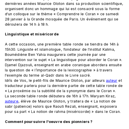
dernières années Maurice Gloton dans sa production scientifique, 
organisent donc un hommage qui lui est consacré sous la forme 
d'un colloque sur le thème « Comprendre le Coran » ce samedi 
28 janvier à la Grande mosquée de Paris. Un événement qui se 
déroulera de 14 h à 18 h.
Linguistique et misér
icorde
A cette occasion, une première table ronde se tiendra de 14h à 
15h30. Linguiste et islamologue, fondateur de l'institut Kalima, 
Boumédiène Ben Yahia inaugurera cette journée par une 
intervention sur le sujet « La linguistique pour aborder le Coran ».
Djamel Djazouli, enseignant en arabe coranique abordera ensuite 
la question de « l’importance de la lexicographie » à travers 
l'exemple du terme al-Qadr dans le Livre sacré.
Idrîs de Vos, le petit-fils de Maurice Gloton, par ailleurs 
auteur
 et 
traducteur parlera pour la dernière partie de cette table ronde de 
« La proxémie ou la subtilité de la synonymie dans le Coran ».
La seconde table ronde débutera de 16h à 17h. Maryam Kiraz, 
auteure
, élève de Maurice Gloton, y traitera de « La notion de 
sabr (patience) »alors que Raouti Rezali, enseignant, exposera 
pour sa part « La notion de rahma (miséricorde) » dans le Coran.
Comment poursuivre l'oeuvre des pionniers ?