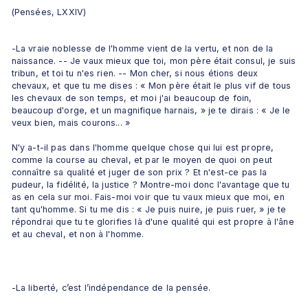
(Pensées, LXXIV)
-La vraie noblesse de l'homme vient de la vertu, et non de la 
naissance. -- Je vaux mieux que toi, mon père était consul, je suis 
tribun, et toi tu n'es rien. -- Mon cher, si nous étions deux 
chevaux, et que tu me dises : « Mon père était le plus vif de tous 
les chevaux de son temps, et moi j'ai beaucoup de foin, 
beaucoup d'orge, et un magnifique harnais, » je te dirais : « Je le 
veux bien, mais courons... » 
N'y a-t-il pas dans l'homme quelque chose qui lui est propre, 
comme la course au cheval, et par le moyen de quoi on peut 
connaître sa qualité et juger de son prix ? Et n'est-ce pas la 
pudeur, la fidélité, la justice ? Montre-moi donc l'avantage que tu 
as en cela sur moi. Fais-moi voir que tu vaux mieux que moi, en 
tant qu'homme. Si tu me dis : « Je puis nuire, je puis ruer, » je te 
répondrai que tu te glorifies là d'une qualité qui est propre à l'âne 
et au cheval, et non à l'homme.
-La liberté, c’est l’indépendance de la pensée.