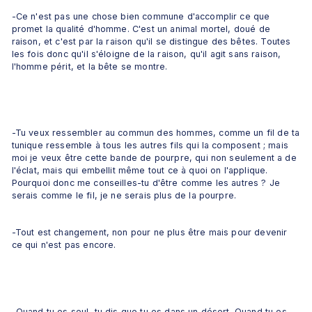
-Ce n'est pas une chose bien commune d'accomplir ce que 
promet la qualité d'homme. C'est un animal mortel, doué de 
raison, et c'est par la raison qu'il se distingue des bêtes. Toutes 
les fois donc qu'il s'éloigne de la raison, qu'il agit sans raison, 
l'homme périt, et la bête se montre.
-Tu veux ressembler au commun des hommes, comme un fil de ta 
tunique ressemble à tous les autres fils qui la composent ; mais 
moi je veux être cette bande de pourpre, qui non seulement a de 
l'éclat, mais qui embellit même tout ce à quoi on l'applique. 
Pourquoi donc me conseilles-tu d'être comme les autres ? Je 
serais comme le fil, je ne serais plus de la pourpre.
-Tout est changement, non pour ne plus être mais pour devenir 
ce qui n'est pas encore.
-Quand tu es seul, tu dis que tu es dans un désert. Quand tu es 