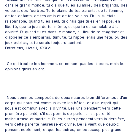
dans le grand monde, tu dis que tu es au milieu des brigands, des 
voleurs, des fourbes. Tu te plains de tes parents, de ta femme, 
de tes enfants, de tes amis et de tes voisins. Eh ! si tu étais 
raisonnable, quand tu es seul, tu dirais que tu es en repos, en 
liberté, que tu jouis de toi-même, et que tu es semblable à la 
divinité. Et quand tu es dans le monde, au lieu de te chagriner et 
d'appeler cela embarras, tumulte, tu l'appellerais une fête, ou des 
jeux publics, et tu serais toujours content.
Entretiens, Livre I, XXXVI.
-Ce qui trouble les hommes, ce ne sont pas les choses, mais les 
opinions qu'ils en ont. 
-Nous sommes composés de deux natures bien différentes : d'un 
corps qui nous est commun avec les bêtes, et d'un esprit qui 
nous est commun avec la divinité. Les uns penchent vers cette 
première parenté, s'il est permis de parler ainsi, parenté 
malheureuse et mortelle. Et les autres penchent vers la dernière, 
vers cette parenté heureuse et divine. De là vient que ceux-ci 
pensent noblement, et que les autres, en beaucoup plus grand 