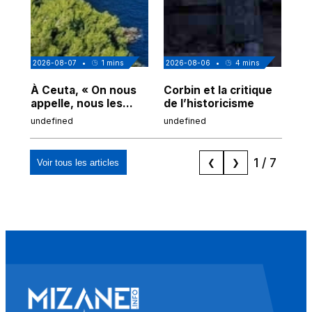
2026-08-07
•
1
mins
2026-08-06
•
4
mins
202
À Ceuta, « On nous
Corbin et la critique
Au
appelle, nous les
de l’historicisme
co
Espagnols d'origine
po
undefined
undefined
und
marocaine, les
tr
"musulmans"»
1
/
7
Voir tous les articles
❮
❯