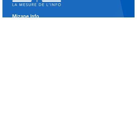
Mizane Info
Là où il y a une volonté, il y a un chemin.
Accueil
Actualités
Islam
Idées
Culture
Événements
Société
Nous Soutenir