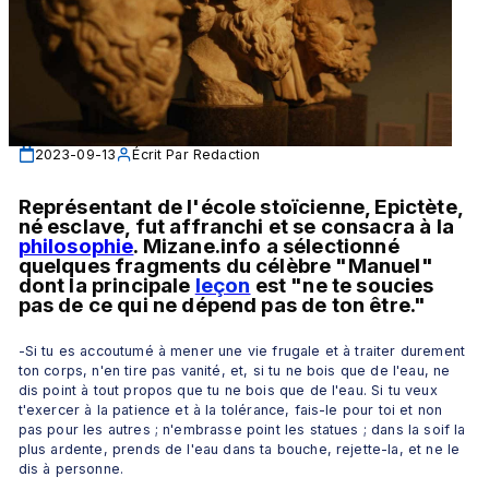
2023-09-13
Écrit Par
Redaction
Représentant de l'école stoïcienne, Epictète, 
né esclave, fut affranchi et se consacra à la 
philosophie
. Mizane.info a sélectionné 
quelques fragments du célèbre "Manuel" 
dont la principale 
leçon
 est "ne te soucies 
pas de ce qui ne dépend pas de ton être." 
-Si tu es accoutumé à mener une vie frugale et à traiter durement 
ton corps, n'en tire pas vanité, et, si tu ne bois que de l'eau, ne 
dis point à tout propos que tu ne bois que de l'eau. Si tu veux 
t'exercer à la patience et à la tolérance, fais-le pour toi et non 
pas pour les autres ; n'embrasse point les statues ; dans la soif la 
plus ardente, prends de l'eau dans ta bouche, rejette-la, et ne le 
dis à personne.