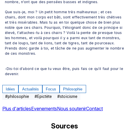
nombre, n'ont que des pensées basses et indignes. 
Que suis-je, moi ? Un petit homme très malheureux ; et ces 
chairs, dont mon corps est bâti, sont effectivement très chétives 
et très misérables. Mais tu as en toi quelque chose de bien plus 
noble que ces chairs. Pourquoi, t'éloignant donc de ce principe si 
élevé, t'attaches-tu à ces chairs ? Voilà la pente de presque tous 
les hommes, et voilà pourquoi il y a parmi eux tant de monstres, 
tant de loups, tant de lions, tant de tigres, tant de pourceaux. 
Prends donc garde à toi, et tâche de ne pas augmenter le nombre 
de ces monstres.
-Dis-toi d'abord ce que tu veux être, puis fais ce qu'il faut pour le 
devenir.
Idées
Actualités
Focus
Philosophie
#
philosophie
#
Epictète
#
stoïcisme
Plus d'articles
Evenements
Nous soutenir
Contact
Sources