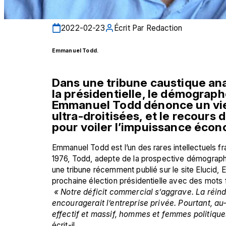
2022-02-23
Écrit Par
Redaction
Emmanuel Todd.
Dans une tribune caustique analy
la présidentielle, le démographe
Emmanuel Todd dénonce un viei
ultra-droitisées, et le recours
pour voiler l’impuissance écon
Emmanuel Todd est l’un des rares intellectuels fran
1976, Todd, adepte de la prospective démographi
une tribune récemment publié sur le site Elucid, E
prochaine élection présidentielle avec des mots 
 « Notre déficit commercial s’aggrave. La réindus
encouragerait l’entreprise privée. Pourtant, a
écrit-il.