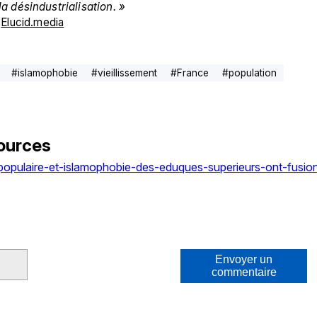
 désindustrialisation. »
 
Elucid.media
#
islamophobie
#
vieillissement
#
France
#
population
ources
opulaire-et-islamophobie-des-eduques-superieurs-ont-fusio
Envoyer un
commentaire