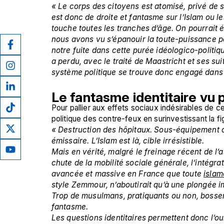
« Le corps des citoyens est atomisé, privé de sen
est donc de droite et fantasme sur l’Islam ou le
touche toutes les tranches d’âge. On pourrait
nous avons vu s’épanouir la toute-puissance pe
notre fuite dans cette purée idéologico-politi
a perdu, avec le traité de Maastricht et ses su
système politique se trouve donc engagé dans u
Le fantasme identitaire vu
Pour pallier aux effets sociaux indésirables de ce
politique des contre-feux en surinvestissant la 
« Destruction des hôpitaux. Sous-équipement d
émissaire. L’Islam est là, cible irrésistible. 
Mais en vérité, malgré le freinage récent de l’
chute de la mobilité sociale générale, l’intégr
avancée et massive en France que toute 
islam
style Zemmour, n’aboutirait qu’à une plongée i
Trop de musulmans, pratiquants ou non, bossent 
fantasme.
Les questions identitaires permettent donc l’oub