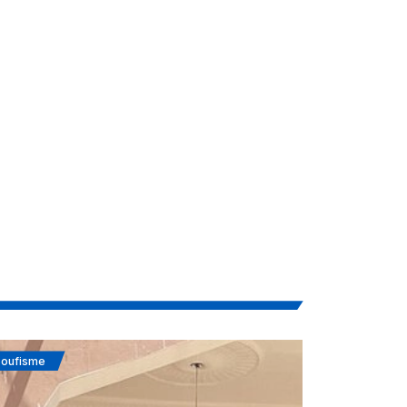
oufisme
Actualités