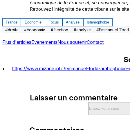
économique de la France et, sa conséquence, la
Retrouvez l’intégralité de cette tribune sur le site
France
Economie
Focus
Analyse
Islamophobie
#
droite
#
économie
#
élection
#
analyse
#
Emmanuel Todd
Plus d'articles
Evenements
Nous soutenir
Contact
S
https://www.mizane.info/emmanuel-todd-arabophobie-p
Laisser un commentaire