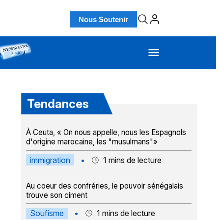
Nous Soutenir
Tendances
À Ceuta, « On nous appelle, nous les Espagnols
d'origine marocaine, les "musulmans"»
immigration
•
1
mins de lecture
Au coeur des confréries, le pouvoir sénégalais
trouve son ciment
Soufisme
•
1
mins de lecture