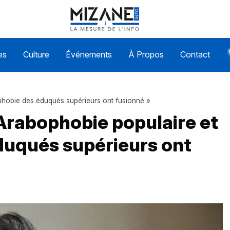
es
Culture
Événements
À Propos
Contact
phobie des éduqués supérieurs ont fusionné »
Arabophobie populaire et
duqués supérieurs ont