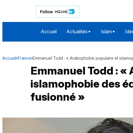
Accueil
Actualités
Islam
Idé
▼
▼
Accueil
›
France
›
Emmanuel Todd : « Arabophobie populaire et islamo
Emmanuel Todd : « 
islamophobie des é
fusionné »