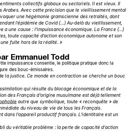
timents collectifs globaux ou sectoriels. Il est vieux. Il 
s Arabes. Avec cette précision que le vieillissement mental 
 évoquer une hégémonie gramscienne des retraités, dont 
ndant l’épidémie de Covid (…) Au-delà du vieillissement, 
que a une cause : l’impuissance économique. La France (…) 
ites, toute capacité d’action économique autonome et son 
ne fuite hors de la réalité. »
 par Emmanuel Todd
tte impuissance consentie, le politique pratique donc la 
figure des bouc-émissaires.
e la justice. Ce monde en contraction se cherche un bouc 
assimilation qui résulte du blocage économique et de la 
ation des Français d’origine musulmane est déjà tellement 
ophobie
 autre que symbolique, toute « reconquête » de 
mmédiate du niveau de vie de tous les Français. 
dans l’appareil productif français. L’identitaire est un 
li du véritable problème : la perte de capacité d’action 