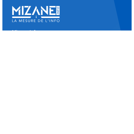
Mizane Info
Là où il y a une volonté, il y a un chemin.
Accueil
Actualités
Islam
Idées
Culture
Événements
Société