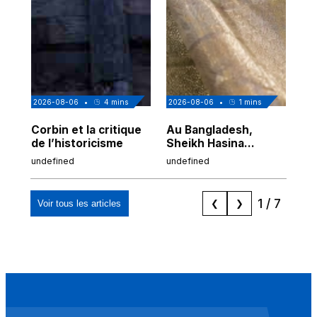
2026-08-06
•
4
mins
2026-08-06
•
1
mins
202
Corbin et la critique
Au Bangladesh,
Au
de l’historicisme
Sheikh Hasina
co
prépare son retour
po
undefined
undefined
und
malgré sa
tr
condamnation
1
/
7
Voir tous les articles
❮
❯