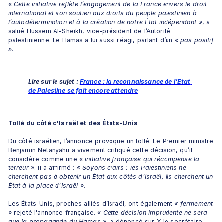
« Cette initiative reflète l’engagement de la France envers le droit 
international et son soutien aux droits du peuple palestinien à 
l’autodétermination et à la création de notre État indépendant »
, a 
salué Hussein Al-Sheikh, vice-président de l’Autorité 
palestinienne. Le Hamas a lui aussi réagi, parlant d’un 
« pas positif 
»
.
Lire sur le sujet : 
France : la reconnaissance de l’Etat 
de Palestine se fait encore attendre
Tollé du côté d'Israël et des États-Unis
Du côté israélien, l’annonce provoque un tollé. Le Premier ministre 
Benjamin Netanyahu a vivement critiqué cette décision, qu’il 
considère comme une 
« initiative française qui récompense la 
terreur »
. Il a affirmé : «
 Soyons clairs : les Palestiniens ne 
cherchent pas à obtenir un État aux côtés d'Israël, ils cherchent un 
État à la place d'Israël »
.
Les États-Unis, proches alliés d’Israël, ont également 
« fermement 
»
 rejeté l'annonce française. «
 Cette décision imprudente ne sera 
que la propagande du Hamas »
, a dénoncé sur X le secrétaire 