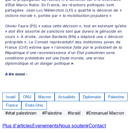
d'État Marco Rubio. En France, les réactions politiques sont 
partagées. Jean-Luc Mélenchon (LFI) a qualifié la décision de 
« 
victoire morale »
, portée par
 « la mobilisation populaire »
. 
Olivier Faure (PS) 
« salue cette décision »,
 tout en estimant qu’elle 
« doit être assortie de sanctions tant que durera le génocide en 
cours »
. À droite, Jordan Bardella (RN) a déploré une 
« décision 
précipitée ».
 Le Conseil représentatif des institutions juives de 
France (Crif) estime que 
« l'annonce faite par le président de la 
République d'une reconnaissance d'un État palestinien sans 
conditions préalables est une faute morale, une erreur 
diplomatique et un danger politique 
»
.
A lire aussi :
Israël
ONU
Macron
Actualités
Diplomatie
Palestine
France
Etats-Unis
#
état palestinien
#
Palestine
#
Israël
#
Emmanuel Macron
Plus d'articles
Evenements
Nous soutenir
Contact