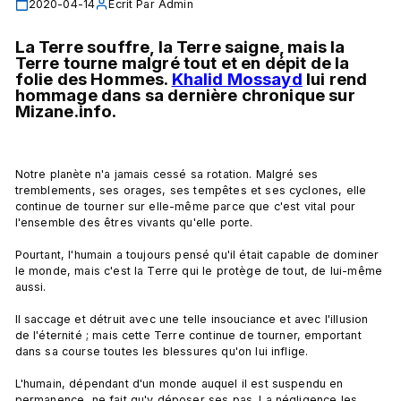
2020-04-14
Écrit Par
Admin
La Terre souffre, la Terre saigne, mais la 
Terre tourne malgré tout et en dépit de la 
folie des Hommes. 
Khalid Mossayd
 lui rend 
hommage dans sa dernière chronique sur 
Mizane.info. 
Notre planète n'a jamais cessé sa rotation. Malgré ses 
tremblements, ses orages, ses tempêtes et ses cyclones, elle 
continue de tourner sur elle-même parce que c'est vital pour 
l'ensemble des êtres vivants qu'elle porte.

Pourtant, l'humain a toujours pensé qu'il était capable de dominer 
le monde, mais c'est la Terre qui le protège de tout, de lui-même 
aussi.

Il saccage et détruit avec une telle insouciance et avec l'illusion 
de l'éternité ; mais cette Terre continue de tourner, emportant 
dans sa course toutes les blessures qu'on lui inflige.

L'humain, dépendant d'un monde auquel il est suspendu en 
permanence, ne fait qu'y déposer ses pas. La négligence les 