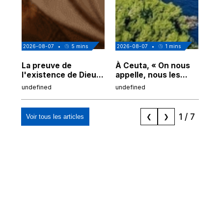
2026-08-07
•
5
mins
2026-08-07
•
1
mins
202
La preuve de
À Ceuta, « On nous
Cor
l'existence de Dieu
appelle, nous les
de
chez Ibn Sina
Espagnols d'origine
undefined
undefined
und
marocaine, les
"musulmans"»
1
/
7
Voir tous les articles
❮
❯