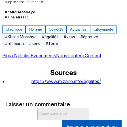
surprendre l'humanité.

Khalid Mossayd
A lire aussi :
Chronique
Homme
Covid-19
Actualités
Citoyenneté
#
Khalid Mossayd
#
égalités
#
virus
#
épreuve
#
réflexion
#
sens
#
Terre
Plus d'articles
Evenements
Nous soutenir
Contact
Sources
https://www.mizane.info/egalites/
Laisser un commentaire
Envoyer un commentaire