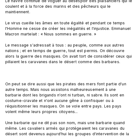
Le navire continue de voguer au désespoir des plaisanciers qui le 
coulent et à la force des marins et des pêcheurs qui le 
maintiennent.

Le virus cueille les âmes en toute égalité et pendant ce temps 
l'Homme ne cesse de créer les inégalités et l'injustice. Emmanuel 
Macron martelait : « Nous sommes en guerre. »

Le message s'adressait à tous : au peuple, comme aux autres 
nations ; et en temps de guerre, tout est permis. On découvre 
alors la guerre des masques. On avait tort de considérer ceux qui 
pillaient les caravanes dans le désert comme des barbares.

On peut se dire aussi que les pirates des mers font partie d'un 
autre temps. Mais nous assistons malheureusement à une 
barbarie dont les brigands n'ont ni turban, ni sabre. Ils sont en 
costume-cravate et n'ont aucune gêne à confisquer ou à 
réquisitionner les masques. On se vole entre pays. Les pays 
volent même leurs propres citoyens...

Une barbarie qui ne dit pas son nom, mais une barbarie quand 
même. Les cavaliers armés qui protégeaient les caravanes du 
désert sont devenus aujourd'hui les groupes d'intervention de la 