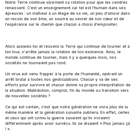
Notre Terre continue sûrement sa rotation pour que les cendres 
renaissent. C'est un enseignement car tel est l'humain dans ses 
épreuves : un malheur à un étage de sa vie, un peu d'amour dans 
un recoin de son âme, un sourire au secret de son cœur et de 
l'espérance sur le chemin que chacun a choisi d'emprunter.

Alors assieds-toi et ressens la Terre qui continue de tourner et à 
ton tour, n'arrête jamais la rotation de ton existence. Ainsi, le 
monde continue de tourner, mais il y a quelques mois, nos 
sociétés ne tournaient pas rond.

Un virus est venu frapper à la porte de l'humanité, opérant un 
arrêt brutal à toutes nos gesticulations. Chacun y va de ses 
efforts pour survivre et chacun donne sa propre interprétation de 
la situation. Malédiction, complot, fin du monde ou transition vers 
de nouvelles sociétés ?

Ce qui est certain, c'est que notre génération ne vivra plus de la 
même manière et la génération suivante oubliera. En effet, celles 
et ceux qui ont connu la guerre savaient qu'ils vivraient 
différemment après avoir survécu. Ils se disaient « Plus jamais çà 
! ».
