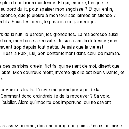
de plein fouet mon existence. Et qui, encore, lorsque le 
au bord du lit, pour apaiser mon angoisse ? Et qui, enfin, 
absence, que je pleure à mon tour ses larmes en silence ? 
fils. Sous tes pieds, le paradis que j’ai négligé.

s de la nuit, le pardon, les gronderies. La maladresse aussi, 
n bien, mon bien sa réussite. Je suis dans la détresse ; non 
vent trop depuis tout petits. Je sais que la vie est 
 Il est la Paix, Lui, Son contentement dans celui de maman.

des bambins cruels, fictifs, qui se rient de moi, disent que 
abat. Mon courroux ment, invente qu’elle est bien vivante, et 
ercevoir ses traits. L’envie me prend presque de la 
r. Comment donc craindrais-je de la retrouver ? Sa voix, 
 l’oublier. Alors qu’importe ces importuns, qui ne savent 
Pas assez homme, donc ne comprend point. Jamais ne laisse 