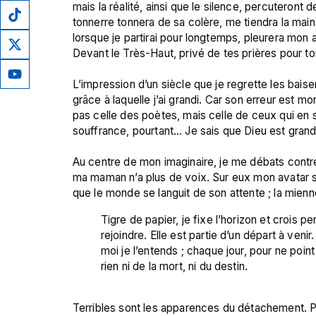
mais la réalité, ainsi que le silence, percuteront 
tonnerre tonnera de sa colère, me tiendra la main 
lorsque je partirai pour longtemps, pleurera mon 
Devant le Très-Haut, privé de tes prières pour ton 
L’impression d’un siècle que je regrette les baiser
grâce à laquelle j’ai grandi. Car son erreur est mo
pas celle des poètes, mais celle de ceux qui en sa
souffrance, pourtant… Je sais que Dieu est grand.
Au centre de mon imaginaire, je me débats contre 
ma maman n’a plus de voix. Sur eux mon avatar s’
Tigre de papier, je fixe l’horizon et crois p
rejoindre. Elle est partie d’un départ à veni
moi je l’entends ; chaque jour, pour ne point
rien ni de la mort, ni du destin.
Terribles sont les apparences du détachement. 