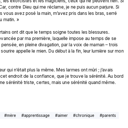
les exorcistes et les magiciens, ceux qui ne peuvent rien. Si 
Car, contre Dieu qui me réclame, je ne puis aucun parjure. Si 
es vous avez posé la main, m’avez pris dans les bras, serré 
 matin. »

rtains ont dit que le temps soigne toutes les blessures. 
evancée par ma première, laquelle impose au temps de se 
 pensée, en pleine divagation, par la voix de maman – trois 
r sourire appelle le mien. Du début à la fin, leur lumière sur mon 
ur qui n’était plus la même. Mes larmes ont mûri ; j’avais 
 cet endroit de la confiance, que je trouve la sérénité. Au bord 
Une sérénité triste, certes, mais une sérénité quand même.

#
mère
#
apprentissage
#
aimer
#
chronique
#
parents