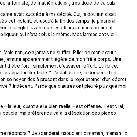
ante avait succédé à ma cécité. Oui, la douleur disait 
cet instant, et jusqu’à la fin des temps, je pleurerai 
er le sanglot, avant que les pleurs ne nous prennent. 
 liqueur qui n’était plus la même. Mes larmes ont vieilli.
it. Mais non, cela jamais ne suffira. Pilier de mon cœur : 
me, armure apparemment légère de mon frêle corps. Une 
nt d’être fort ; simplement d’essayer l’effort. La force, 
 le départ inéluctable ? L’éclat du rire, la douceur d’un 
r, se noyer dès à présent dans le rejet éternel d’un décret 
ivé ? Indécent. Parce que d’autres ont pleuré plus que moi, 
 la leur, quant à elle bien réelle – est offense. Il est vrai, 
 peuple, ma préférence va à la désolation des pièces 
ai, me répondra ? Je scanderai insouciant « maman, maman ! », 