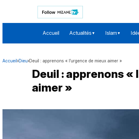
Accueil
Actualités
Islam
Idé
▼
▼
Accueil
›
Dieu
›
Deuil : apprenons « l’urgence de mieux aimer »
Deuil : apprenons «
aimer »