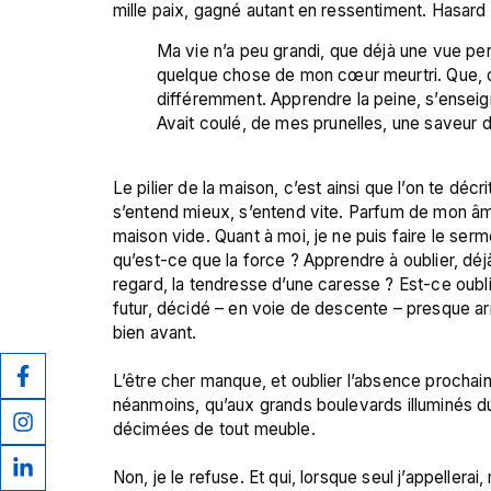
Ma vie n’a peu grandi, que déjà une vue perç
quelque chose de mon cœur meurtri. Que, dès 
différemment. Apprendre la peine, s’enseign
Avait coulé, de mes prunelles, une saveur de
Le pilier de la maison, c’est ainsi que l’on te décr
s’entend mieux, s’entend vite. Parfum de mon â
maison vide. Quant à moi, je ne puis faire le serme
qu’est-ce que la force ? Apprendre à oublier, déjà,
regard, la tendresse d’une caresse ? Est-ce oublie
futur, décidé – en voie de descente – presque arr
bien avant.

L’être cher manque, et oublier l’absence prochaine –
néanmoins, qu’aux grands boulevards illuminés du
décimées de tout meuble.

Non, je le refuse. Et qui, lorsque seul j’appeller