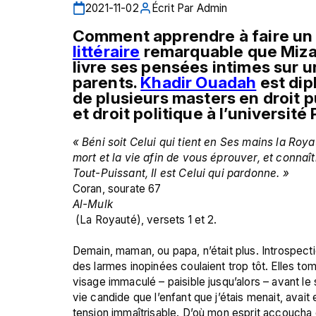
2021-11-02
Écrit Par
Admin
littéraire
 remarquable que Miza
livre ses pensées intimes sur un
parents. 
Khadir Ouadah
 est dip
de plusieurs masters en droit pu
et droit politique à l’université P
« Béni soit Celui qui tient en Ses mains la Royau
mort et la vie afin de vous éprouver, et connaître
Tout-Puissant, Il est Celui qui pardonne. » 
Coran, sourate 67 
Al-Mulk
 (La Royauté), versets 1 et 2.

Demain, maman, ou papa, n’était plus. Introspectio
des larmes inopinées coulaient trop tôt. Elles to
visage immaculé – paisible jusqu’alors – avant le s
vie candide que l’enfant que j’étais menait, avait
tension immaîtrisable. D’où mon esprit accoucha