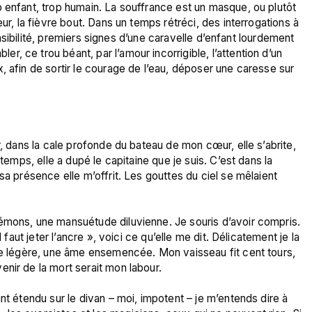
 enfant, trop humain. La souffrance est un masque, ou plutôt 
ur, la fièvre bout. Dans un temps rétréci, des interrogations à 
sensibilité, premiers signes d’une caravelle d’enfant lourdement 
 ce trou béant, par l’amour incorrigible, l’attention d’un 
, afin de sortir le courage de l’eau, déposer une caresse sur 
r, dans la cale profonde du bateau de mon cœur, elle s’abrite, 
temps, elle a dupé le capitaine que je suis. C’est dans la 
sa présence elle m’offrit. Les gouttes du ciel se mêlaient 
émons, une mansuétude diluvienne. Je souris d’avoir compris. 
 faut jeter l’ancre », voici ce qu’elle me dit. Délicatement je la 
cre légère, une âme ensemencée. Mon vaisseau fit cent tours, 
nir de la mort serait mon labour.

nt étendu sur le divan – moi, impotent – je m’entends dire à 