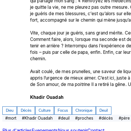
qui partage mon sang : « Renvoyez les médecins, 
je quitte la vie, ne me pleurez pas outre mesure. 
je guéris de mes blessures, c’est qu’alors sur ell
fort, accompagné sur le chemin qui mène jusqu’au
Vite, chaque jour je guéris, sans grand mérite. Ce
Comment faire, alors, lorsque ma seconde est d
tenir en arrière ? Interrompu dans l’expérience de
fois – puis par celle de papa, enfin. Enfin, car leu
chemin.

Avait coulé, de mes prunelles, une saveur de lique
appris l’urgence de mieux aimer. C’est ici, juste à
de Son amour, de ma poitrine Il a retiré la gêne. 
Khadir Ouadah
Dieu
Décès
Culture
Focus
Chronique
Deuil
#
mort
#
Khadir Ouadah
#
deuil
#
proches
#
décès
#
père
Plus d'articles
Evenements
Nous soutenir
Contact