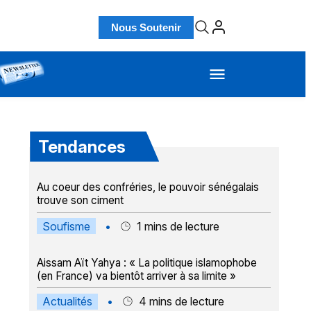
Nous Soutenir
Tendances
Au coeur des confréries, le pouvoir sénégalais
trouve son ciment
Soufisme
•
1
mins de lecture
Aissam Aït Yahya : « La politique islamophobe
(en France) va bientôt arriver à sa limite »
Actualités
•
4
mins de lecture