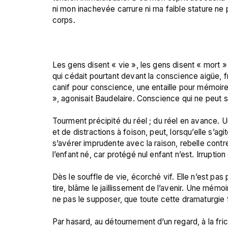
ni mon inachevée carrure ni ma faible stature n
corps.

Les gens disent « vie », les gens disent « mort » ;
qui cédait pourtant devant la conscience aigüe, f
canif pour conscience, une entaille pour mémoire. « 
», agonisait Baudelaire. Conscience qui ne peut s
Tourment précipité du réel ; du réel en avance. U
et de distractions à foison, peut, lorsqu’elle s’a
s’avérer imprudente avec la raison, rebelle contre
l’enfant né, car protégé nul enfant n’est. Irruptio
Dès le souffle de vie, écorché vif. Elle n’est pas p
tire, blâme le jaillissement de l’avenir. Une mém
ne pas le supposer, que toute cette dramaturgie 
Par hasard, au détournement d’un regard, à la fri