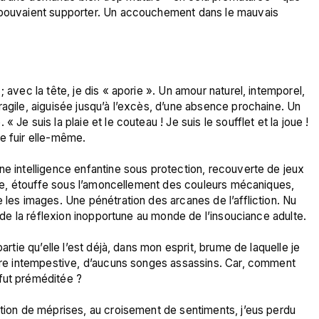
e pouvaient supporter. Un accouchement dans le mauvais 
 avec la tête, je dis « aporie ». Un amour naturel, intemporel, 
ragile, aiguisée jusqu’à l’excès, d’une absence prochaine. Un 
Je suis la plaie et le couteau ! Je suis le soufflet et la joue ! 
e fuir elle-même.

ne intelligence enfantine sous protection, recouverte de jeux 
gite, étouffe sous l’amoncellement des couleurs mécaniques, 
 les images. Une pénétration des arcanes de l’affliction. Nu 
n de la réflexion inopportune au monde de l’insouciance adulte.

artie qu’elle l’est déjà, dans mon esprit, brume de laquelle je 
oire intempestive, d’aucuns songes assassins. Car, comment 
fut préméditée ?

ction de méprises, au croisement de sentiments, j’eus perdu 