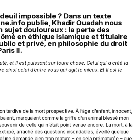
Comment apprendre à faire un deuil impossible ? Dans un texte 
ne.info publie, Khadir Ouadah nous 
 sujet douloureux : la perte des 
lômé en éthique islamique et titulaire 
blic et privé, en philosophie du droit 
aris II.
té, et Il est puissant sur toute chose. Celui qui a créé la 
 ainsi celui d’entre vous qui agit le mieux. Et Il est le 
n tardive de la mort prospective. À l’âge d’enfant, innocent, 
mbaient, marquaient comme la griffe d’un animal blessé mon 
ouvenir de celle qui n’était point venue encore. La mort, à la 
 extirpé, arraché des questions insondables, éveillé quelque 
 d’une demande bien trop mature – en cela prématurée – que 