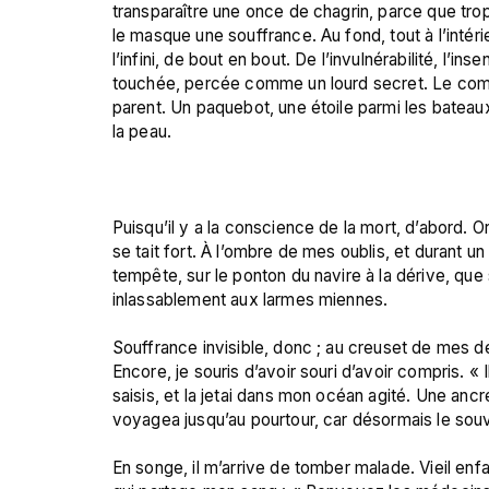
transparaître une once de chagrin, parce que trop
le masque une souffrance. Au fond, tout à l’intérie
l’infini, de bout en bout. De l’invulnérabilité, l’in
touchée, percée comme un lourd secret. Le combler,
parent. Un paquebot, une étoile parmi les bateaux
la peau.

Puisqu’il y a la conscience de la mort, d’abord. O
se tait fort. À l’ombre de mes oublis, et durant un 
tempête, sur le ponton du navire à la dérive, que 
inlassablement aux larmes miennes.

Souffrance invisible, donc ; au creuset de mes d
Encore, je souris d’avoir souri d’avoir compris. « Il
saisis, et la jetai dans mon océan agité. Une an
voyagea jusqu’au pourtour, car désormais le souve
En songe, il m’arrive de tomber malade. Vieil enfa