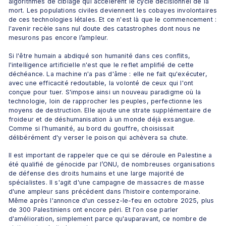
algorithmes de ciblage qui accélèrent le cycle décisionnel de la 
mort. Les populations civiles deviennent les cobayes involontaires 
de ces technologies létales. Et ce n'est là que le commencement : 
l'avenir recèle sans nul doute des catastrophes dont nous ne 
mesurons pas encore l’ampleur.
Si l'être humain a abdiqué son humanité dans ces conflits, 
l'intelligence artificielle n'est que le reflet amplifié de cette 
déchéance. La machine n'a pas d'âme : elle ne fait qu'exécuter, 
avec une efficacité redoutable, la volonté de ceux qui l'ont 
conçue pour tuer. S'impose ainsi un nouveau paradigme où la 
technologie, loin de rapprocher les peuples, perfectionne les 
moyens de destruction. Elle ajoute une strate supplémentaire de 
froideur et de déshumanisation à un monde déjà exsangue. 
Comme si l'humanité, au bord du gouffre, choisissait 
délibérément d'y verser le poison qui achèvera sa chute.
Il est important de rappeler que ce qui se déroule en Palestine a 
été qualifié de génocide par l’ONU, de nombreuses organisations 
de défense des droits humains et une large majorité de 
spécialistes. Il s'agit d'une campagne de massacres de masse 
d'une ampleur sans précédent dans l'histoire contemporaine. 
Même après l'annonce d'un cessez-le-feu en octobre 2025, plus 
de 300 Palestiniens ont encore péri. Et l'on ose parler 
d'amélioration, simplement parce qu'auparavant, ce nombre de 