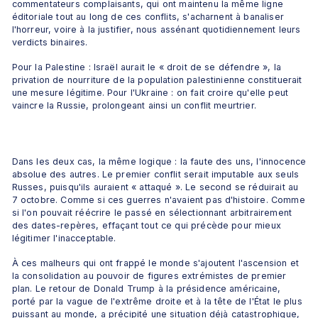
commentateurs complaisants, qui ont maintenu la même ligne 
éditoriale tout au long de ces conflits, s'acharnent à banaliser 
l'horreur, voire à la justifier, nous assénant quotidiennement leurs 
verdicts binaires. 
Pour la Palestine : Israël aurait le « droit de se défendre », la 
privation de nourriture de la population palestinienne constituerait 
une mesure légitime. Pour l'Ukraine : on fait croire qu'elle peut 
vaincre la Russie, prolongeant ainsi un conflit meurtrier. 
Dans les deux cas, la même logique : la faute des uns, l'innocence 
absolue des autres. Le premier conflit serait imputable aux seuls 
Russes, puisqu'ils auraient « attaqué ». Le second se réduirait au 
7 octobre. Comme si ces guerres n'avaient pas d'histoire. Comme 
si l'on pouvait réécrire le passé en sélectionnant arbitrairement 
des dates-repères, effaçant tout ce qui précède pour mieux 
légitimer l'inacceptable.
À ces malheurs qui ont frappé le monde s'ajoutent l'ascension et 
la consolidation au pouvoir de figures extrémistes de premier 
plan. Le retour de Donald Trump à la présidence américaine, 
porté par la vague de l'extrême droite et à la tête de l'État le plus 
puissant au monde, a précipité une situation déjà catastrophique, 