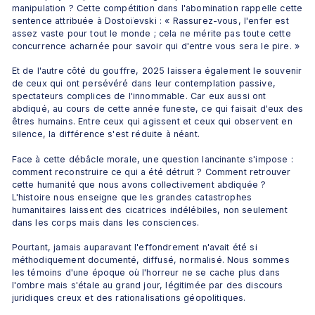
manipulation ? Cette compétition dans l'abomination rappelle cette 
sentence attribuée à Dostoïevski : « Rassurez-vous, l'enfer est 
assez vaste pour tout le monde ; cela ne mérite pas toute cette 
concurrence acharnée pour savoir qui d'entre vous sera le pire. »
Et de l'autre côté du gouffre, 2025 laissera également le souvenir 
de ceux qui ont persévéré dans leur contemplation passive, 
spectateurs complices de l'innommable. Car eux aussi ont 
abdiqué, au cours de cette année funeste, ce qui faisait d'eux des 
êtres humains. Entre ceux qui agissent et ceux qui observent en 
silence, la différence s'est réduite à néant.
Face à cette débâcle morale, une question lancinante s'impose : 
comment reconstruire ce qui a été détruit ? Comment retrouver 
cette humanité que nous avons collectivement abdiquée ? 
L'histoire nous enseigne que les grandes catastrophes 
humanitaires laissent des cicatrices indélébiles, non seulement 
dans les corps mais dans les consciences. 
Pourtant, jamais auparavant l'effondrement n'avait été si 
méthodiquement documenté, diffusé, normalisé. Nous sommes 
les témoins d'une époque où l'horreur ne se cache plus dans 
l'ombre mais s'étale au grand jour, légitimée par des discours 
juridiques creux et des rationalisations géopolitiques.