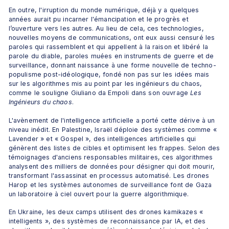
En outre, l'irruption du monde numérique, déjà y a quelques 
années aurait pu incarner l'émancipation et le progrès et 
l’ouverture vers les autres. Au lieu de cela, ces technologies, 
nouvelles moyens de communications, ont eux aussi censuré les 
paroles qui rassemblent et qui appellent à la raison et libéré la 
parole du diable, paroles muées en instruments de guerre et de 
surveillance, donnant naissance à une forme nouvelle de techno-
populisme post-idéologique, fondé non pas sur les idées mais 
sur les algorithmes mis au point par les ingénieurs du chaos, 
comme le souligne Giuliano da Empoli dans son ouvrage 
Les 
Ingénieurs du chaos
.
L'avènement de l'intelligence artificielle a porté cette dérive à un 
niveau inédit. En Palestine, Israël déploie des systèmes comme « 
Lavender » et « Gospel », des intelligences artificielles qui 
génèrent des listes de cibles et optimisent les frappes. Selon des 
témoignages d'anciens responsables militaires, ces algorithmes 
analysent des milliers de données pour désigner qui doit mourir, 
transformant l'assassinat en processus automatisé. Les drones 
Harop et les systèmes autonomes de surveillance font de Gaza 
un laboratoire à ciel ouvert pour la guerre algorithmique.
En Ukraine, les deux camps utilisent des drones kamikazes « 
intelligents », des systèmes de reconnaissance par IA, et des 