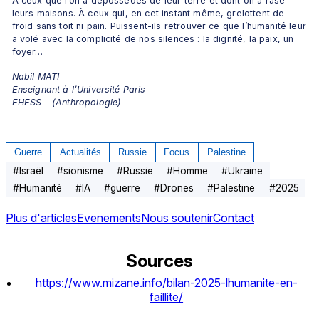
À ceux que l’on a dépossédés de leur terre et dont on a rasé 
leurs maisons. À ceux qui, en cet instant même, grelottent de 
froid sans toit ni pain. Puissent-ils retrouver ce que l’humanité leur 
a volé avec la complicité de nos silences : la dignité, la paix, un 
foyer…
Nabil MATI
Enseignant à l’Université Paris 
EHESS – (Anthropologie) 
Guerre
Actualités
Russie
Focus
Palestine
#
Israël
#
sionisme
#
Russie
#
Homme
#
Ukraine
#
Humanité
#
IA
#
guerre
#
Drones
#
Palestine
#
2025
Plus d'articles
Evenements
Nous soutenir
Contact
Sources
https://www.mizane.info/bilan-2025-lhumanite-en-
faillite/