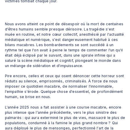
victimes tombait chaque jour.
Nous avons atteint ce point de désespoir où la mort de centaines 
d'êtres humains semble presque dérisoire. La tragédie s'est 
muée en routine, et notre cœur collectif, anesthésié par l'actualité 
médiatique et numérique, s'est dangereusement habitué à ces 
bilans macabres. Les bombardements se sont succédé à un 
rythme tel que l'on avait à peine le temps de commenter l'un qu'il 
était déjà éclipsé par le suivant, dans une spirale infinie qui a 
saturé la scène médiatique et cognitif, plongeant le monde dans 
un mélange de sidération et d'impuissance.
Pire encore, celles et ceux qui osent dénoncer cette horreur sont 
réduits au silence, emprisonnés, criminalisés. À force de nous 
imposer ce quotidien macabre, de normaliser l'innommable, 
l'empathie s'érode. Quelque chose d'essentiel, de profondément 
humain, se brise en nous.
L'année 2025 nous a fait assister à une course macabre, encore 
plus intense que l'année précédente, vers le plus sinistre des 
palmarès : qui aura exterminé le plus de vies, massacré le plus de 
populations, condamné à la famine le plus grand nombre ? Qui 
aura déployé le plus de mensonges, perfectionné l'art de la 