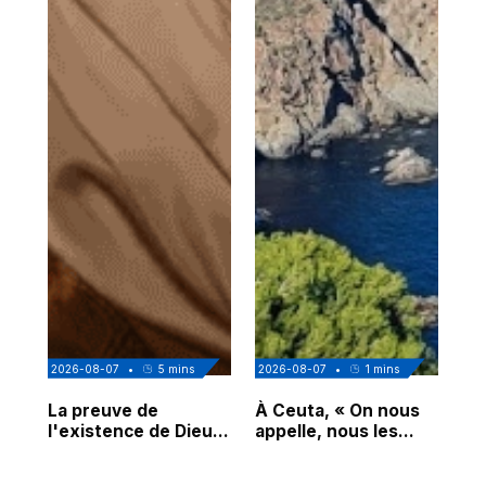
2026-08-07
•
5
mins
2026-08-07
•
1
mins
202
La preuve de
À Ceuta, « On nous
Cor
l'existence de Dieu
appelle, nous les
de
chez Ibn Sina
Espagnols d'origine
undefined
undefined
und
marocaine, les