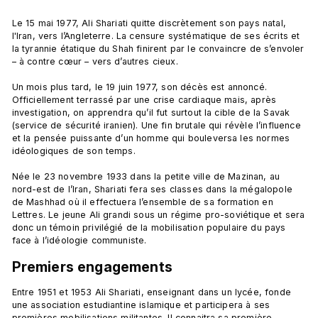
Le 15 mai 1977, Ali Shariati quitte discrètement son pays natal, 
l'Iran, vers l’Angleterre. La censure systématique de ses écrits et 
la tyrannie étatique du Shah finirent par le convaincre de s’envoler 
– à contre cœur – vers d’autres cieux.

Un mois plus tard, le 19 juin 1977, son décès est annoncé. 
Officiellement terrassé par une crise cardiaque mais, après 
investigation, on apprendra qu’il fut surtout la cible de la Savak 
(service de sécurité iranien). Une fin brutale qui révèle l’influence 
et la pensée puissante d’un homme qui bouleversa les normes 
idéologiques de son temps.

Née le 23 novembre 1933 dans la petite ville de Mazinan, au 
nord-est de l’Iran, Shariati fera ses classes dans la mégalopole 
de Mashhad où il effectuera l’ensemble de sa formation en 
Lettres. Le jeune Ali grandi sous un régime pro-soviétique et sera 
donc un témoin privilégié de la mobilisation populaire du pays 
Premiers engagements
Entre 1951 et 1953 Ali Shariati, enseignant dans un lycée, fonde 
une association estudiantine islamique et participera à ses 
premières mobilisations militantes. Il connaitra sa première 