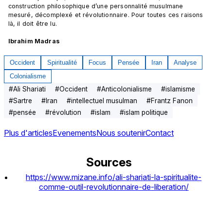
construction philosophique d’une personnalité musulmane 
mesuré, décomplexé et révolutionnaire. Pour toutes ces raisons 
là, il doit être lu.

Ibrahim Madras
Occident
Spiritualité
Focus
Pensée
Iran
Analyse
Colonialisme
#
Ali Shariati
#
Occident
#
Anticolonialisme
#
islamisme
#
Sartre
#
Iran
#
intellectuel musulman
#
Frantz Fanon
#
pensée
#
révolution
#
islam
#
islam politique
Plus d'articles
Evenements
Nous soutenir
Contact
Sources
https://www.mizane.info/ali-shariati-la-spiritualite-
comme-outil-revolutionnaire-de-liberation/