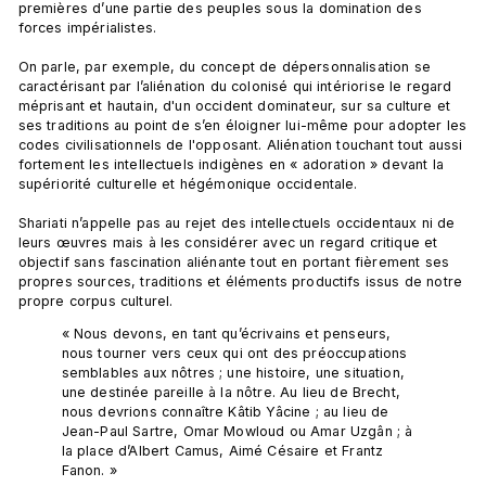
premières d’une partie des peuples sous la domination des 
forces impérialistes.

On parle, par exemple, du concept de dépersonnalisation se 
caractérisant par l’aliénation du colonisé qui intériorise le regard 
méprisant et hautain, d'un occident dominateur, sur sa culture et 
ses traditions au point de s’en éloigner lui-même pour adopter les 
codes civilisationnels de l'opposant. Aliénation touchant tout aussi 
fortement les intellectuels indigènes en « adoration » devant la 
supériorité culturelle et hégémonique occidentale.

Shariati n’appelle pas au rejet des intellectuels occidentaux ni de 
leurs œuvres mais à les considérer avec un regard critique et 
objectif sans fascination aliénante tout en portant fièrement ses 
propres sources, traditions et éléments productifs issus de notre 
« Nous devons, en tant qu’écrivains et penseurs, 
nous tourner vers ceux qui ont des préoccupations 
semblables aux nôtres ; une histoire, une situation, 
une destinée pareille à la nôtre. Au lieu de Brecht, 
nous devrions connaître Kâtib Yâcine ; au lieu de 
Jean-Paul Sartre, Omar Mowloud ou Amar Uzgân ; à 
la place d’Albert Camus, Aimé Césaire et Frantz 
Fanon. »