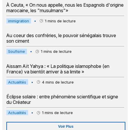
À Ceuta, « On nous appelle, nous les Espagnols d'origine
marocaine, les "musulmans"»
immigration
•
1
mins de lecture
Au coeur des confréries, le pouvoir sénégalais trouve
son ciment
Soufisme
•
1
mins de lecture
Aissam Aït Yahya : « La politique islamophobe (en
France) va bientôt arriver à sa limite »
Actualités
•
4
mins de lecture
Éclipse solaire : entre phénomène scientifique et signe
du Créateur
Actualités
•
1
mins de lecture
Voir Plus