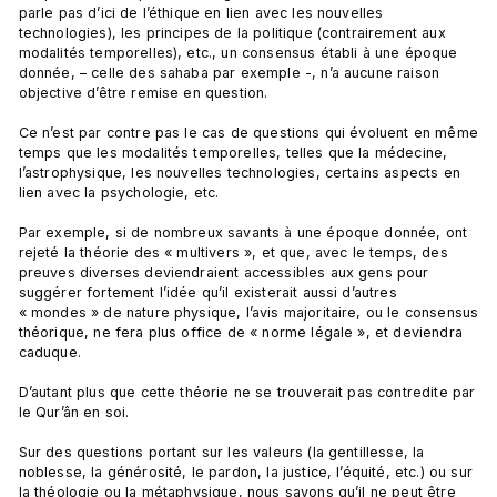
parle pas d’ici de l’éthique en lien avec les nouvelles 
technologies), les principes de la politique (contrairement aux 
modalités temporelles), etc., un consensus établi à une époque 
donnée, – celle des sahaba par exemple -, n’a aucune raison 
objective d’être remise en question.

Ce n’est par contre pas le cas de questions qui évoluent en même 
temps que les modalités temporelles, telles que la médecine, 
l’astrophysique, les nouvelles technologies, certains aspects en 
lien avec la psychologie, etc.

Par exemple, si de nombreux savants à une époque donnée, ont 
rejeté la théorie des « multivers », et que, avec le temps, des 
preuves diverses deviendraient accessibles aux gens pour 
suggérer fortement l’idée qu’il existerait aussi d’autres 
« mondes » de nature physique, l’avis majoritaire, ou le consensus 
théorique, ne fera plus office de « norme légale », et deviendra 
caduque.

D’autant plus que cette théorie ne se trouverait pas contredite par 
le Qur’ân en soi.

Sur des questions portant sur les valeurs (la gentillesse, la 
noblesse, la générosité, le pardon, la justice, l’équité, etc.) ou sur 
la théologie ou la métaphysique, nous savons qu’il ne peut être 