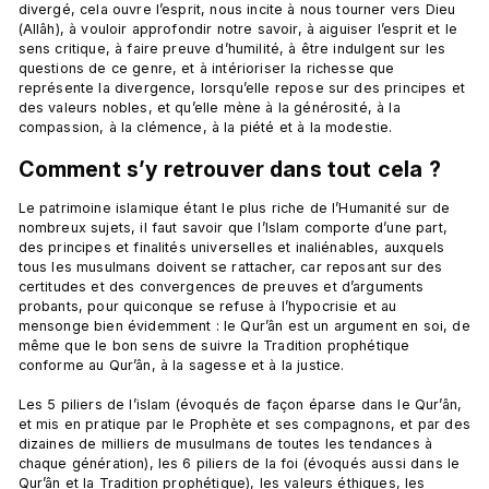
divergé, cela ouvre l’esprit, nous incite à nous tourner vers Dieu 
(Allâh), à vouloir approfondir notre savoir, à aiguiser l’esprit et le 
sens critique, à faire preuve d’humilité, à être indulgent sur les 
questions de ce genre, et à intérioriser la richesse que 
représente la divergence, lorsqu’elle repose sur des principes et 
des valeurs nobles, et qu’elle mène à la générosité, à la 
Comment s’y retrouver dans tout cela ?
Le patrimoine islamique étant le plus riche de l’Humanité sur de 
nombreux sujets, il faut savoir que l’Islam comporte d’une part, 
des principes et finalités universelles et inaliénables, auxquels 
tous les musulmans doivent se rattacher, car reposant sur des 
certitudes et des convergences de preuves et d’arguments 
probants, pour quiconque se refuse à l’hypocrisie et au 
mensonge bien évidemment : le Qur’ân est un argument en soi, de 
même que le bon sens de suivre la Tradition prophétique 
conforme au Qur’ân, à la sagesse et à la justice.

Les 5 piliers de l’islam (évoqués de façon éparse dans le Qur’ân, 
et mis en pratique par le Prophète et ses compagnons, et par des 
dizaines de milliers de musulmans de toutes les tendances à 
chaque génération), les 6 piliers de la foi (évoqués aussi dans le 
Qur’ân et la Tradition prophétique), les valeurs éthiques, les 