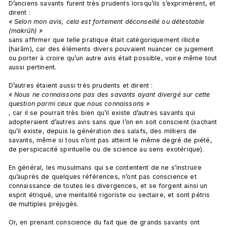
D’anciens savants furent très prudents lorsqu’ils s’exprimèrent, et 
dirent : 
« Selon mon avis, cela est fortement déconseillé ou détestable 
(makrûh) » 
sans affirmer que telle pratique était catégoriquement illicite 
(harâm), car des éléments divers pouvaient nuancer ce jugement 
ou porter à croire qu’un autre avis était possible, voire même tout 
aussi pertinent.

D’autres étaient aussi très prudents et dirent : 
« Nous ne connaissons pas des savants ayant divergé sur cette 
question parmi ceux que nous connaissons »
, car il se pourrait très bien qu’il existe d’autres savants qui 
adopteraient d’autres avis sans que l’on en soit conscient (sachant 
qu’il existe, depuis la génération des salafs, des milliers de 
savants, même si tous n’ont pas atteint le même degré de piété, 
de perspicacité spirituelle ou de science au sens exotérique).

En général, les musulmans qui se contentent de ne s’instruire 
qu’auprès de quelques références, n’ont pas conscience et 
connaissance de toutes les divergences, et se forgent ainsi un 
esprit étriqué, une mentalité rigoriste ou sectaire, et sont pétris 
de multiples préjugés.

Or, en prenant conscience du fait que de grands savants ont 