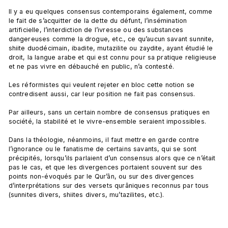
Il y a eu quelques consensus contemporains également, comme 
le fait de s’acquitter de la dette du défunt, l’insémination 
artificielle, l’interdiction de l’ivresse ou des substances 
dangereuses comme la drogue, etc., ce qu’aucun savant sunnite, 
shiite duodécimain, ibadite, mutazilite ou zaydite, ayant étudié le 
droit, la langue arabe et qui est connu pour sa pratique religieuse 
et ne pas vivre en débauché en public, n’a contesté.

Les réformistes qui veulent rejeter en bloc cette notion se 
contredisent aussi, car leur position ne fait pas consensus.

Par ailleurs, sans un certain nombre de consensus pratiques en 
société, la stabilité et le vivre-ensemble seraient impossibles.

Dans la théologie, néanmoins, il faut mettre en garde contre 
l’ignorance ou le fanatisme de certains savants, qui se sont 
précipités, lorsqu’ils parlaient d’un consensus alors que ce n’était 
pas le cas, et que les divergences portaient souvent sur des 
points non-évoqués par le Qur’ân, ou sur des divergences 
d’interprétations sur des versets qurâniques reconnus par tous 
(sunnites divers, shiites divers, mu’tazilites, etc.).
