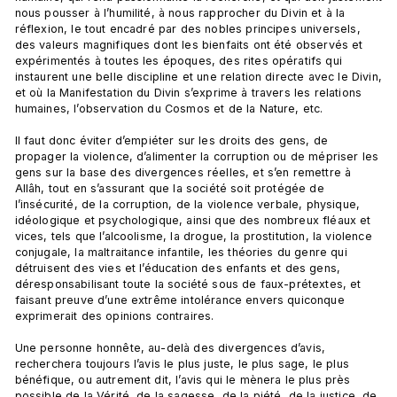
nous pousser à l’humilité, à nous rapprocher du Divin et à la 
réflexion, le tout encadré par des nobles principes universels, 
des valeurs magnifiques dont les bienfaits ont été observés et 
expérimentés à toutes les époques, des rites opératifs qui 
instaurent une belle discipline et une relation directe avec le Divin, 
et où la Manifestation du Divin s’exprime à travers les relations 
humaines, l’observation du Cosmos et de la Nature, etc.

Il faut donc éviter d’empiéter sur les droits des gens, de 
propager la violence, d’alimenter la corruption ou de mépriser les 
gens sur la base des divergences réelles, et s’en remettre à 
Allâh, tout en s’assurant que la société soit protégée de 
l’insécurité, de la corruption, de la violence verbale, physique, 
idéologique et psychologique, ainsi que des nombreux fléaux et 
vices, tels que l’alcoolisme, la drogue, la prostitution, la violence 
conjugale, la maltraitance infantile, les théories du genre qui 
détruisent des vies et l’éducation des enfants et des gens, 
déresponsabilisant toute la société sous de faux-prétextes, et 
faisant preuve d’une extrême intolérance envers quiconque 
exprimerait des opinions contraires.

Une personne honnête, au-delà des divergences d’avis, 
recherchera toujours l’avis le plus juste, le plus sage, le plus 
bénéfique, ou autrement dit, l’avis qui le mènera le plus près 
possible de la Vérité, de la sagesse, de la piété, de la justice, de 