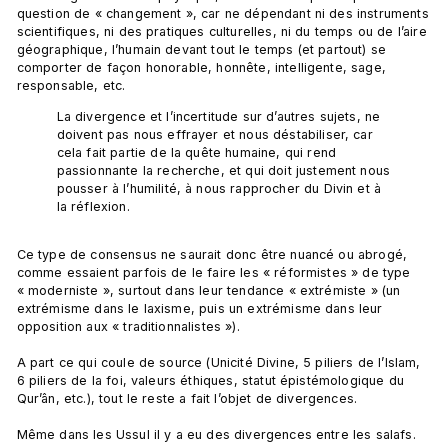
question de « changement », car ne dépendant ni des instruments 
scientifiques, ni des pratiques culturelles, ni du temps ou de l’aire 
géographique, l’humain devant tout le temps (et partout) se 
comporter de façon honorable, honnête, intelligente, sage, 
La divergence et l’incertitude sur d’autres sujets, ne 
doivent pas nous effrayer et nous déstabiliser, car 
cela fait partie de la quête humaine, qui rend 
passionnante la recherche, et qui doit justement nous 
pousser à l’humilité, à nous rapprocher du Divin et à 
la réflexion.
Ce type de consensus ne saurait donc être nuancé ou abrogé, 
comme essaient parfois de le faire les « réformistes » de type 
« moderniste », surtout dans leur tendance « extrémiste » (un 
extrémisme dans le laxisme, puis un extrémisme dans leur 
opposition aux « traditionnalistes »).

A part ce qui coule de source (Unicité Divine, 5 piliers de l’Islam, 
6 piliers de la foi, valeurs éthiques, statut épistémologique du 
Qur’ân, etc.), tout le reste a fait l’objet de divergences.

Même dans les Ussul il y a eu des divergences entre les salafs.
