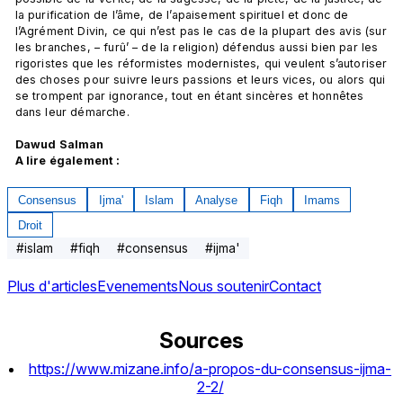
la purification de l’âme, de l’apaisement spirituel et donc de 
l’Agrément Divin, ce qui n’est pas le cas de la plupart des avis (sur 
les branches, – furû’ – de la religion) défendus aussi bien par les 
rigoristes que les réformistes modernistes, qui veulent s’autoriser 
des choses pour suivre leurs passions et leurs vices, ou alors qui 
se trompent par ignorance, tout en étant sincères et honnêtes 
dans leur démarche.

Dawud Salman
A lire également :
Consensus
Ijma'
Islam
Analyse
Fiqh
Imams
Droit
#
islam
#
fiqh
#
consensus
#
ijma'
Plus d'articles
Evenements
Nous soutenir
Contact
Sources
https://www.mizane.info/a-propos-du-consensus-ijma-
2-2/