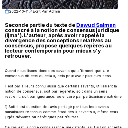
2022-10-11
Écrit Par
Admin
Seconde partie du texte de 
Dawud Salman
consacré à la notion de consensus juridique 
(ijma'). L'auteur, après avoir rappelé la 
divergence des conceptions relatives au 
consensus, propose quelques repères au 
lecteur contemporain pour mieux s'y 
retrouver.
Quand nous lisons donc des savants qui affirment que « le 
consensus dit ceci ou cela », cela peut avoir plusieurs sens.

Il est par ailleurs connu aussi que certains savants, utilisaient la 
notion de consensus, soit par légèreté, soit dans un sens 
restreint, soit par ignorance, ou encore par partisanisme extrême.

1) Soit il est question de l’avis partagé par tous les savants 
musulmans reconnus comme étant des « savants », même ceux 
jugés déviants ou hérétiques par d’autres.

Ce cas est, à notre connaissance, inexistants, sauf si l’on accepte 