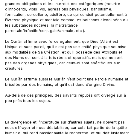
grandes obligations et les interdictions catégoriques (meurtre 
d’innocents, viols, vol, agressions physiques, banditisme, 
fornication, sorcellerie, adultère, ce qui conduit potentiellement à 
l’ivresse physique et mentale comme les boissons alcoolisées ou 
les substances nocives, la maltraitance 
parentale/infantile/conjugale/animale, etc.).

Le Qur’ân affirme avec force également, que Dieu (Allâh) est 
Unique et sans pareil, qu’Il n’est pas une entité physique soumise 
aux modalités de Sa Création, et qu’Il possède des Attributs et 
des Noms qui sont à la fois réels et opératifs, mais qui ne sont 
pas des organes physiques, car ceux-ci sont spécifiques aux 
créatures.

Le Qur’ân affirme aussi le Qur’ân n’est point une Parole humaine et 
bricolée par des humains, et qu’il est donc d’origine Divine.

Au-delà de ces principes, des savants réputés ont divergé sur à 
peu près tous les sujets.

La divergence et l’incertitude sur d’autres sujets, ne doivent pas 
nous effrayer et nous déstabiliser, car cela fait partie de la quête 
humaine, qui rend passionnante la recherche, et qui doit justement 