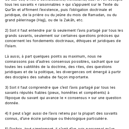
tous les savants « raisonnables » qui s’appuient sur le Texte du 
Qur’ân et affirment l’existence, puis l’obligation doctrinale et 
juridique, de la prière ou du jeûne du mois de Ramadan, ou du 
grand pèlerinage (Hajj), ou de la Zakâh, etc.

2) Soit il faut entendre par là seulement l’avis partagé par tous les 
grands savants, seulement sur certaines questions précises qui 
concernent les fondements doctrinaux, éthiques et juridiques de 
l’Islam.

Là aussi, à part quelques points au maximum, nous ne 
connaissons pas d’autres consensus possibles, sachant que sur 
toutes les subtilités de la doctrine, des rites, des questions 
juridiques et de la politique, les divergences ont émergé à partir 
des disciples des sahaba de façon importante.

3) Soit il faut comprendre que c’est l’avis partagé par tous les 
savants réputés fiables (pieux, honnêtes et compétents) à 
l’époque du savant qui avance le « consensus » sur une question 
donnée.

4) Il peut s’agir aussi de l’avis retenu par la plupart des savants 
connus, d’une école juridique ou théologique particulière.

5) Parfois, tout simplement, il s’agit d’un avis personnel qu’un 