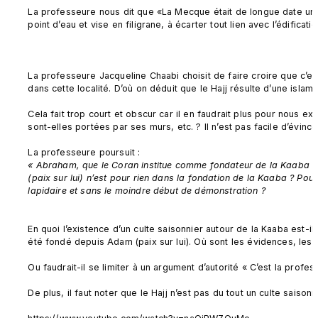
La professeure nous dit que «La Mecque était de longue date un site
point d’eau et vise en filigrane, à écarter tout lien avec l’édificat
La professeure Jacqueline Chaabi choisit de faire croire que c’est
dans cette localité. D’où on déduit que le Hajj résulte d’une islami
Cela fait trop court et obscur car il en faudrait plus pour nous e
sont-elles portées par ses murs, etc. ? Il n’est pas facile d’évinc
La professeure poursuit : 
« Abraham, que le Coran institue comme fondateur de la Kaaba (2, 
(paix sur lui) n’est pour rien dans la fondation de la Kaaba ? Pour
lapidaire et sans le moindre début de démonstration ? 
En quoi l’existence d’un culte saisonnier autour de la Kaaba est-i
été fondé depuis Adam (paix sur lui). Où sont les évidences, les 
Ou faudrait-il se limiter à un argument d’autorité « C’est la profess
De plus, il faut noter que le Hajj n’est pas du tout un culte saiso