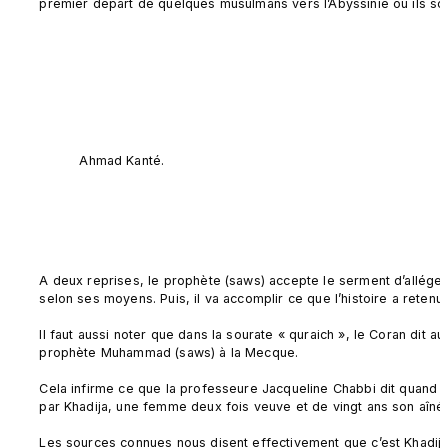
premier départ de quelques musulmans vers l’Abyssinie où ils son
Ahmad Kanté.
A deux reprises, le prophète (saws) accepte le serment d’allége
selon ses moyens. Puis, il va accomplir ce que l’histoire a retenu
Il faut aussi noter que dans la sourate « quraich », le Coran dit 
prophète Muhammad (saws) à la Mecque.

Cela infirme ce que la professeure Jacqueline Chabbi dit quand el
par Khadija, une femme deux fois veuve et de vingt ans son aînée
Les sources connues nous disent effectivement que c’est Khadija q