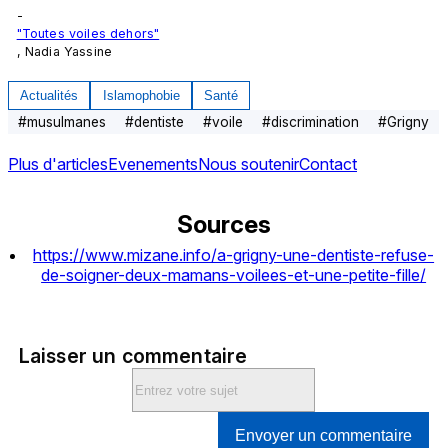
-
"Toutes voiles dehors"
, Nadia Yassine
Actualités
Islamophobie
Santé
#
musulmanes
#
dentiste
#
voile
#
discrimination
#
Grigny
Plus d'articles
Evenements
Nous soutenir
Contact
Sources
https://www.mizane.info/a-grigny-une-dentiste-refuse-
de-soigner-deux-mamans-voilees-et-une-petite-fille/
Laisser un commentaire
Envoyer un commentaire