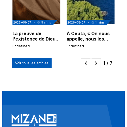
2026-08-07
•
5
mins
2026-08-07
•
1
mins
202
La preuve de
À Ceuta, « On nous
Cor
l'existence de Dieu
appelle, nous les
de
chez Ibn Sina
Espagnols d'origine
undefined
undefined
und
marocaine, les
"musulmans"»
1
/
7
Voir tous les articles
❮
❯