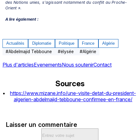
des Nations unies, s'agissant notamment du conflit au Proche-
Orient »
.
A lire également :
Actualités
Diplomatie
Politique
France
Algérie
#
Abdelmajid Tebboune
#
élysée
#
Algérie
Plus d'articles
Evenements
Nous soutenir
Contact
Sources
https://www.mizane.info/une-visite-detat-du-president-
algerien-abdelmajid-tebboune-confirmee-en-france/
Laisser un commentaire