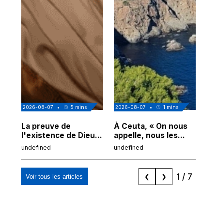
2026-08-07
•
5
mins
2026-08-07
•
1
mins
202
La preuve de
À Ceuta, « On nous
Cor
l'existence de Dieu
appelle, nous les
de
chez Ibn Sina
Espagnols d'origine
undefined
undefined
und
marocaine, les
"musulmans"»
1
/
7
Voir tous les articles
❮
❯