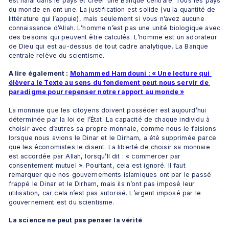
est halal dans le pays et créer une Banque centrale. Tous les pays 
du monde en ont une. La justification est solide (vu la quantité de 
littérature qui l’appuie), mais seulement si vous n’avez aucune 
connaissance d’Allah. L’homme n’est pas une unité biologique avec 
des besoins qui peuvent être calculés. L’homme est un adorateur 
de Dieu qui est au-dessus de tout cadre analytique. La Banque 
centrale relève du scientisme.
A lire également : 
Mohammed Hamdouni : « Une lecture qui 
élèvera le Texte au sens du fondement peut nous servir de 
paradigme pour repenser notre rapport au monde »
La monnaie que les citoyens doivent posséder est aujourd’hui 
déterminée par la loi de l’État. La capacité de chaque individu à 
choisir avec d’autres sa propre monnaie, comme nous le faisions 
lorsque nous avions le Dinar et le Dirham, a été supprimée parce 
que les économistes le disent. La liberté de choisir sa monnaie 
est accordée par Allah, lorsqu’Il ​​dit : « commercer par 
consentement mutuel ». Pourtant, cela est ignoré. Il faut 
remarquer que nos gouvernements islamiques ont par le passé 
frappé le Dinar et le Dirham, mais ils n’ont pas imposé leur 
utilisation, car cela n’est pas autorisé. L’argent imposé par le 
gouvernement est du scientisme.
La science ne peut pas penser la vérité 