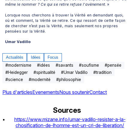
même le nommer ? Ce qui se retire refuse l'avènement
. »
Lorsque nous cherchons à trouver la Vérité en demandant quoi, 
où et comment, la Vérité se retire. Ce qui ressort de cette façon 
de chercher n’est pas la Vérité, mais seulement nos propres 
pensées sur la Vérité.
Umar Vadillo 
Actualités
Idées
Focus
#
modernisme
#
idées
#
savants
#
soufisme
#
pensée
#
Heidegger
#
spiritualité
#
Umar Vadillo
#
tradition
#
science
#
modernité
#
philosophie
Plus d'articles
Evenements
Nous soutenir
Contact
Sources
https://www.mizane.info/umar-vadillo-resister-a-la-
chosification-de-lhomme-est-un-cri-de-liberation/