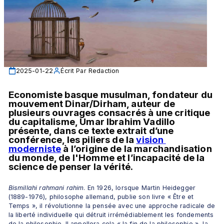
2025-01-22
Écrit Par
Redaction
Economiste basque musulman, fondateur du 
mouvement Dinar/Dirham, auteur de 
plusieurs ouvrages consacrés à une critique 
du capitalisme, Umar Ibrahim Vadillo 
présente, dans ce texte extrait d’une 
conférence, les piliers de la 
vision 
moderniste
 à l’origine de la marchandisation 
du monde, de l'Homme et l’incapacité de la 
science de penser la vérité.  
Bismillahi rahmani rahim
. En 1926, lorsque Martin Heidegger 
(1889-1976), philosophe allemand, publie son livre « Être et 
Temps », il révolutionne la pensée avec une approche radicale de 
la liberté individuelle qui détruit irrémédiablement les fondements 
de la philosophie. Il appellera cela « la fin de la philosophie », la 