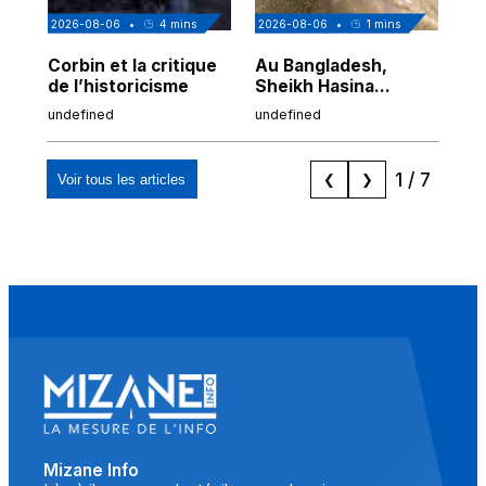
2026-08-06
•
4
mins
2026-08-06
•
1
mins
202
Corbin et la critique
Au Bangladesh,
Au
de l’historicisme
Sheikh Hasina
co
prépare son retour
po
undefined
undefined
und
malgré sa
tr
condamnation
1
/
7
Voir tous les articles
❮
❯
Mizane Info