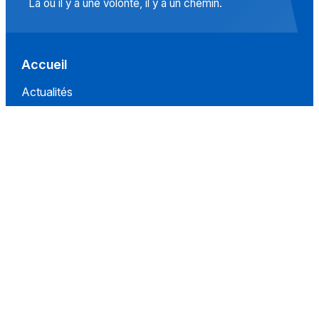
Là où il y a une volonté, il y a un chemin.
Accueil
Actualités
Islam
Idées
Culture
Événements
Société
Nous Soutenir
À propos
Contact