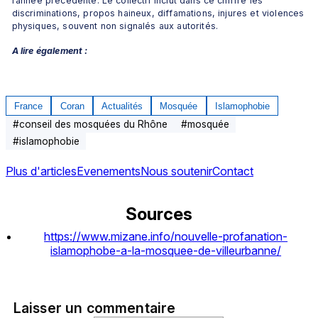
l’année précédente. Le collectif inclut dans ce chiffre les 
discriminations, propos haineux, diffamations, injures et violences 
physiques, souvent non signalés aux autorités.
A lire également :
France
Coran
Actualités
Mosquée
Islamophobie
#
conseil des mosquées du Rhône
#
mosquée
#
islamophobie
Plus d'articles
Evenements
Nous soutenir
Contact
Sources
https://www.mizane.info/nouvelle-profanation-
islamophobe-a-la-mosquee-de-villeurbanne/
Laisser un commentaire