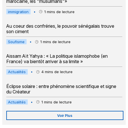
marocaine, les "musulmans"»
immigration
•
1
mins de lecture
Au coeur des confréries, le pouvoir sénégalais trouve
son ciment
Soufisme
•
1
mins de lecture
Aissam Aït Yahya : « La politique islamophobe (en
France) va bientôt arriver à sa limite »
Actualités
•
4
mins de lecture
Éclipse solaire : entre phénomène scientifique et signe
du Créateur
Actualités
•
1
mins de lecture
Voir Plus