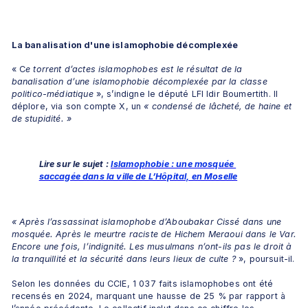
La banalisation d'une islamophobie décomplexée
« C
e torrent d’actes islamophobes est le résultat de la 
banalisation d’une islamophobie décomplexée par la classe 
politico-médiatique 
», s’indigne le député LFI Idir Boumertith. Il 
déplore, via son compte X, un 
« condensé de lâcheté, de haine et 
de stupidité. »
Lire sur le sujet : 
Islamophobie : une mosquée 
saccagée dans la ville de L’Hôpital, en Moselle
« Après l’assassinat islamophobe d’Aboubakar Cissé dans une 
mosquée. Après le meurtre raciste de Hichem Meraoui dans le Var. 
Encore une fois, l’indignité. Les musulmans n’ont-ils pas le droit à 
la tranquillité et la sécurité dans leurs lieux de culte ? 
», poursuit-il.
Selon les données du CCIE, 1 037 faits islamophobes ont été 
recensés en 2024, marquant une hausse de 25 % par rapport à 