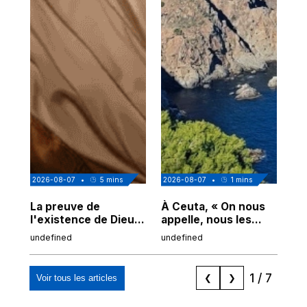
2026-08-07
•
5
mins
2026-08-07
•
1
mins
202
La preuve de
À Ceuta, « On nous
Cor
l'existence de Dieu
appelle, nous les
de
chez Ibn Sina
Espagnols d'origine
undefined
undefined
und
marocaine, les
"musulmans"»
1
/
7
Voir tous les articles
❮
❯