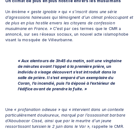
Un climat de plus en plus hostile envers les musulmans 
Un énième 
« geste ignoble » 
qui 
« s’inscrit dans une série 
d’agressions haineuses qui témoignent d’un climat préoccupant et 
de plus en plus hostile envers les citoyens de confession 
musulmane en France. » 
C’est par ces termes que le CMR a 
annoncé, sur ses réseaux sociaux, un nouvel acte islamophobe 
visant la mosquée de Villeurbanne.
« Aux alentours de 3h45 du matin, soit une vingtaine 
de minutes avant l’appel à la première prière, un 
individu à visage découvert s’est introduit dans la 
salle de prière. Il s’est emparé d’un exemplaire du 
Coran, l’a incendié, puis l’a déposé à l’extérieur de 
l’édifice avant de prendre la fuite. »
Une 
« profanation odieuse »
 qui 
« intervient dans un contexte 
particulièrement douloureux, marqué par l’assassinat barbare 
d’Aboubacar Cissé, ainsi que par le meurtre d’un jeune 
ressortissant tunisien le 2 juin dans le Var »,
 rappelle le CMR.