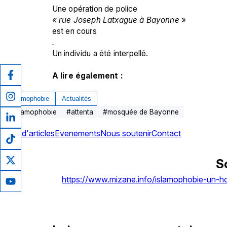
Une opération de police 
« rue Joseph Latxague à Bayonne » 
est en cours
. 
Un individu a été interpellé.

A lire également : 
Islamophobie
Actualités
#
islamophobie
#
attenta
#
mosquée de Bayonne
Plus d'articles
Evenements
Nous soutenir
Contact
S
https://www.mizane.info/islamophobie-un-h