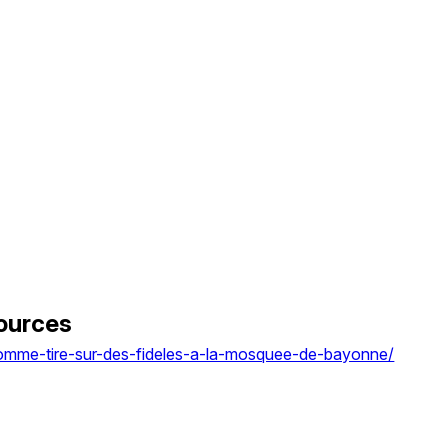
ources
omme-tire-sur-des-fideles-a-la-mosquee-de-bayonne/