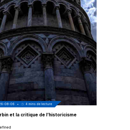
26-08-06
•
4
mins de lecture
2026-08-06
•
bin et la critique de l’historicisme
Au coeur de
sénégalais 
efined
undefined