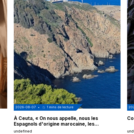
2026-08-07
•
1
mins de lecture
20
À Ceuta, « On nous appelle, nous les
Cor
Espagnols d'origine marocaine, les
"musulmans"»
undefined
und