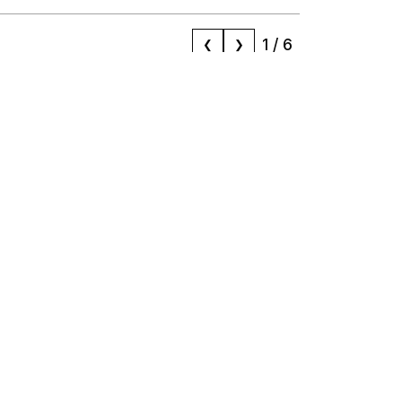
1
/
6
❮
❯
Réseaux
Contact
contact@mizane.info
Facebook
Instagram
LinkedIn
TikTok
Twitter
Youtube