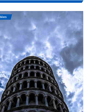
dées
Soufisme