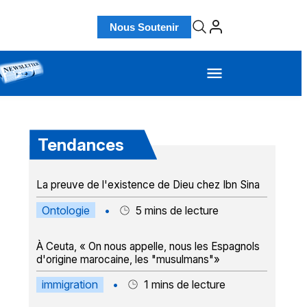
Nous Soutenir
Tendances
La preuve de l'existence de Dieu chez Ibn Sina
Ontologie
•
5
mins de lecture
À Ceuta, « On nous appelle, nous les Espagnols
d'origine marocaine, les "musulmans"»
immigration
•
1
mins de lecture