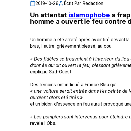
2019-10-28
Écrit Par
Redaction
Un attentat 
islamophobe
 a fra
homme a ouvert le feu contre d
Un homme a été arrêté après avoir tiré devant la
bras, l'autre, grièvement blessé, au cou.

« Des fidèles se trouvaient à l’intérieur du lie
d’année aurait ouvert le feu, blessant griève
explique Sud-Ouest.

Des témoins ont indiqué à France Bleu qu'
« une voiture serait entrée dans l’enceinte de
auraient alors été tirés » 
et un bidon d’essence en feu aurait provoqué une 
« Les pompiers sont intervenus pour éteindre 
révèle l'Obs.
