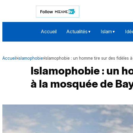
Accueil
Actualités
Islam
Idé
▼
▼
Accueil
›
islamophobie
›
Islamophobie : un homme tire sur des fidèles
Islamophobie : un h
à la mosquée de Ba