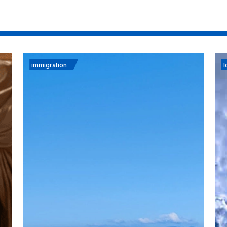
immigration
I