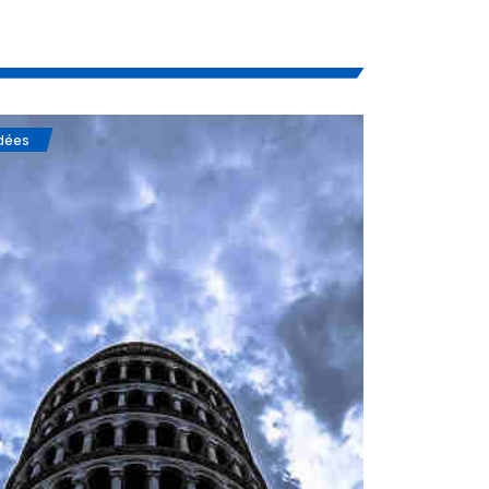
dées
Soufisme