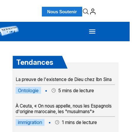
Nous Soutenir
Tendances
La preuve de l'existence de Dieu chez Ibn Sina
Ontologie
•
5
mins de lecture
À Ceuta, « On nous appelle, nous les Espagnols
d'origine marocaine, les "musulmans"»
immigration
•
1
mins de lecture