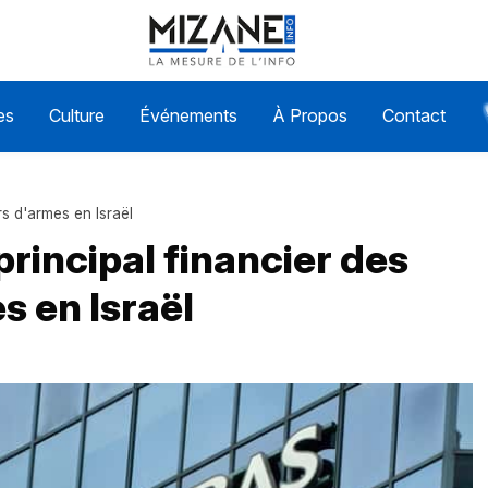
es
Culture
Événements
À Propos
Contact
rs d'armes en Israël
principal financier des
s en Israël