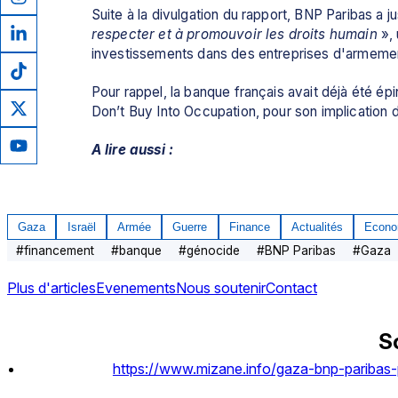
Suite à la divulgation du rapport, BNP Paribas a ju
respecter et à promouvoir les droits humain
 »,
investissements dans des entreprises d'armement
Pour rappel, la banque français avait déjà été ép
Don’t Buy Into Occupation, pour son implication d
A lire aussi :
Gaza
Israël
Armée
Guerre
Finance
Actualités
Econo
#
financement
#
banque
#
génocide
#
BNP Paribas
#
Gaza
Plus d'articles
Evenements
Nous soutenir
Contact
S
https://www.mizane.info/gaza-bnp-paribas-p