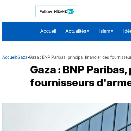
Accueil
Actualités
Islam
Idé
▼
▼
Accueil
›
Gaza
›
Gaza : BNP Paribas, principal financier des fournisseu
Gaza : BNP Paribas, 
fournisseurs d'arme