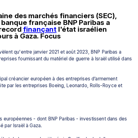
aine des marchés financiers (SEC), 
a banque française BNP Paribas a 
record 
finançant
 l'état israélien 
ours à Gaza. Focus
Plusieurs rapports, dont celui de l'ONG Fairfin, révèlent qu'entre janvier 2021 et août 2023, BNP Paribas a 
eprises fournissant du matériel de guerre à Israël utilisé dans 
ipal créancier européen à des entreprises d’armement 
te par les entreprises Boeing, Leonardo, Rolls-Royce et 
s européennes - dont BNP Paribas - investissent dans des 
é par Israël à Gaza. 