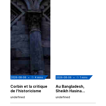
2026-08-06
•
4
mins
2026-08-06
•
1
mins
202
Corbin et la critique
Au Bangladesh,
Au
de l’historicisme
Sheikh Hasina
co
prépare son retour
po
undefined
undefined
und
malgré sa
tr
condamnation