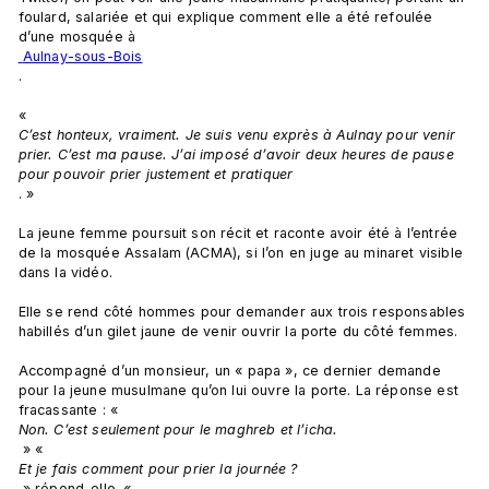
foulard, salariée et qui explique comment elle a été refoulée 
d’une mosquée à
 Aulnay-sous-Bois
.

« 
C’est honteux, vraiment. Je suis venu exprès à Aulnay pour venir 
prier. C’est ma pause. J’ai imposé d’avoir deux heures de pause 
pour pouvoir prier justement et pratiquer
. »

La jeune femme poursuit son récit et raconte avoir été à l’entrée 
de la mosquée Assalam (ACMA), si l’on en juge au minaret visible 
dans la vidéo.

Elle se rend côté hommes pour demander aux trois responsables 
habillés d’un gilet jaune de venir ouvrir la porte du côté femmes.

Accompagné d’un monsieur, un « papa », ce dernier demande 
pour la jeune musulmane qu’on lui ouvre la porte. La réponse est 
fracassante : « 
Non. C’est seulement pour le maghreb et l’icha.
 » « 
Et je fais comment pour prier la journée ?
 » répond-elle. « 