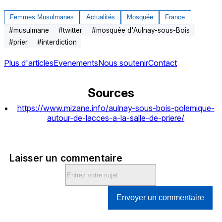
Femmes Musulmanes
Actualités
Mosquée
France
#
musulmane
#
twitter
#
mosquée d'Aulnay-sous-Bois
#
prier
#
interdiction
Plus d'articles
Evenements
Nous soutenir
Contact
Sources
https://www.mizane.info/aulnay-sous-bois-polemique-
autour-de-lacces-a-la-salle-de-priere/
Laisser un commentaire
Envoyer un commentaire