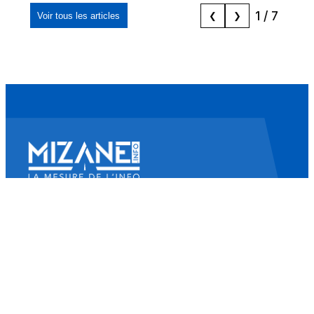
1
/
7
Voir tous les articles
❮
❯
Mizane Info
Là où il y a une volonté, il y a un chemin.
Accueil
Actualités