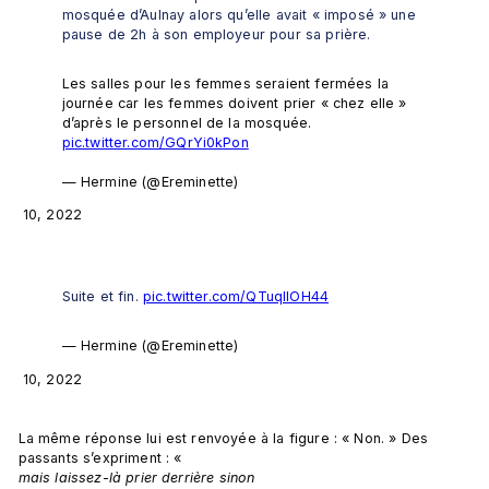
mosquée d’Aulnay alors qu’elle avait « imposé » une 
pause de 2h à son employeur pour sa prière.
Les salles pour les femmes seraient fermées la 
journée car les femmes doivent prier « chez elle » 
d’après le personnel de la mosquée. 
pic.twitter.com/GQrYi0kPon
— Hermine (@Ereminette) 
Suite et fin. 
pic.twitter.com/QTuqIIOH44
— Hermine (@Ereminette) 
La même réponse lui est renvoyée à la figure : « Non. » Des 
passants s’expriment : « 
mais laissez-là prier derrière sinon